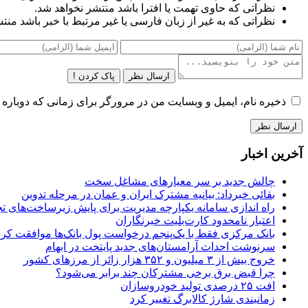
نظراتی که حاوی تهمت یا افترا باشد منتشر نخواهد شد.
نظراتی که به غیر از زبان فارسی یا غیر مرتبط با خبر باشد منت
ارسال نظر
پاک کردن !
ذخیره نام، ایمیل و وبسایت من در مرورگر برای زمانی که دوباره 
آخرین اخبار
چالش جدید بر سر معیارهای مشاغل سخت
بقائی خبرداد: بیانیه مشترک ایران و عمان در مرحله تدوین
راه اندازی سامانه یکپارچه مدیریت برای پایش زیرساخت‌های ت
اعتبار نامحدود کارت‌بلیت خبرنگاران
بانک مرکزی فقط با یک‌‎پنجم درخواست پول بانک‌ها موافقت کرد
سرنوشت احداث آرامستان‌های جدید پایتخت در ابهام
خروج بیش از ۳ میلیون و ۳۵۲ هزار زائر از مرزهای کشور
چرا قبض برق برخی مشترکان چند برابر می‌شود؟
افت ۲۵ درصدی تولید خودروسازان
زمانبندی شارژ کالابرگ تغییر کرد