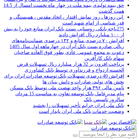
حق بیمه تولیدی بیمه ملت در چهار ماه نخست امسال از 14.5
همت گذشت
این روزها ، روز نمایش اقتدار ، اتحاد مقدس ، همبستگی و
قدر شناسی از امام شهید است
275باجه بانکی روستایی پست بانک ایران منابع خود را به بیش
از ۱۰۰ میلیارد ریال افزایش دادند
افزایش ۷۰ درصدی منابع و ۱۳۲ درصدی ضمانت‌نامه‌های
ریالی صادره پست بانک ایران در چهارماهه اول سال 1405
دعوت به مجمع عمومی عادی بطور فوق العاده صاحبان
سهام بانک کارآفرین
پرداخت افزون بر 32 هزار میلیارد ریال تسهیلات قرض
الحسنه ازدواج و فرزندآوری توسط بانک کشاورزی
افزایش 40 درصدی تسهیلات بانک توسعه صادرات ایران برای
بخش های تولید، صادرات و دانش بنیان ها
تأمین مالی ۳۹۶ هزار واحد نهضت ملی توسط بانک مسکن
پیام مدیرعامل بانک توسعه تعاون به مناسبت 15 مرداد،
سالروز تأسیس بانک
بانک ملی ایران جرایم تأخیر تسهیلات را بخشید
وضعیت خدمات بانک ملی ایران پایدار است