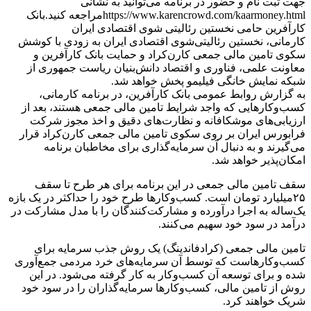
جهت ثبت نام و حضور در برنامه می‌توانید به نشانی
https://www.karencrowd.com/kaarmoney.htmlمراجعه کنید.بانک
کارآفرین حامی نخستین رئالیتی شوی اقتصادی ایران
کارمانی، نخستین رئالیتی‌شوی اقتصادی ایران به زودی با کوشش
سکوی تامین مالی جمعی کارن‌کراد و حمایت بانک کارآفرین و
معاونت علمی، فناوری و اقتصاد دانش‌بنیان ریاست جمهوری ​​از
شبکه نمایش خانگی فیلیمو پخش خواهد شد.
به گزارش روابط عمومی بانک کارآفرین، در برنامه کارمانی،
کسب‌وکارهایی که واجد شرایط تامین مالی جمعی هستند، بعد از
ارزیابی‌های موشکافانه و نظارت‌های دقیق و اخذ مجوز شرکت
فرابورس ایران بر روی سکوی تامین مالی جمعی کارن‌کراد قرار
می‌گیرند و به دنبال آن سرمایه‌گذاری برای مخاطبان برنامه
امکان‌پذیر خواهد شد.
سقف تامین مالی جمعی در این برنامه برای هر طرح تا سقف
۲۵میلیارد تومان است. کسب‌وکارها طرح خود را حداکثر در یک بازه
یک‌ساله به اجرا درآورده و مشارکت‌کنندگان را با مدل مشارکت در
درآمد در سود خود سهیم می‌کنند.
تامین مالی جمعی (کرادفاندینگ) یک روش جذب سرمایه برای
کسب‌وکارهاست که توسط آن سرمایه‌های خرد مردمی جمع‌آوری
شده و برای توسعه آن کسب‌و‌کار به کار گرفته می‌شود. در این
روش از تامین مالی، کسب‌وکارها سرمایه‌گذاران را در سود خود
شریک خواهند کرد.