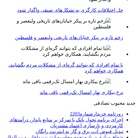
حل اختلافات کارگری به تشکل‌های صنفی واگذار شود
زخم تازه بر پیکر خیابان‌های تاریخی ولیعصر و فلسطین
با تمام افرادی که بتوانند گره‌ای از مشکلات مردم بگشایند،
همکاری خواهم کرد
نرخ بیکاری بهار امسال تک‌رقمی باقی ماند
جدید
محبوب
تصادفی
روزنامه خریدارشماره2203
اجرای برنامه تحول بانک با تمرکز بر منابع پایدار، درآمدهای
کارمزدی و بازسازی اعتماد مشتریان
تبدیل قبوض آب، برق و گاز به اینترنت رایگان
شفاف‌سازی درباره نحوه محاسبه اینترنت داخلی و بین‌المللی