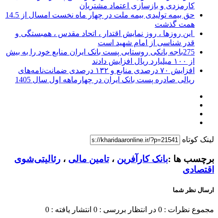
کارمزدی و بازسازی اعتماد مشتریان
حق بیمه تولیدی بیمه ملت در چهار ماه نخست امسال از 14.5
همت گذشت
این روزها ، روز نمایش اقتدار ، اتحاد مقدس ، همبستگی و
قدر شناسی از امام شهید است
275باجه بانکی روستایی پست بانک ایران منابع خود را به بیش
از ۱۰۰ میلیارد ریال افزایش دادند
افزایش ۷۰ درصدی منابع و ۱۳۲ درصدی ضمانت‌نامه‌های
ریالی صادره پست بانک ایران در چهارماهه اول سال 1405
لینک کوتاه
برچسب ها :
بانک کارآفرین
،
تامین مالی
،
رئالیتی‌شوی
اقتصادی
ارسال نظر شما
مجموع نظرات : 0
در انتظار بررسی : 0
انتشار یافته : 0