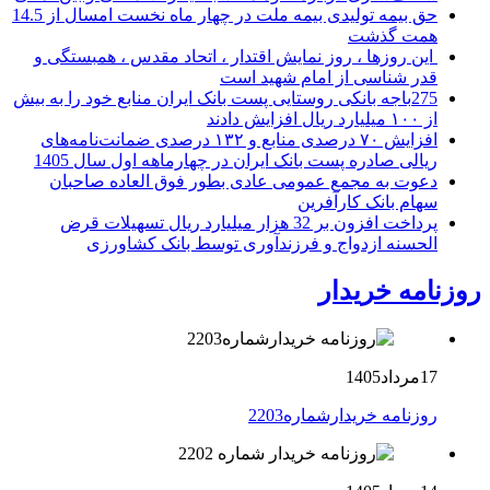
حق بیمه تولیدی بیمه ملت در چهار ماه نخست امسال از 14.5
همت گذشت
این روزها ، روز نمایش اقتدار ، اتحاد مقدس ، همبستگی و
قدر شناسی از امام شهید است
275باجه بانکی روستایی پست بانک ایران منابع خود را به بیش
از ۱۰۰ میلیارد ریال افزایش دادند
افزایش ۷۰ درصدی منابع و ۱۳۲ درصدی ضمانت‌نامه‌های
ریالی صادره پست بانک ایران در چهارماهه اول سال 1405
دعوت به مجمع عمومی عادی بطور فوق العاده صاحبان
سهام بانک کارآفرین
پرداخت افزون بر 32 هزار میلیارد ریال تسهیلات قرض
الحسنه ازدواج و فرزندآوری توسط بانک کشاورزی
روزنامه خریدار
17مرداد1405
روزنامه خریدارشماره2203