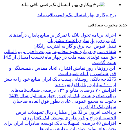
نرخ بیکاری بهار امسال تک‌رقمی باقی ماند
جدید
محبوب
تصادفی
اجرای برنامه تحول بانک با تمرکز بر منابع پایدار، درآمدهای
کارمزدی و بازسازی اعتماد مشتریان
تبدیل قبوض آب، برق و گاز به اینترنت رایگان
شفاف‌سازی درباره نحوه محاسبه اینترنت داخلی و بین‌المللی
حق بیمه تولیدی بیمه ملت در چهار ماه نخست امسال از 14.5
همت گذشت
این روزها ، روز نمایش اقتدار ، اتحاد مقدس ، همبستگی و
قدر شناسی از امام شهید است
275باجه بانکی روستایی پست بانک ایران منابع خود را به بیش
از ۱۰۰ میلیارد ریال افزایش دادند
افزایش ۷۰ درصدی منابع و ۱۳۲ درصدی ضمانت‌نامه‌های
ریالی صادره پست بانک ایران در چهارماهه اول سال 1405
دعوت به مجمع عمومی عادی بطور فوق العاده صاحبان
سهام بانک کارآفرین
پرداخت افزون بر 32 هزار میلیارد ریال تسهیلات قرض
الحسنه ازدواج و فرزندآوری توسط بانک کشاورزی
افزایش 40 درصدی تسهیلات بانک توسعه صادرات ایران برای
بخش های تولید، صادرات و دانش بنیان ها