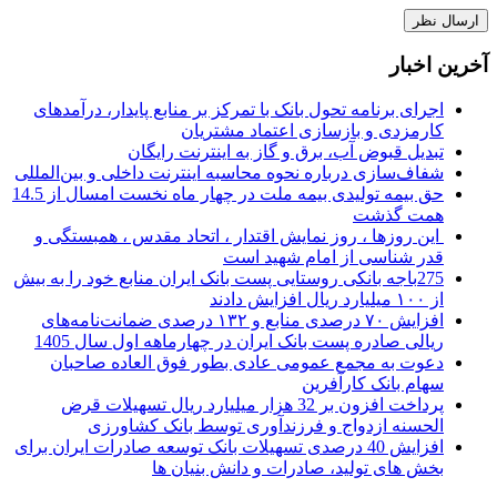
آخرین اخبار
اجرای برنامه تحول بانک با تمرکز بر منابع پایدار، درآمدهای
کارمزدی و بازسازی اعتماد مشتریان
تبدیل قبوض آب، برق و گاز به اینترنت رایگان
شفاف‌سازی درباره نحوه محاسبه اینترنت داخلی و بین‌المللی
حق بیمه تولیدی بیمه ملت در چهار ماه نخست امسال از 14.5
همت گذشت
این روزها ، روز نمایش اقتدار ، اتحاد مقدس ، همبستگی و
قدر شناسی از امام شهید است
275باجه بانکی روستایی پست بانک ایران منابع خود را به بیش
از ۱۰۰ میلیارد ریال افزایش دادند
افزایش ۷۰ درصدی منابع و ۱۳۲ درصدی ضمانت‌نامه‌های
ریالی صادره پست بانک ایران در چهارماهه اول سال 1405
دعوت به مجمع عمومی عادی بطور فوق العاده صاحبان
سهام بانک کارآفرین
پرداخت افزون بر 32 هزار میلیارد ریال تسهیلات قرض
الحسنه ازدواج و فرزندآوری توسط بانک کشاورزی
افزایش 40 درصدی تسهیلات بانک توسعه صادرات ایران برای
بخش های تولید، صادرات و دانش بنیان ها