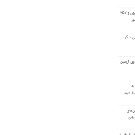
خروج بیش از ۳ میلیون و ۳۵۲
ور
اسه‌ای دیگر با
وی اربعین
به
ار شود
ان‌های
سطین
ند گره‌ای از