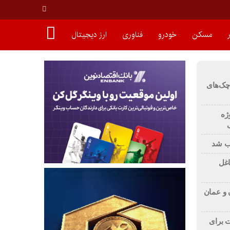
ر
مسکن
خودرو
فناوری
ارز دیجیتال
چک‌های
ژه
وب شد
اغل
ن و عمان
ت برای