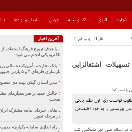
تجارت
انرژی
بانک و بیمه
بورس
سازمان و نهادها
بازا
۰ نظر
چاپ خبر
آخرین اخبار
با هدف ترویج فرهنگ استفاده از 
الکترونیکی انجام می‌شود:
سهیلات اشتغالزایی
بانک تجارت، تأمین‌کننده مالی پرو
بازسازی فازهای ۴ و ۵ پارس جنوبی
مدیر استان گیلان بیمه دی منص
چالش جدید بر سر معیارهای مش
سخت
لوب توانست رتبه اول نظام بانکی
مان بهزیستی را به خود اختصاص
بقائی خبرداد: بیانیه مشترک ایرا
در مرحله تدوین
راه اندازی سامانه یکپارچه مدیری
که در رسانه ملی نیز منعکس شد،