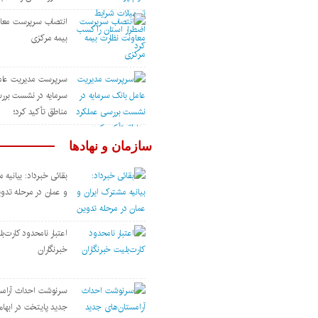
انتصاب سرپرست معاو
بیمه مرکزی
سرپرست مدیریت عام
سرمایه در نشست برر
مناطق تأکید کرد؛
سازمان و نهادها
بقائی خبرداد: بیانیه 
و عمان در مرحله تدو
اعتبار نامحدود کارت‌ب
خبرنگاران
سرنوشت احداث آرامس
جدید پایتخت در ابهام