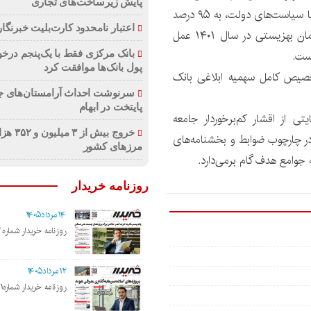
پایش زیرساخت‌های تجاری
این بانک به منظور ایجاد رفاه و توسعه اشتغال‌زایی، همگام با سیاست‌های دولت، به ۹۵ درصد
اعتبار نامحدود کارت‌بلیت خبرنگار
از تعهدات خود در پرداخت وام اشتغال‌ به مددجویان سازمان بهزیستی در سال ۱۴۰۱ عمل
ست.
بانک مرکزی فقط با یک‌‎
پول بانک‌ها موافقت کرد
خصیص کامل سهمیه ابلاغی بانک
سرنوشت احداث آرامستان‌های ج
پایتخت در ابهام
ی از اقشار کم‌برخوردار جامعه
خروج بیش از 
در چارچوب ضوابط و بخشنامه‌های
مرزهای کشور
جوامع هدف گام بر‌می‌دارد.
روزنامه خریدار
۱۴مرداد۱۴۰۵
روزنامه خریدار شماره ۲۲۰۲
۱۲مرداد۱۴۰۵
روزنامه خریدار شماره۲۲۰۱