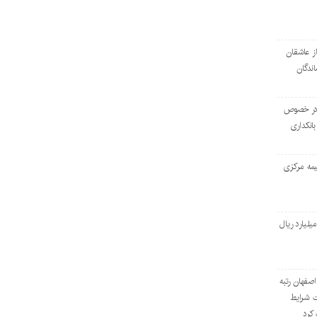
از عاشقان
ندگان
ه در خصوص
انکداری
یمه مركزی
اخت ۴هزارو ۴۱۶ میلیارد ریال
صفهان رتبه
 شرایط
 کرد