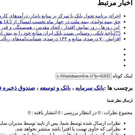
اخبار مرتبط
اجرای برنامه تحول بانک با تمرکز بر منابع پایدار، درآمدهای ک
حق بیمه تولیدی بیمه ملت در چهار ماه نخست امسال از 14.5 همت گذشت
این روزها ، روز نمایش اقتدار ، اتحاد مقدس ، همبستگی و قد
275باجه بانکی روستایی پست بانک ایران منابع خود را به بیش از ۱۰۰ میلیارد ریال افزایش دادند
افزایش ۷۰ درصدی منابع و ۱۳۲ درصدی ضمانت‌نامه‌های ریالی صادره پست بانک ایران در چهارماهه اول سال 1405
لینک کوتاه
برچسب ها :
بانک سرمایه
،
بانک و توسعه
،
صندوق ذخیره ف
ارسال نظر شما
مجموع نظرات : 0
در انتظار بررسی : 0
انتشار یافته : 0
نظرات ارسال شده توسط شما، پس از تایید توسط مدیران سای
نظراتی که حاوی تهمت یا افترا باشد منتشر نخواهد شد.
نظراتی که به غیر از زبان فارسی یا غیر مرتبط با خبر باشد منت