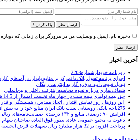
ارسال نظر
پاک کردن !
ذخیره نام، ایمیل و وبسایت من در مرورگر برای زمانی که دوباره 
آخرین اخبار
روزنامه خریدارشماره2203
اجرای برنامه تحول بانک با تمرکز بر منابع پایدار، درآمدهای ک
تبدیل قبوض آب، برق و گاز به اینترنت رایگان
شفاف‌سازی درباره نحوه محاسبه اینترنت داخلی و بین‌المللی
حق بیمه تولیدی بیمه ملت در چهار ماه نخست امسال از 14.5 همت گذشت
این روزها ، روز نمایش اقتدار ، اتحاد مقدس ، همبستگی و قد
275باجه بانکی روستایی پست بانک ایران منابع خود را به بیش از ۱۰۰ میلیارد ریال افزایش دادند
افزایش ۷۰ درصدی منابع و ۱۳۲ درصدی ضمانت‌نامه‌های ریالی صادره پست بانک ایران در چهارماهه اول سال 1405
دعوت به مجمع عمومی عادی بطور فوق العاده صاحبان سهام با
پرداخت افزون بر 32 هزار میلیارد ریال تسهیلات قرض الحسنه ازدواج و فرزندآوری توسط بانک کشاورزی
روزنامه خریدار