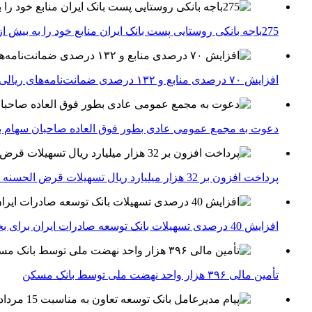
275باجه بانکی روستایی پست بانک ایران منابع خود را به بیش از ۱۰۰ میلیارد ریال افزایش دادند
افزایش ۷۰ درصدی منابع و ۱۳۲ درصدی ضمانت‌نامه‌های ریالی صادره پست بانک ایران در چهارماهه اول سال 1405
دعوت به مجمع عمومی عادی بطور فوق العاده صاحبان سهام با
پرداخت افزون بر 32 هزار میلیارد ریال تسهیلات قرض الحسنه ازدواج و فرزندآوری توسط بانک کشاورزی
افزایش 40 درصدی تسهیلات بانک توسعه صادرات ایران برای بخش های تولید، صادرات و دانش بنیان ها
تأمین مالی ۳۹۶ هزار واحد نهضت ملی توسط بانک مسکن