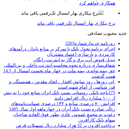
همکاری خواهم کرد
نرخ بیکاری بهار امسال تک‌رقمی باقی ماند
جدید
محبوب
تصادفی
روزنامه خریدارشماره2203
اجرای برنامه تحول بانک با تمرکز بر منابع پایدار، درآمدهای
کارمزدی و بازسازی اعتماد مشتریان
تبدیل قبوض آب، برق و گاز به اینترنت رایگان
شفاف‌سازی درباره نحوه محاسبه اینترنت داخلی و بین‌المللی
حق بیمه تولیدی بیمه ملت در چهار ماه نخست امسال از 14.5
همت گذشت
این روزها ، روز نمایش اقتدار ، اتحاد مقدس ، همبستگی و
قدر شناسی از امام شهید است
275باجه بانکی روستایی پست بانک ایران منابع خود را به بیش
از ۱۰۰ میلیارد ریال افزایش دادند
افزایش ۷۰ درصدی منابع و ۱۳۲ درصدی ضمانت‌نامه‌های
ریالی صادره پست بانک ایران در چهارماهه اول سال 1405
دعوت به مجمع عمومی عادی بطور فوق العاده صاحبان
سهام بانک کارآفرین
پرداخت افزون بر 32 هزار میلیارد ریال تسهیلات قرض