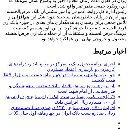
ایران در طول مدت زمان محدود اخیر به وضوح نشان می‌دهد که
این رویکرد جمعی مثمر ثمر واقع شده است.
رئیس اداره کل روابط عمومی و امور مشتریان بانک قرض‌الحسنه
مهر ایران در پایان خاطرنشان ساخت: بدون شک این هم‌افزایی و
تلاش جمعی برای رسیدن به هدفگذاری های بعدی در حوزه بانکداری
قرض‌الحسنه ادامه پیدا خواهد کرد. بر این باور هستیم که تثبیت
فرهنگ قرض‌الحسنه و مشتقات آن از جمله بانکداری قرض‌الحسنه
محصول و خروجی نهایی این عملکرد خواهد بود.
اخبار مرتبط
اجرای برنامه تحول بانک با تمرکز بر منابع پایدار، درآمدهای
کارمزدی و بازسازی اعتماد مشتریان
حق بیمه تولیدی بیمه ملت در چهار ماه نخست امسال از 14.5
همت گذشت
این روزها ، روز نمایش اقتدار ، اتحاد مقدس ، همبستگی و
قدر شناسی از امام شهید است
275باجه بانکی روستایی پست بانک ایران منابع خود را به بیش
از ۱۰۰ میلیارد ریال افزایش دادند
افزایش ۷۰ درصدی منابع و ۱۳۲ درصدی ضمانت‌نامه‌های
ریالی صادره پست بانک ایران در چهارماهه اول سال 1405