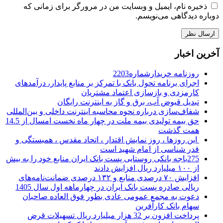
ذخیره نام، ایمیل و وبسایت من در مرورگر برای زمانی که
دوباره دیدگاهی می‌نویسم.
آخرین اخبار
روزنامه خریدارشماره2203
اجرای برنامه تحول بانک با تمرکز بر منابع پایدار، درآمدهای
کارمزدی و بازسازی اعتماد مشتریان
تبدیل قبوض آب، برق و گاز به اینترنت رایگان
شفاف‌سازی درباره نحوه محاسبه اینترنت داخلی و بین‌المللی
حق بیمه تولیدی بیمه ملت در چهار ماه نخست امسال از 14.5
همت گذشت
این روزها ، روز نمایش اقتدار ، اتحاد مقدس ، همبستگی و
قدر شناسی از امام شهید است
275باجه بانکی روستایی پست بانک ایران منابع خود را به بیش
از ۱۰۰ میلیارد ریال افزایش دادند
افزایش ۷۰ درصدی منابع و ۱۳۲ درصدی ضمانت‌نامه‌های
ریالی صادره پست بانک ایران در چهارماهه اول سال 1405
دعوت به مجمع عمومی عادی بطور فوق العاده صاحبان
سهام بانک کارآفرین
پرداخت افزون بر 32 هزار میلیارد ریال تسهیلات قرض