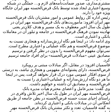
مشتری‌مداری، صدور ضمانت‌نامه‌های لازم و… جملگی در شبکه
وسیع اعتباری ایجاد شده توسط بانک قرض‌الحسنه مهر ایران جایگاه
ویژه خود را دارند.
رئیس اداره کل روابط عمومی و امور مشتریان بانک قرض‌الحسنه
مهر ایران افزود: مأموریت‌های بانک قرض‌الحسنه مهر ایران در
طول یک سال اخیر معطوف به یک مسیر و هدف کلان‌تر یعنی
نهادینه نمودن فرهنگ قرض‌الحسنه در جامعه و تبلور آن در معاملات
بانکی و اعتباری است.
وی ادامه داد: در اینجا هم نگاه ارزش‌‌مدارانه و هنجاری نسبت به
موضوع قرض‌الحسنه و هم نگاه عملیاتی و اعتباری مطرح است.
نمی‌توان مفهوم قرض‌الحسنه را بدون در نظر گرفتن و ترسیم
مصادیق عینی «مبادلات قرض‌الحسنه» برای افراد جامعه ترسیم
کرد.
قاسمیان افزود: در مقابل، اگر مبادلات مبتنی بر رویکرد
قرض‌الحسنه، دارای پشتوانه‌ای مفهومی و هنجاری نباشد، به درستی
از سوی افکار عمومی مورد درک قرار نخواهد گرفت. پس در اینجا
ما هر دو نگاه ارزش‌مدارانه و عملیاتی-اعتباری را نسبت به
قرض‌الحسنه و مصادیق آن داشته و خواهیم داشت.
وی گفت: مدیرعامل و اعضای محترم هیأت مدیره بانک
قرض‌الحسنه مهر ایران در طول یک سال اخیر تلاش وافری در
راستای احیای سنت حسنه قرض‌الحسنه در بطن جامعه از طریق
انعکاس آن در مبادلات بانکی و اعتباری کرده‌اند.
به گفته قاسمیان، تعدد و تکثر مشتریان بانک قرض‌الحسنه مهر