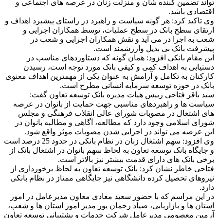
تواند تضمین کننده شان و منزلت زنان در عرصه های اجتماعی و
اقتصادی باشد.
وی تاکید کرد: هر گونه سیاست و راهبرد در راستای پیشبرد اهداف و
ارتقای سطح بانک در سطح عملیات، توسط همکاران اجرایی و
شعب به اجرا در می آید و نقش همکاران اجرایی و شعب در
پیشرفت بانک بی بدیل وارزشمند است.
این مقام بانکی افزود: همان گونه که دستاوردهای مناسب در
دستیابی به اهداف کمی و کیفی بانک مورد توجه است، رسیدن
کارکنان به تکامل و آرامش به عنوان یکی از مهمترین اهداف معنوی
بانک در حوزه توسعه سرمایه انسانی مطرح است.
سید باقر فتاحی رییس هیات مدیره بانک توسعه تعاون گفت:
سیاست ها و راهبردهای مناسبی جهت حمایت از بانوان در عرصه
های اشتغال در مصوبات شورای عالی انقلاب فرهنگی و مجلس
شورای اسلامی وجود دارد که مطالعه، آگاهی و مطالبه بانوان در
این عرصه می تواند در اجرایی شدن مصوبات موثر واقع شود.
وی افزود: سهم اشتغال زنان در نظام بانکی در حدود 25 درصد است
و جایگاه بانک توسعه تعاون به لحاظ سهم بانوان در اشتغال بانک از
برخی بانک های دارای قدمت بیشتر نیز بالاتر است.
فتاحی خاطر نشان کرد: بانک توسعه تعاون به لحاظ برخورداری از
نیروهای تحصیل کرده دانشگاهی نیز جایگاهی ممتاز در نظام بانکی
دارد.
در این مراسم که با حضور سعید معادی معاون مدیرعامل در امور
استان ها و بازاریابی، صیاد رحمان پور مدیر امور استان ها و شعب،
آرمین معصومی مدیرعامل شرکت خدمات و پشتیبانی توسعه تعاون