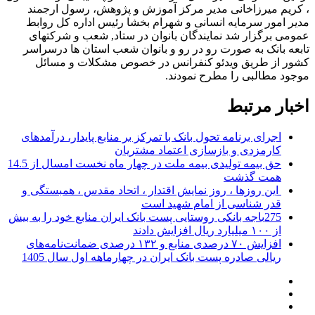
، کریم میرزاخانی مدیر مرکز آموزش و پژوهش، رسول ارجمند
مدیر امور سرمایه انسانی و شهرام بخشا رئیس اداره کل روابط
عمومی برگزار شد نمایندگان بانوان در ستاد, شعب و شرکتهای
تابعه بانک به صورت رو در رو و بانوان شعب استان ها درسراسر
کشور از طریق ویدئو کنفرانس در خصوص مشکلات و مسائل
موجود مطالبی را مطرح نمودند.
اخبار مرتبط
اجرای برنامه تحول بانک با تمرکز بر منابع پایدار، درآمدهای
کارمزدی و بازسازی اعتماد مشتریان
حق بیمه تولیدی بیمه ملت در چهار ماه نخست امسال از 14.5
همت گذشت
این روزها ، روز نمایش اقتدار ، اتحاد مقدس ، همبستگی و
قدر شناسی از امام شهید است
275باجه بانکی روستایی پست بانک ایران منابع خود را به بیش
از ۱۰۰ میلیارد ریال افزایش دادند
افزایش ۷۰ درصدی منابع و ۱۳۲ درصدی ضمانت‌نامه‌های
ریالی صادره پست بانک ایران در چهارماهه اول سال 1405