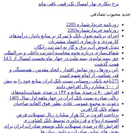
نرخ بیکاری بهار امسال تک‌رقمی باقی ماند
جدید
محبوب
تصادفی
روزنامه خریدارشماره 2205
روزنامه خریدارشماره2203
اجرای برنامه تحول بانک با تمرکز بر منابع پایدار، درآمدهای
کارمزدی و بازسازی اعتماد مشتریان
تبدیل قبوض آب، برق و گاز به اینترنت رایگان
شفاف‌سازی درباره نحوه محاسبه اینترنت داخلی و بین‌المللی
حق بیمه تولیدی بیمه ملت در چهار ماه نخست امسال از 14.5
همت گذشت
این روزها ، روز نمایش اقتدار ، اتحاد مقدس ، همبستگی و
قدر شناسی از امام شهید است
275باجه بانکی روستایی پست بانک ایران منابع خود را به بیش
از ۱۰۰ میلیارد ریال افزایش دادند
افزایش ۷۰ درصدی منابع و ۱۳۲ درصدی ضمانت‌نامه‌های
ریالی صادره پست بانک ایران در چهارماهه اول سال 1405
دعوت به مجمع عمومی عادی بطور فوق العاده صاحبان
سهام بانک کارآفرین
پرداخت افزون بر 32 هزار میلیارد ریال تسهیلات قرض
الحسنه ازدواج و فرزندآوری توسط بانک کشاورزی
افزایش 40 درصدی تسهیلات بانک توسعه صادرات ایران برای
بخش های تولید، صادرات و دانش بنیان ها