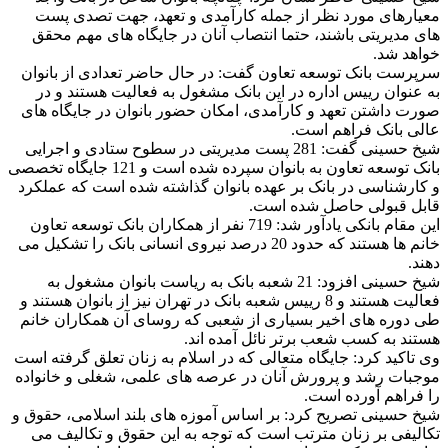
معیارهای مورد نظر از جمله کارآمدی و تعهد، جهت تصدی پست
های مدیریتی باشند، حتما انتصاب آنان در جایگاه های مهم محقق
خواهد شد.
سرپرست بانک توسعه تعاون گفت: در حال حاضر تعدادی از بانوان
به عنوان رییس اداره در این بانک مشغول به فعالیت هستند و در
صورت داشتن تعهد و کارآمدی، امکان حضور بانوان در جایگاه های
عالی بانک فراهم است.
شیخ حسینی گفت: 281 پست مدیریتی در سطوح ستادی و اجرایی
بانک توسعه تعاون به بانوان سپرده شده است و 121 جایگاه تخصصی
و کارشناسی در بانک بر عهده بانوان گذاشته شده است که عملکرد
قابل قبولی حاصل شده است.
این مقام بانکی یادآور شد: 719 نفر از همکاران بانک توسعه تعاون
خانم ها هستند که حدود 20 درصد نیروی انسانی بانک را تشکیل می
دهند.
شیخ حسینی افزود: 21 شعبه بانک به ریاست بانوان مشغول به
فعالیت هستند و 8 رییس شعبه بانک در تهران نیز از بانوان هستند و
طی دوره های اخیر بسیاری از شعبی که روسای آن همکاران خانم
هستند به کسب شعب برتر نائل آمده اند.
وی تاکید کرد: جایگاه متعالی که در اسلام به زنان تعلق گرفته است
موجبات رشد و پرورش آنان در عرصه های علمی، شغلی و خانواده
را فراهم آورده است.
شیخ حسینی تصریح کرد: بر اساس آموزه های بلند اسلامی، حقوق و
تکالیفی بر زنان مترتب است که توجه به این حقوق و تکالیف می