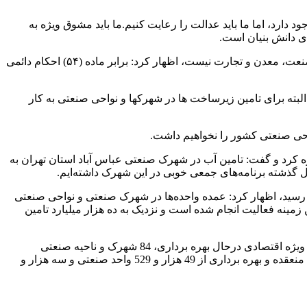
تقاضی هم وجود دارد، اما ما باید عدالت را رعایت کنیم.ما باید مشوق ویژه به
معاون وزیر صنعت، معدن و تجارت همچنین با اشاره به اینکه تامین زیرساخت‌های فعالیت در شهرکها و نواحی صنعتی تنها بر عهده وزارت صنعت، معدن و تجارت نیست، اظهار کرد: برابر ماده (۵۴) احکام دائمی
البته برای تامین زیرساخت ها در شهرکها و نواحی صنعتی به کار
 کرد و گفت: تامین آب در شهرک صنعتی عباس آباد استان تهران به
ذشته برنامه‌های جمعی خوبی در این شهرک داشته‌ایم.
ولت ۳۷۲پروژه زیر ساختی با اعتبار هزار و ۵۰۰میلیارد تومان به بهره برداری رسید، اظهار کرد: عمده واحده‌ها در شهرک صنعتی و نواحی صنعتی
ست. عمده کمک‌ها معطوف به استان محروم و مرزی بوده امسال بیش از ۸هزار میلیارد در این زمینه فعالیت انجام شده است و نزدیک به ده هزار میلیارد تامین
سازمان صنایع کوچک و شهرک‌های صنعتی ایران و شرکت‌های استانی تابعه آن اکنون با دارا بودن 509 شهرک و 338 ناحیه صنعتی و 5 منطقه ویژه اقتصادی درحال بهره‌ برداری، 84 شهرک و ناحیه صنعتی
تخصصی، 6 شهرک فناوری، 40 مرکز خدمات فناوری و کسب و کار، ۲مجتمع فناوری اطلاعات و خدمات نرم‌ افزاری، 99 هزار و 143 قرارداد منعقده و بهره ‌برداری از 49 هزار و 529 واحد صنعتی و سه هزار و