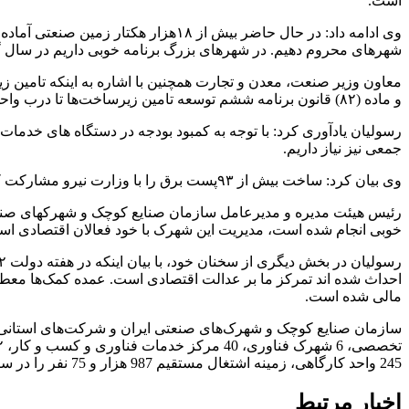
است.
وی ادامه داد: در حال حاضر بیش از ۱۸
شهر‌های محروم دهیم. در شهر‌های بزرگ برنامه خوبی داریم در سال گذشته ۷هزار هکتار زمین آماده و اضافه شد. اما اولویت ما با شرکت‌های دا
و ماده (۸۲) قانون برنامه ششم توسعه تامین زیرساخت‌ها تا درب واحد با دستگاههای خدمت رسان می باشد.
رسولیان یادآوری کرد: با توجه به کمبود بودجه در دستگاه های خدمات
جمعی نیز نیاز داریم.
وی بیان کرد: ساخت بیش از ۹۳پست برق را با وزارت نیرو مشارکت کرده ایم و ظرف یکی دو سال آینده مشکل تامین برق در شهرکها و نواحی صنعتی کشور را نخواهیم داشت.
رئیس هیئت مدیره و مدیرعامل سازمان صنایع کوچک و شهرکهای صنعتی 
خوبی انجام شده است، مدیریت این شهرک با خود فعالان اقتصادی ا
مالی شده است.
245 واحد کارگاهی، زمینه اشتغال مستقیم 987 هزار و 75 نفر را در سراسر کشور فراهم نموده است.
اخبار مرتبط