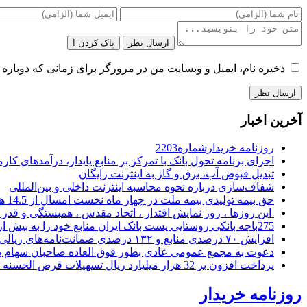
ارسال نظر
پاک کردن !
ذخیره نام، ایمیل و وبسایت من در مرورگر برای زمانی که دوباره 
آخرین اخبار
روزنامه خریدارشماره2203
اجرای برنامه تحول بانک با تمرکز بر منابع پایدار، درآمدهای ک
تبدیل قبوض آب، برق و گاز به اینترنت رایگان
شفاف‌سازی درباره نحوه محاسبه اینترنت داخلی و بین‌المللی
حق بیمه تولیدی بیمه ملت در چهار ماه نخست امسال از 14.5 همت گذشت
این روزها ، روز نمایش اقتدار ، اتحاد مقدس ، همبستگی و قد
275باجه بانکی روستایی پست بانک ایران منابع خود را به بیش از ۱۰۰ میلیارد ریال افزایش دادند
افزایش ۷۰ درصدی منابع و ۱۳۲ درصدی ضمانت‌نامه‌های ریالی صادره پست بانک ایران در چهارماهه اول سال 1405
دعوت به مجمع عمومی عادی بطور فوق العاده صاحبان سهام با
پرداخت افزون بر 32 هزار میلیارد ریال تسهیلات قرض الحسنه ازدواج و فرزندآوری توسط بانک کشاورزی
روزنامه خریدار