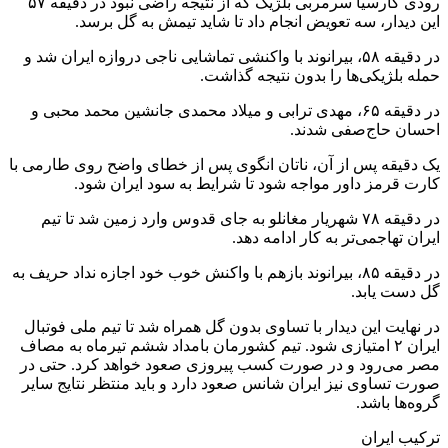
رودی گارسیا سرمربی بلژیک که از نتیجه راضی نبود در دقیقه ۵۷
این دیدار، سه تعویض انجام داد تا شاید تیمش به گل برسد.
در دقیقه ۵۸، بیرانوند با واکنشی تماشایی ناجی دروازه ایران شد و
حمله بلژیکی‌ها را بدون نتیجه گذاشت.
در دقیقه ۶۵، مهدی ترابی و میلاد محمدی جانشین محمد محبی و
احسان حاج‌صفی شدند.
یک دقیقه پس از آن، ناتان انگوی پس از خطای واضح روی طارمی با
کارت قرمز داور مواجه شود تا شرایط به سود ایران شود.
در دقیقه ۷۸ شهریار مغانلو به جای قدوس وارد زمین شد تا تیم
ایران تهاجمی‌تر به کار ادامه دهد.
در دقیقه ۸۵، بیرانوند بازهم با واکنش خوب خود اجازه نداد حریف به
گل دست یابد.
در نهایت این دیدار با تساوی بدون گل همراه شد تا تیم ملی فوتبال
ایران ۲ امتیازی شود. تیم کشورمان بامداد ششم تیرماه به مصاف
مصر می‌رود و در صورت کسب پیروزی صعود خواهد کرد. حتی در
صورت تساوی نیز ایران شانس صعود دارد و باید منتظر نتایج سایر
گروه‌ها باشد.
ترکیب ایران