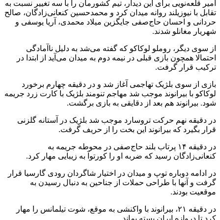
امیر قلعه‌نویی برای این دیدار، تیم کشورمان را با سه تغییر نسبت به
تقابل با نیوزیلند روانه میدان کرد و محمدحسین کنعانی‌زادگان، صالح
حردانی و احسان حاج‌صفی جایگزین میلاد محمدی، آریا یوسفی و
شهریار مغانلو شدند.
از سوی دیگر، روملو لوکاکو که گفته می‌شد به دلیل ناآمادگی
احتمالا همچون بازی قبلی در نیمه دوم به میدان می‌آید از ابتدا در
ترکیب قرار گرفت.
بازی از سوی بلژیک تهاجمی آغاز شد و در دقیقه چهارم برخورد
لوکاکو با بیرانوند موجب شد مهاجم تنومند بلژیک با کارت زرد جریمه
شود. بیرانوند هم بعد از دقایقی به بازی برگشت.
در دقیقه نهم حرکت تروسارد موجب شد بلژیک در آستانه گلزنی
قرار بگیرد که بیرانوند این بخت را از حریف گرفت.
در دقیقه ۱۴ پرتاب بلند حاج‌صفی در محوطه جریمه به
کنعانی‌زادگان رسید که ضربه او را کورتوآ به زیبایی مهار کرد.
در ادامه دوباره توپ و میدان در اختیار شاگردان رودی گارسیا قرار
گرفت و آنها با طراحی حملات از جناحین به دنبال رسیدن به
موقعیت بودند.
در دقیقه ۲۱، بیرانوند با واکنشی به موقع، شوت تیلمانس را مهار
کرد تا دروازه ایران بسته بماند.