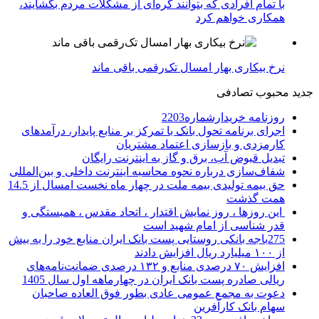
با تمام افرادی که بتوانند گره‌ای از مشکلات مردم بگشایند،
همکاری خواهم کرد
نرخ بیکاری بهار امسال تک‌رقمی باقی ماند
جدید
محبوب
تصادفی
روزنامه خریدارشماره2203
اجرای برنامه تحول بانک با تمرکز بر منابع پایدار، درآمدهای
کارمزدی و بازسازی اعتماد مشتریان
تبدیل قبوض آب، برق و گاز به اینترنت رایگان
شفاف‌سازی درباره نحوه محاسبه اینترنت داخلی و بین‌المللی
حق بیمه تولیدی بیمه ملت در چهار ماه نخست امسال از 14.5
همت گذشت
این روزها ، روز نمایش اقتدار ، اتحاد مقدس ، همبستگی و
قدر شناسی از امام شهید است
275باجه بانکی روستایی پست بانک ایران منابع خود را به بیش
از ۱۰۰ میلیارد ریال افزایش دادند
افزایش ۷۰ درصدی منابع و ۱۳۲ درصدی ضمانت‌نامه‌های
ریالی صادره پست بانک ایران در چهارماهه اول سال 1405
دعوت به مجمع عمومی عادی بطور فوق العاده صاحبان
سهام بانک کارآفرین