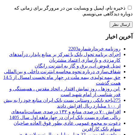
ذخیره نام، ایمیل و وبسایت من در مرورگر برای زمانی که
دوباره دیدگاهی می‌نویسم.
آخرین اخبار
روزنامه خریدارشماره2203
اجرای برنامه تحول بانک با تمرکز بر منابع پایدار، درآمدهای
کارمزدی و بازسازی اعتماد مشتریان
تبدیل قبوض آب، برق و گاز به اینترنت رایگان
شفاف‌سازی درباره نحوه محاسبه اینترنت داخلی و بین‌المللی
حق بیمه تولیدی بیمه ملت در چهار ماه نخست امسال از 14.5
همت گذشت
این روزها ، روز نمایش اقتدار ، اتحاد مقدس ، همبستگی و
قدر شناسی از امام شهید است
275باجه بانکی روستایی پست بانک ایران منابع خود را به بیش
از ۱۰۰ میلیارد ریال افزایش دادند
افزایش ۷۰ درصدی منابع و ۱۳۲ درصدی ضمانت‌نامه‌های
ریالی صادره پست بانک ایران در چهارماهه اول سال 1405
دعوت به مجمع عمومی عادی بطور فوق العاده صاحبان
سهام بانک کارآفرین
پرداخت افزون بر 32 هزار میلیارد ریال تسهیلات قرض