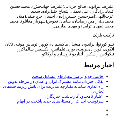
علیرضا بیرانوند، صالح حردانی(علیرضا جهانبخش)، محمدحسین
کنعانی‌زادگان، علی نعمتی، شجاع خلیل‌زاده، سعید
عزت‌اللهی(امیرحسین حسین‌زاده)، احسان حاج صفی(میلاد
محمدی)، رامین رضاییان، سامان قدوس(شهریار مغانلو)، محمد
محبی (مهدی ترابی) و مهدی طارمی.
ترکیب بلژیک
تیبو کورتوآ، براندون میشل، ماکسیم دی‌کویپر، توماس مونیه، ناتان
انگوی، کوین دی‌بروینه، یوری تیلمانس، الکسیس سالماکرز،
نیکولاس راسکین، لئناردو تروسارد و لوکاکو
اخبار مرتبط
چالش جدید بر سر معیارهای مشاغل سخت
بقائی خبرداد: بیانیه مشترک ایران و عمان در مرحله تدوین
راه اندازی سامانه یکپارچه مدیریت برای پایش زیرساخت‌های
تجاری
اعتبار نامحدود کارت‌بلیت خبرنگاران
سرنوشت احداث آرامستان‌های جدید پایتخت در ابهام