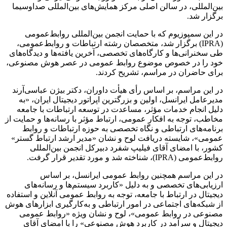
بین‌المللی، در سالن اصلی مرکز همایش‌های بین‌المللی صداوسیما
برگزار شد.
در این سمپوزیوم که با حمایت انجمن بین‌المللی روابط‌عمومی
(IPRA) برگزار شد، متخصصان رشته ارتباطات و روابط‌عمومی،
طی سخنرانی‌ها و کارگاه‌های تخصصی، آخرین یافته‌ها و دیدگاه‌های
خود را در خصوص موضوع روابط عمومی در عصر هوش مصنوعی،
برای حاضران در مراسم، تشریح کردند.
در این مراسم، بر اساس رأی هیأت داوران، دکتر بیژن عباسی‌آرند
مدیرعامل ایرانسل، اولین و بزرگترین اپراتور دیجیتال ایران، «به
دلیل انجام خدمات مؤثر، مساعدت در توسعه ارتباطات با جامعه
مخاطب، توجه به افکار عمومی، ارتباط مؤثر با رسانه‌ها و حمایت از
برنامه‌های ارتباطی و نگاه تخصصی به حوزه ارتباطات و روابط‌
عمومی»، شایسته دریافت لوح و نشان «مدیر ارشد ارتباط گستر»
کشور، با امضای آقای فیلیپ شفرد دبیرکل انجمن بین‌المللی
روابط‌عمومی (IPRA)، شناخته شد و مورد تقدیر قرار گرفت.
در این مراسم همچنین روابط عمومی ایرانسل، بر اساس
ارزیابی‌های تخصصی و به دلیل «کاربرد سیستم‌ها و رسانه‌های
دیجیتال در ارتباط با جامعه، توجه به روابط عمومی آنلاین و استفاده
از شبکه‌های اجتماعی در امور ارتباطی و به‌کارگیری ابزارهای هوش
مصنوعی در روابط عمومی»، لوح و نشان ویژه «روابط عمومی
دیجیتال و سرآمد در کاربرد هوش مصنوعی» را با امضای آقای