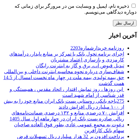
ذخیره نام، ایمیل و وبسایت من در مرورگر برای زمانی که
دوباره دیدگاهی می‌نویسم.
آخرین اخبار
روزنامه خریدارشماره2203
اجرای برنامه تحول بانک با تمرکز بر منابع پایدار، درآمدهای
کارمزدی و بازسازی اعتماد مشتریان
تبدیل قبوض آب، برق و گاز به اینترنت رایگان
شفاف‌سازی درباره نحوه محاسبه اینترنت داخلی و بین‌المللی
حق بیمه تولیدی بیمه ملت در چهار ماه نخست امسال از 14.5
همت گذشت
این روزها ، روز نمایش اقتدار ، اتحاد مقدس ، همبستگی و
قدر شناسی از امام شهید است
275باجه بانکی روستایی پست بانک ایران منابع خود را به بیش
از ۱۰۰ میلیارد ریال افزایش دادند
افزایش ۷۰ درصدی منابع و ۱۳۲ درصدی ضمانت‌نامه‌های
ریالی صادره پست بانک ایران در چهارماهه اول سال 1405
دعوت به مجمع عمومی عادی بطور فوق العاده صاحبان
سهام بانک کارآفرین
پرداخت افزون بر 32 هزار میلیارد ریال تسهیلات قرض