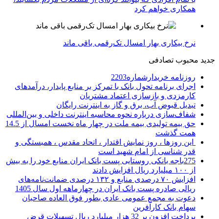
همکاری خواهم کرد
نرخ بیکاری بهار امسال تک‌رقمی باقی ماند
جدید
محبوب
تصادفی
روزنامه خریدارشماره2203
اجرای برنامه تحول بانک با تمرکز بر منابع پایدار، درآمدهای
کارمزدی و بازسازی اعتماد مشتریان
تبدیل قبوض آب، برق و گاز به اینترنت رایگان
شفاف‌سازی درباره نحوه محاسبه اینترنت داخلی و بین‌المللی
حق بیمه تولیدی بیمه ملت در چهار ماه نخست امسال از 14.5
همت گذشت
این روزها ، روز نمایش اقتدار ، اتحاد مقدس ، همبستگی و
قدر شناسی از امام شهید است
275باجه بانکی روستایی پست بانک ایران منابع خود را به بیش
از ۱۰۰ میلیارد ریال افزایش دادند
افزایش ۷۰ درصدی منابع و ۱۳۲ درصدی ضمانت‌نامه‌های
ریالی صادره پست بانک ایران در چهارماهه اول سال 1405
دعوت به مجمع عمومی عادی بطور فوق العاده صاحبان
سهام بانک کارآفرین
پرداخت افزون بر 32 هزار میلیارد ریال تسهیلات قرض