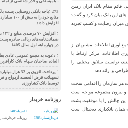
، همبستگی و قدر شناسی از امام
 قائم مقام بانک ایران زمین
275باجه بانکی روستایی پست بان
ای این بانک بیان کرد و گفت:
منابع خود را به بیش از ۰
افزایش دادند
ساس میزان رضایت و کسب تجربه
افزایش 
ضمانت‌نامه‌های ریالی صادره پست 
 جمع آوری اطلاعات مشتریان از
در چهارماهه اول سال 1405
 اطلاعات، مرکز ارتباط با
دعوت به مجمع عمومی عادی بط
العاده صاحبان سهام بانک کارآفرین
د، توانست سلایق مختلف را
راحی و ارائه دهد.
پرداخت افزون بر 32 هزار می
تسهیلات قرض الحسنه ازدواج و فر
توسط بانک کشاورزی
مات هر سازمان را اقدامی سخت
ون و بیرون مجموعه مواجه است
روزنامه خریدار
ت این چالش را با موفقیت پشت
 همان بانکداری دیجیتال است
17مرداد1405
روزنامه خریدارشماره203