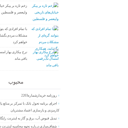
زخم تازه بر پیکر خیا
ولیعصر و فلسطین
با تمام افرادی که بتوا
مشکلات مردم بگشای
خواهم کرد
نرخ بیکاری بهار ام
باقی ماند
جدید
محبوب
روزنامه خریدارشماره2203
اجرای برنامه تحول بانک با تمرکز بر منابع پا
کارمزدی و بازسازی اعتماد مشتریان
تبدیل قبوض آب، برق و گاز به اینترنت رایگا
شفاف‌سازی درباره نحوه محاسبه اینترنت د