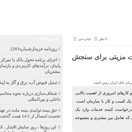
تجارت
انرژی
بانک و بیمه
بورس
سازمان و نهادها
آخرین اخبار
0 نظر
چاپ خبر
روزنامه خریدارشماره2203
ات مزیتی برای سنجش
اجرای برنامه تحول بانک با تمرکز ب
پایدار، درآمدهای کارمزدی و بازساز
مشتریان
تبدیل قبوض آب، برق و گاز به اینت
ارهای امروزی از اهمیت بالایی
شفاف‌سازی درباره نحوه محاسبه
داخلی و بین‌المللی
 یک کسب و کار یا سازمان است.
 درخواست کننده خدمات وارد یک
حق بیمه تولیدی بیمه ملت در چها
نخست امسال از 14.5 همت گذشت
ی که تعامل بین مشتری و مجموعه
این روزها ، روز نمایش اقتدار ، 