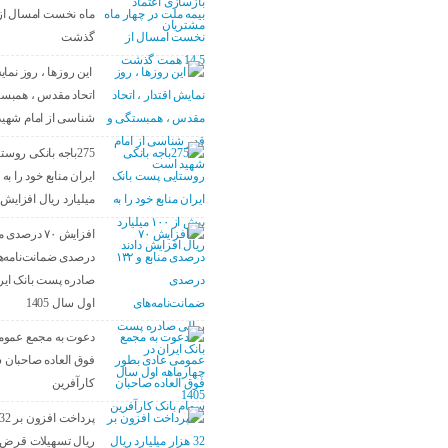
گذشت
این روزها ، روز نمای
اتحاد مقدس ، همبست
شناسی از امام شهی
275باجه بانکی روس
میلیارد ریال افزایش د
درصدی ضمانت‌نامه‌ه
صادره پست بانک ایرا
اول سال 1405
دعوت به مجمع عموم
فوق العاده صاحبان س
کارآفرین
ریال تسهیلات قرض ا