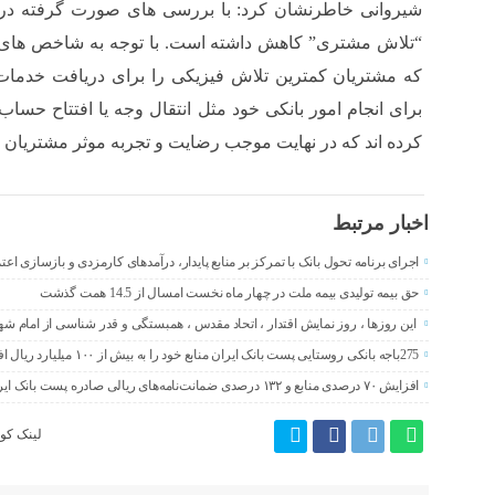
شیروانی خاطرنشان کرد: با بررسی های صورت گرفته در 
“تلاش مشتری” کاهش داشته است. با توجه به شاخص های 
که مشتریان کمترین تلاش فیزیکی را برای دریافت خدمات 
برای انجام امور بانکی خود مثل انتقال وجه یا افتتاح حس
کرده اند که در نهایت موجب رضایت و تجربه موثر مشتریان
اخبار مرتبط
اجرای برنامه تحول بانک با تمرکز بر منابع پایدار، درآمدهای کارمزدی و بازسازی اع
حق بیمه تولیدی بیمه ملت در چهار ماه نخست امسال از 14.5 همت گذشت
این روزها ، روز نمایش اقتدار ، اتحاد مقدس ، همبستگی و قدر شناسی از امام ش
275باجه بانکی روستایی پست بانک ایران منابع خود را به بیش از ۱۰۰ میلیارد ریال افزایش دادند
افزایش ۷۰ درصدی منابع و ۱۳۲ درصدی ضمانت‌نامه‌های ریالی صادره پست بانک ایران در چهارماهه اول سال 1405
لینک کوت