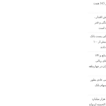
ماه نخست امسال از 14.5 همت
ش اقتدار ،
گی و قدر
د است
تایی پست بانک
ایران منابع خود را به بیش از ۱۰۰
ادند
افزایش ۷۰ درصدی منابع و ۱۳۲
ای ریالی
ن در چهارماهه
ی عادی بطور
هام بانک
پرداخت افزون بر 32 هزار میلیارد
لحسنه ازدواج