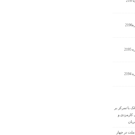
2
21
21
21
نک با تمرکز بر
ای کارمزدی و
ریان
 ملت در چهار