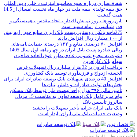
شفاف‌سازی درباره نحوه محاسبه اینترنت داخلی و بین‌المللی
حق بیمه تولیدی بیمه ملت در چهار ماه نخست امسال از 14.5
همت گذشت
این روزها ، روز نمایش اقتدار ، اتحاد مقدس ، همبستگی و
قدر شناسی از امام شهید است
275باجه بانکی روستایی پست بانک ایران منابع خود را به بیش
از ۱۰۰ میلیارد ریال افزایش دادند
افزایش ۷۰ درصدی منابع و ۱۳۲ درصدی ضمانت‌نامه‌های
ریالی صادره پست بانک ایران در چهارماهه اول سال 1405
دعوت به مجمع عمومی عادی بطور فوق العاده صاحبان
سهام بانک کارآفرین
پرداخت افزون بر 32 هزار میلیارد ریال تسهیلات قرض
الحسنه ازدواج و فرزندآوری توسط بانک کشاورزی
افزایش 40 درصدی تسهیلات بانک توسعه صادرات ایران برای
بخش های تولید، صادرات و دانش بنیان ها
تأمین مالی ۳۹۶ هزار واحد نهضت ملی توسط بانک مسکن
پیام مدیرعامل بانک توسعه تعاون به مناسبت 15 مرداد،
سالروز تأسیس بانک
بانک ملی ایران جرایم تأخیر تسهیلات را بخشید
وضعیت خدمات بانک ملی ایران پایدار است