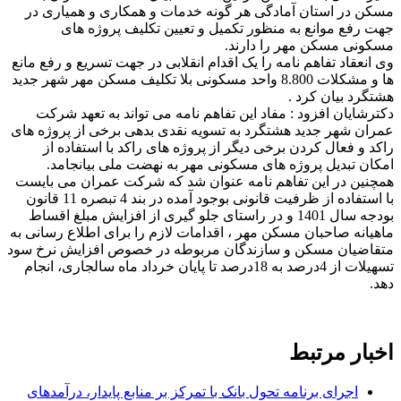
مسکن در استان آمادگی هر گونه خدمات و همکاری و همیاری در
جهت رفع موانع به منظور تکمیل و تعیین تکلیف پروژه های
مسکونی مسکن مهر را دارند.
وی انعقاد تفاهم نامه را یک اقدام انقلابی در جهت تسریع و رفع مانع
ها و مشکلات 8.800 واحد مسکونی بلا تکلیف مسکن مهر شهر جدید
هشتگرد بیان کرد .
دکترشایان افزود : مفاد این تفاهم نامه می تواند به تعهد شرکت
عمران شهر جدید هشتگرد به تسویه نقدی بدهی برخی از پروژه های
راکد و فعال کردن برخی دیگر از پروژه های راکد با استفاده از
امکان تبدیل پروژه های مسکونی مهر به نهضت ملی بیانجامد.
همچنین در این تفاهم نامه عنوان شد که شرکت عمران می بایست
با استفاده از ظرفیت قانونی بوجود آمده در بند 4 تبصره 11 قانون
بودجه سال 1401 و در راستای جلو گیری از افزایش مبلغ اقساط
ماهیانه صاحبان مسکن مهر ، اقدامات لازم را برای اطلاع رسانی به
متقاضیان مسکن و سازندگان مربوطه در خصوص افزایش نرخ سود
تسهیلات از 4درصد به 18درصد تا پایان خرداد ماه سالجاری، انجام
دهد.
اخبار مرتبط
اجرای برنامه تحول بانک با تمرکز بر منابع پایدار، درآمدهای