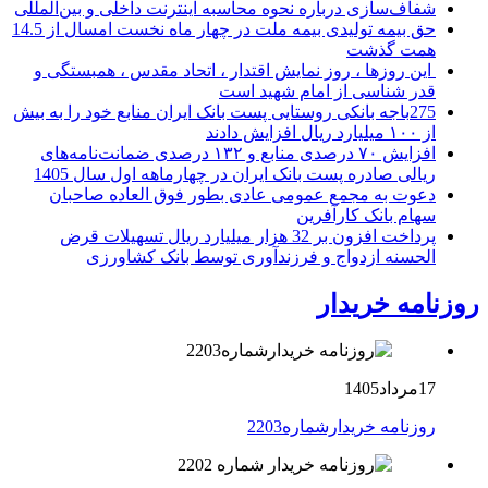
شفاف‌سازی درباره نحوه محاسبه اینترنت داخلی و بین‌المللی
حق بیمه تولیدی بیمه ملت در چهار ماه نخست امسال از 14.5
همت گذشت
این روزها ، روز نمایش اقتدار ، اتحاد مقدس ، همبستگی و
قدر شناسی از امام شهید است
275باجه بانکی روستایی پست بانک ایران منابع خود را به بیش
از ۱۰۰ میلیارد ریال افزایش دادند
افزایش ۷۰ درصدی منابع و ۱۳۲ درصدی ضمانت‌نامه‌های
ریالی صادره پست بانک ایران در چهارماهه اول سال 1405
دعوت به مجمع عمومی عادی بطور فوق العاده صاحبان
سهام بانک کارآفرین
پرداخت افزون بر 32 هزار میلیارد ریال تسهیلات قرض
الحسنه ازدواج و فرزندآوری توسط بانک کشاورزی
روزنامه خریدار
17مرداد1405
روزنامه خریدارشماره2203