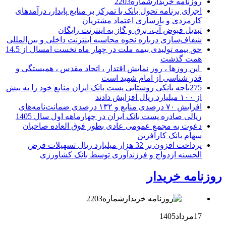
روزنامه خریدارشماره2203
اجرای برنامه تحول بانک با تمرکز بر منابع پایدار، درآمدهای
کارمزدی و بازسازی اعتماد مشتریان
تبدیل قبوض آب، برق و گاز به اینترنت رایگان
شفاف‌سازی درباره نحوه محاسبه اینترنت داخلی و بین‌المللی
حق بیمه تولیدی بیمه ملت در چهار ماه نخست امسال از 14.5
همت گذشت
این روزها ، روز نمایش اقتدار ، اتحاد مقدس ، همبستگی و
قدر شناسی از امام شهید است
275باجه بانکی روستایی پست بانک ایران منابع خود را به بیش
از ۱۰۰ میلیارد ریال افزایش دادند
افزایش ۷۰ درصدی منابع و ۱۳۲ درصدی ضمانت‌نامه‌های
ریالی صادره پست بانک ایران در چهارماهه اول سال 1405
دعوت به مجمع عمومی عادی بطور فوق العاده صاحبان
سهام بانک کارآفرین
پرداخت افزون بر 32 هزار میلیارد ریال تسهیلات قرض
الحسنه ازدواج و فرزندآوری توسط بانک کشاورزی
روزنامه خریدار
17مرداد1405