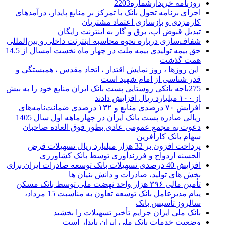
روزنامه خریدارشماره2203
اجرای برنامه تحول بانک با تمرکز بر منابع پایدار، درآمدهای
کارمزدی و بازسازی اعتماد مشتریان
تبدیل قبوض آب، برق و گاز به اینترنت رایگان
شفاف‌سازی درباره نحوه محاسبه اینترنت داخلی و بین‌المللی
حق بیمه تولیدی بیمه ملت در چهار ماه نخست امسال از 14.5
همت گذشت
این روزها ، روز نمایش اقتدار ، اتحاد مقدس ، همبستگی و
قدر شناسی از امام شهید است
275باجه بانکی روستایی پست بانک ایران منابع خود را به بیش
از ۱۰۰ میلیارد ریال افزایش دادند
افزایش ۷۰ درصدی منابع و ۱۳۲ درصدی ضمانت‌نامه‌های
ریالی صادره پست بانک ایران در چهارماهه اول سال 1405
دعوت به مجمع عمومی عادی بطور فوق العاده صاحبان
سهام بانک کارآفرین
پرداخت افزون بر 32 هزار میلیارد ریال تسهیلات قرض
الحسنه ازدواج و فرزندآوری توسط بانک کشاورزی
افزایش 40 درصدی تسهیلات بانک توسعه صادرات ایران برای
بخش های تولید، صادرات و دانش بنیان ها
تأمین مالی ۳۹۶ هزار واحد نهضت ملی توسط بانک مسکن
پیام مدیرعامل بانک توسعه تعاون به مناسبت 15 مرداد،
سالروز تأسیس بانک
بانک ملی ایران جرایم تأخیر تسهیلات را بخشید
وضعیت خدمات بانک ملی ایران پایدار است