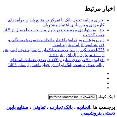
اخبار مرتبط
اجرای برنامه تحول بانک با تمرکز بر منابع پایدار، درآمدهای
کارمزدی و بازسازی اعتماد مشتریان
حق بیمه تولیدی بیمه ملت در چهار ماه نخست امسال از 14.5
همت گذشت
این روزها ، روز نمایش اقتدار ، اتحاد مقدس ، همبستگی و
قدر شناسی از امام شهید است
275باجه بانکی روستایی پست بانک ایران منابع خود را به بیش
از ۱۰۰ میلیارد ریال افزایش دادند
افزایش ۷۰ درصدی منابع و ۱۳۲ درصدی ضمانت‌نامه‌های
ریالی صادره پست بانک ایران در چهارماهه اول سال 1405
لینک کوتاه
برچسب ها :
اتحادیه
،
بانک تجارت
،
تعاونی
،
صنایع پایین
دستی پتروشیمی