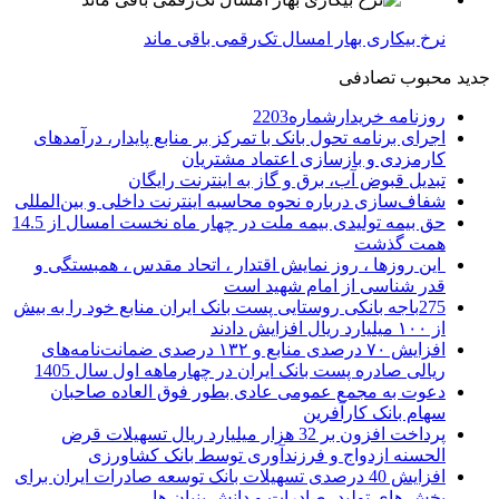
نرخ بیکاری بهار امسال تک‌رقمی باقی ماند
جدید
محبوب
تصادفی
روزنامه خریدارشماره2203
اجرای برنامه تحول بانک با تمرکز بر منابع پایدار، درآمدهای
کارمزدی و بازسازی اعتماد مشتریان
تبدیل قبوض آب، برق و گاز به اینترنت رایگان
شفاف‌سازی درباره نحوه محاسبه اینترنت داخلی و بین‌المللی
حق بیمه تولیدی بیمه ملت در چهار ماه نخست امسال از 14.5
همت گذشت
این روزها ، روز نمایش اقتدار ، اتحاد مقدس ، همبستگی و
قدر شناسی از امام شهید است
275باجه بانکی روستایی پست بانک ایران منابع خود را به بیش
از ۱۰۰ میلیارد ریال افزایش دادند
افزایش ۷۰ درصدی منابع و ۱۳۲ درصدی ضمانت‌نامه‌های
ریالی صادره پست بانک ایران در چهارماهه اول سال 1405
دعوت به مجمع عمومی عادی بطور فوق العاده صاحبان
سهام بانک کارآفرین
پرداخت افزون بر 32 هزار میلیارد ریال تسهیلات قرض
الحسنه ازدواج و فرزندآوری توسط بانک کشاورزی
افزایش 40 درصدی تسهیلات بانک توسعه صادرات ایران برای
بخش های تولید، صادرات و دانش بنیان ها