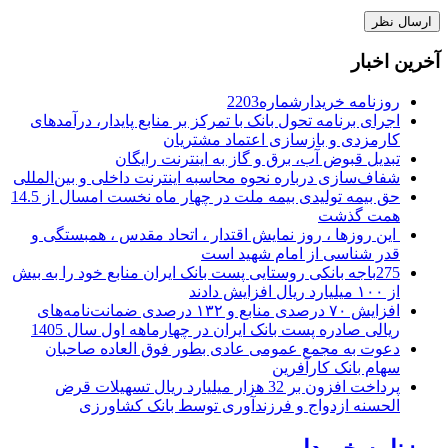
آخرین اخبار
روزنامه خریدارشماره2203
اجرای برنامه تحول بانک با تمرکز بر منابع پایدار، درآمدهای
کارمزدی و بازسازی اعتماد مشتریان
تبدیل قبوض آب، برق و گاز به اینترنت رایگان
شفاف‌سازی درباره نحوه محاسبه اینترنت داخلی و بین‌المللی
حق بیمه تولیدی بیمه ملت در چهار ماه نخست امسال از 14.5
همت گذشت
این روزها ، روز نمایش اقتدار ، اتحاد مقدس ، همبستگی و
قدر شناسی از امام شهید است
275باجه بانکی روستایی پست بانک ایران منابع خود را به بیش
از ۱۰۰ میلیارد ریال افزایش دادند
افزایش ۷۰ درصدی منابع و ۱۳۲ درصدی ضمانت‌نامه‌های
ریالی صادره پست بانک ایران در چهارماهه اول سال 1405
دعوت به مجمع عمومی عادی بطور فوق العاده صاحبان
سهام بانک کارآفرین
پرداخت افزون بر 32 هزار میلیارد ریال تسهیلات قرض
الحسنه ازدواج و فرزندآوری توسط بانک کشاورزی