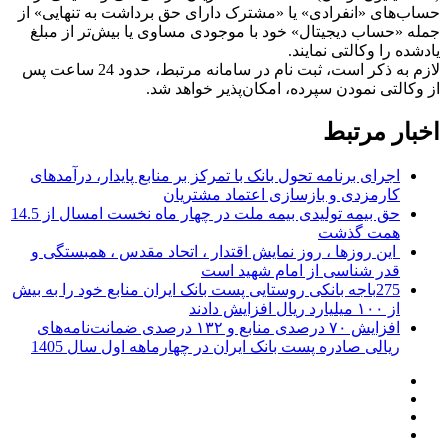
حساب‌های «انفرادی» یا «مشترک دارای حق برداشت به تنهایی» از
جمله «حساب دیجیتال» خود با موجودی مساوی یا بیش‌تر از مبلغ
یادشده را وکالتی نمایند.
لازم به ذکر است، ثبت نام در سامانه مرتبط، حدود 24 ساعت پس
از وکالتی نمودن سپرده، امکان‌پذیر خواهد شد.
اخبار مرتبط
اجرای برنامه تحول بانک با تمرکز بر منابع پایدار، درآمدهای
کارمزدی و بازسازی اعتماد مشتریان
حق بیمه تولیدی بیمه ملت در چهار ماه نخست امسال از 14.5
همت گذشت
این روزها ، روز نمایش اقتدار ، اتحاد مقدس ، همبستگی و
قدر شناسی از امام شهید است
275باجه بانکی روستایی پست بانک ایران منابع خود را به بیش
از ۱۰۰ میلیارد ریال افزایش دادند
افزایش ۷۰ درصدی منابع و ۱۳۲ درصدی ضمانت‌نامه‌های
ریالی صادره پست بانک ایران در چهارماهه اول سال 1405