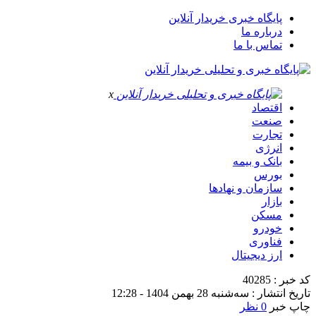
پایگاه خبری خریدار آنلاین
درباره ما
تماس با ما
x
اقتصاد
صنعت
تجارت
انرژی
بانک و بیمه
بورس
سازمان و نهادها
بازار
مسکن
خودرو
فناوری
ارز دیجیتال
کد خبر : 40285
تاریخ انتشار : سه‌شنبه 28 بهمن 1404 - 12:28
چاپ خبر
0 نظر