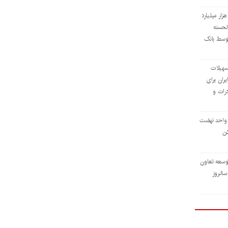
داخت افزون بر ۳۲ هزار میلیارد
لحسنه
توسط بانک
ی تسهیلات
ران برای
رات و
ی ۳۹۶ هزار واحد نهضت
ن
وسعه تعاون
رداد، سالروز