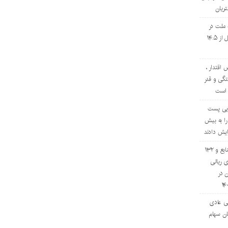
ریان
 ملت در
چهار ماه نخست امسال از ۱۴.۵
 اقتدار ،
گی و قدر
 است
تایی پست
را به بیش
افزایش ۷۰ درصدی منابع و ۱۳۲
 ریالی
ن در
ی عادی
ان سهام