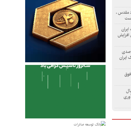
اد مقدس ،
است
 ایران
یلیارد ریال افزایش
صدی منابع و ۱۳۲ درصدی
 ایران
فوق
د ریال
آوری