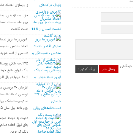
د.
و بازسازی اعتماد مشت
حق بیمه تولیدی بیمه
همت گذشت
این روزها ، روز نمایش
اتحاد مقدس ، همبست
شناسی از امام شهید
۲۷۵باجه بانکی روس
 دیدگاهی
ارسال نظر
پاک کردن !
بانک ایران منابع خود 
از ۱۰۰ میلیارد ریال افزایش دادند
درصدی ضمانت‌نامه‌های
صادره پست بانک ایرا
چهارماهه اول سال ۱۴۰۵
دعوت به مجمع عموم
بطور فوق العاده صاحب
بانک کارآفرین