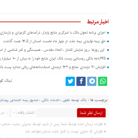
اخبار مرتبط
اجرای برنامه تحول بانک با تمرکز بر منابع پایدار، درآمدهای کارمزدی و بازساز
حق بیمه تولیدی بیمه ملت در چهار ماه نخست امسال از ۱۴.۵ همت گذشت
این روزها ، روز نمایش اقتدار ، اتحاد مقدس ، همبستگی و قدر شناسی از ا
۲۷۵باجه بانکی روستایی پست بانک ایران منابع خود را به بیش از ۱۰۰ میلیارد ریال افزایش دادند
افزایش ۷۰ درصدی منابع و ۱۳۲ درصدی ضمانت‌نامه‌های ریالی صادره پست بانک ایران در چهارماهه اول سال ۱۴۰۵
لینک کوت
برچسب ها :
بانک توسعه تعاون
،
خدمات بانکی
،
صندوق بیمه اجتماعی روستای
ارسال نظر شما
انتشار یافته : ۰
در 
نظرات ارسال شده توسط شما، پس از تایید توسط مدیران سایت منتشر خ
نظراتی که حاوی تهمت یا افترا باشد منتشر نخواهد شد.