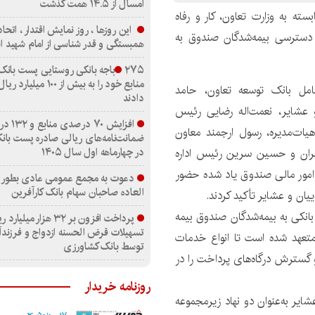
امسال از ۱۴.۵ همت گذشت
سته به وزارت تعاون، کار و رفاه
این روزها ، روز نمایش اقتدار ، اتح
 دسترسی بیمه‌شدگان صندوق به
همبستگی و قدر شناسی از امام شهید 
۲۷۵باجه بانکی روستایی پست بانک
منابع خود را به بیش از ۱۰۰ م
امل بانک توسعه تعاون، حامد
دادند
 عشایر، نعمت‌اله رضایی رئیس
افزایش ۷۰ در
یات‌مدیره، رسول ارجمند معاون
ضمانت‌نامه‌های ریالی صادره پست بانک
در چهارماهه اول سال ۱۴۰۵
 تهران و حسین سرین رئیس اداره
ر امور مالی صندوق یاد شده حضور
دعوت به مجمع عمومی عادی بطور 
العاده صاحبان سهام بانک کارآفرین
یان و عشایر تأکید کردند.
بانکی به بیمه‌شدگان صندوق بیمه
پرداخت افزون بر ۳۲ هزار میلیار
تسهیلات قرض الحسنه ازدواج و فرزند
متعهد شده است تا انواع خدمات
توسط بانک کشاورزی
گسترش درگاه‌های پرداخت را در
روزنامه خریدار
یر به‌عنوان دو نهاد زیرمجموعه