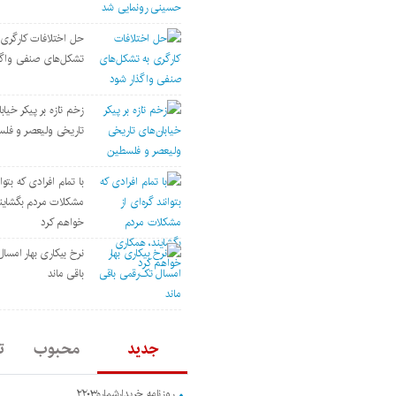
حل اختلافات کارگری 
تشکل‌های صنفی واگذ
زخم تازه بر پیکر خیاب
تاریخی ولیعصر و فل
با تمام افرادی که بتوان
مشکلات مردم بگشاین
خواهم کرد
نرخ بیکاری بهار امسا
باقی ماند
جدید
محبوب
ت
روزنامه خریدارشماره۲۲۰۳