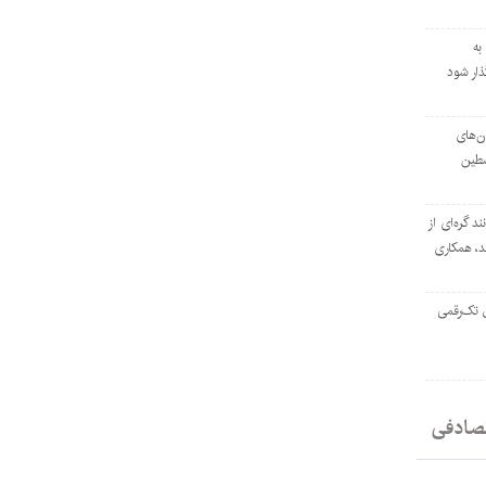
به
ار شود
ان‌های
سطین
ند گره‌ای از
د، همکاری
ل تک‌رقمی
صادفی