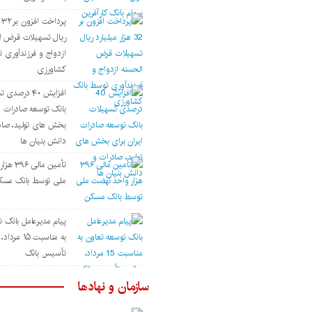
پر
ریال تسهیلات قرض ا
ازدواج و فرزندآوری 
کشاورزی
افزایش ۴۰ درصد
بانک توسعه صادرات ای
بخش های تولید، صاد
دانش بنیان ها
تأمین مال
ملی توسط بانک مسک
پیام مدیرعامل بانک ت
به مناسبت ۱۵ م
تأسیس بانک
سازمان و نهادها