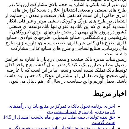
اين مدير ارشد بانكي با اشاره به حجم بالای مشارکت این بانک در
طرح های صنعتی و معدنی اشتغالزا اعلام داشت: گزارش های
آماری حاکی از آن است که نقش بانک صنعت و معدن در حمایت از
اشتغال در طرح های بزرگ و کوچک، نقشی موثر و غیر قابل انکار
است به گونه ای که اين بانك به عنوان تنها بانك توسعه اي صنعتی
کشور در پروژه هاي مهمي در بخش طرحهاي انرژي (نيروگاهي)،
پتروشيمي و پالايشگاهي، صنایع شیمیایی، طرحهاي فولادی، صنایع
فلزی، طرح هاي کانی غیر فلزی، صنعت سیمان، داروسازی، طرح
هاي زیربنایی، صنایع نساجی و طرح هاي صنایع غذایی مشارکت
داشته است.
رییس هیات مدیره بانک صنعت و معدن در پایان با اشاره به افزایش
وصول مطالبات این بانک تاکید کرد: در سال گذشته هیچ واحد فعال
توسط بانک تملیک نشده است و سعی ما بر این است که با عارضه
یابی صحیح، نهایت تعامل را با مشتریان بدهکار که حسن نیت داشته
باشند، بعمل آوریم و این سیاست در سال آتی هم دنبال می شود.
اخبار مرتبط
اجرای برنامه تحول بانک با تمرکز بر منابع پایدار، درآمدهای
کارمزدی و بازسازی اعتماد مشتریان
حق بیمه تولیدی بیمه ملت در چهار ماه نخست امسال از 14.5
همت گذشت
این روزها ، روز نمایش اقتدار ، اتحاد مقدس ، همبستگی و