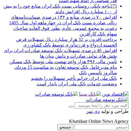
قدر شناسی از امام شهید است
275باجه بانکی روستایی پست بانک ایران منابع خود را به بیش
از ۱۰۰ میلیارد ریال افزایش دادند
افزایش ۷۰ درصدی منابع و ۱۳۲ درصدی ضمانت‌نامه‌های
ریالی صادره پست بانک ایران در چهارماهه اول سال 1405
دعوت به مجمع عمومی عادی بطور فوق العاده صاحبان
سهام بانک کارآفرین
پرداخت افزون بر 32 هزار میلیارد ریال تسهیلات قرض
الحسنه ازدواج و فرزندآوری توسط بانک کشاورزی
افزایش 40 درصدی تسهیلات بانک توسعه صادرات ایران برای
بخش های تولید، صادرات و دانش بنیان ها
تأمین مالی ۳۹۶ هزار واحد نهضت ملی توسط بانک مسکن
پیام مدیرعامل بانک توسعه تعاون به مناسبت 15 مرداد،
سالروز تأسیس بانک
بانک ملی ایران جرایم تأخیر تسهیلات را بخشید
وضعیت خدمات بانک ملی ایران پایدار است
طراحی و تولید
دی تمز
Kharidaar Online News Agency
جستجو