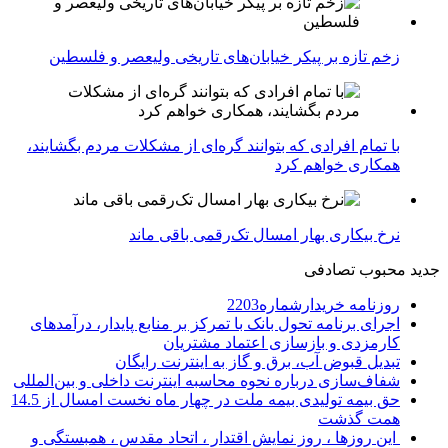
زخم تازه بر پیکر خیابان‌های تاریخی ولیعصر و فلسطین
با تمام افرادی که بتوانند گره‌ای از مشکلات مردم بگشایند،
همکاری خواهم کرد
نرخ بیکاری بهار امسال تک‌رقمی باقی ماند
جدید
محبوب
تصادفی
روزنامه خریدارشماره2203
اجرای برنامه تحول بانک با تمرکز بر منابع پایدار، درآمدهای
کارمزدی و بازسازی اعتماد مشتریان
تبدیل قبوض آب، برق و گاز به اینترنت رایگان
شفاف‌سازی درباره نحوه محاسبه اینترنت داخلی و بین‌المللی
حق بیمه تولیدی بیمه ملت در چهار ماه نخست امسال از 14.5
همت گذشت
این روزها ، روز نمایش اقتدار ، اتحاد مقدس ، همبستگی و