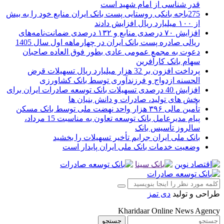
قدر شناسی از امام شهید است
275باجه بانکی روستایی پست بانک ایران منابع خود را به بیش
از ۱۰۰ میلیارد ریال افزایش دادند
افزایش ۷۰ درصدی منابع و ۱۳۲ درصدی ضمانت‌نامه‌های
ریالی صادره پست بانک ایران در چهارماهه اول سال 1405
دعوت به مجمع عمومی عادی بطور فوق العاده صاحبان
سهام بانک کارآفرین
پرداخت افزون بر 32 هزار میلیارد ریال تسهیلات قرض
الحسنه ازدواج و فرزندآوری توسط بانک کشاورزی
افزایش 40 درصدی تسهیلات بانک توسعه صادرات ایران برای
بخش های تولید، صادرات و دانش بنیان ها
تأمین مالی ۳۹۶ هزار واحد نهضت ملی توسط بانک مسکن
پیام مدیرعامل بانک توسعه تعاون به مناسبت 15 مرداد،
سالروز تأسیس بانک
بانک ملی ایران جرایم تأخیر تسهیلات را بخشید
وضعیت خدمات بانک ملی ایران پایدار است
طراحی و تولید
دی تمز
Kharidaar Online News Agency
جستجو