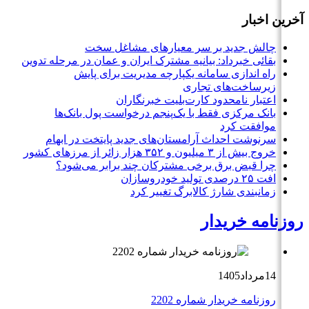
آخرین اخبار
چالش جدید بر سر معیارهای مشاغل سخت
بقائی خبرداد: بیانیه مشترک ایران و عمان در مرحله تدوین
راه اندازی سامانه یکپارچه مدیریت برای پایش
زیرساخت‌های تجاری
اعتبار نامحدود کارت‌بلیت خبرنگاران
بانک مرکزی فقط با یک‌‎پنجم درخواست پول بانک‌ها
موافقت کرد
سرنوشت احداث آرامستان‌های جدید پایتخت در ابهام
خروج بیش از ۳ میلیون و ۳۵۲ هزار زائر از مرزهای کشور
چرا قبض برق برخی مشترکان چند برابر می‌شود؟
افت ۲۵ درصدی تولید خودروسازان
زمانبندی شارژ کالابرگ تغییر کرد
روزنامه خریدار
14مرداد1405
روزنامه خریدار شماره 2202