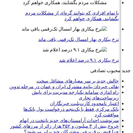
با تمام افرادی که بتوانند گره‌ای از مشکلات مردم
بگشایند، همکاری خواهم کرد
نرخ بیکاری بهار امسال تک‌رقمی باقی ماند
نرخ بیکاری ۹.۱ درصد اعلام شد
جدید
محبوب
تصادفی
چالش جدید بر سر معیارهای مشاغل سخت
بقائی خبرداد: بیانیه مشترک ایران و عمان در مرحله تدوین
راه اندازی سامانه یکپارچه مدیریت برای پایش
زیرساخت‌های تجاری
اعتبار نامحدود کارت‌بلیت خبرنگاران
بانک مرکزی فقط با یک‌‎پنجم درخواست پول بانک‌ها
موافقت کرد
سرنوشت احداث آرامستان‌های جدید پایتخت در ابهام
خروج بیش از ۳ میلیون و ۳۵۲ هزار زائر از مرزهای کشور
چرا قبض برق برخی مشترکان چند برابر می‌شود؟