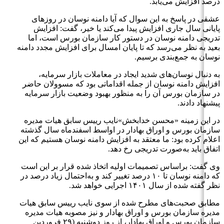
درصد افزایش می‌یابد.
عشقی در پاسخ به این سوال که آیا دامنه نوسان در روزهای
پایانی سال جاری افزایش پیدا می‌کند یا خیر، گفت: افزایش
تدریجی دامنه نوسان در دستور کار سازمان بورس است، اما
بعید به نظر می‌رسد که تا پایان امسال برای افزایش مجدد دامنه
نوسان به جمع‌بندی برسیم.
به دنبال نوسان‌های شدید ایجاد در معاملات بازار سرمایه،
افزایش دامنه نوسان از جمله اقداماتی بود که مسوولان حاضر
در سازمان بورس آن را به منظور بهبود وضعیت بازار سرمایه
پیشنهاد دادند.
در این زمینه «محسن خدابخش»نایب رییس سابق هیات مدیره
سازمان بورس و اوراق بهادار در اواسط اسفندماه سال گذشته
اعلام کرده بود: ما معتقد به افزایش دامنه نوسان هستیم که این
اتفاق باید به‌صورت تدریجی رخ دهد.
وی گفت: براساس تصمیمات اولیه اتخاذ شده قرار بر این است
که دامنه نوسان تا ۱۰ درصد تغییر کند و به‌احتمال زیاد درصد در
نظر گفته شده از سال ١۴٠١ اجرایی خواهد شد.
مطابق صحبت‌های مطرح شده از سوی نایب رییس سابق هیات
مدیره سازمان بورس و اوراق بهادار و نیز مصوبه هیات مدیره
سازمان بورس و اوراق بهادار، از روز دوشنبه (۲۹ فروردین