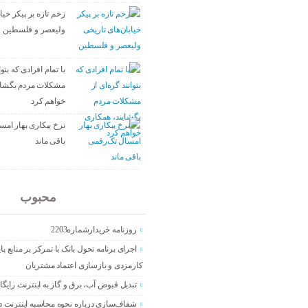
زخم تازه بر پیکر خیا
ولیعصر و فلسطین
با تمام افرادی که بتوا
مشکلات مردم بگشای
خواهم کرد
نرخ بیکاری بهار ام
باقی ماند
جدید
محبوب
روزنامه خریدارشماره2203
اجرای برنامه تحول بانک با تمرکز بر منابع پا
کارمزدی و بازسازی اعتماد مشتریان
تبدیل قبوض آب، برق و گاز به اینترنت رایگا
شفاف‌سازی درباره نحوه محاسبه اینترنت د