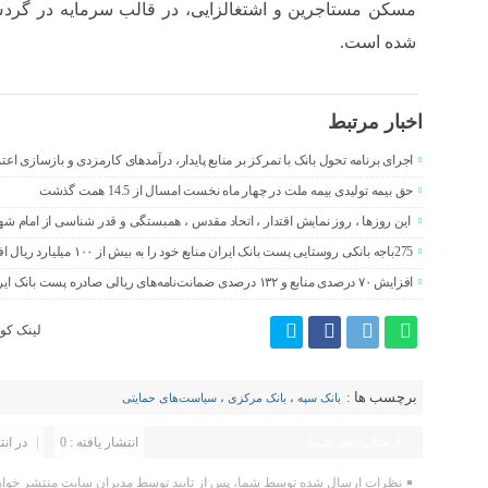
مسکن مستاجرین و اشتغالزایی، در قالب سرمایه در گردش
شده است.
اخبار مرتبط
اجرای برنامه تحول بانک با تمرکز بر منابع پایدار، درآمدهای کارمزدی و بازسازی اع
حق بیمه تولیدی بیمه ملت در چهار ماه نخست امسال از 14.5 همت گذشت
این روزها ، روز نمایش اقتدار ، اتحاد مقدس ، همبستگی و قدر شناسی از امام ش
275باجه بانکی روستایی پست بانک ایران منابع خود را به بیش از ۱۰۰ میلیارد ریال افزایش دادند
افزایش ۷۰ درصدی منابع و ۱۳۲ درصدی ضمانت‌نامه‌های ریالی صادره پست بانک ایران در چهارماهه اول سال 1405
لینک کوت
برچسب ها :
بانک سپه
،
بانک مرکزی
،
سیاست‌های حمایتی
ارسال نظر شما
انتشار یافته : 0
در انت
نظرات ارسال شده توسط شما، پس از تایید توسط مدیران سایت منتشر خواه