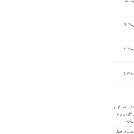
2
21
21
21
نک با تمرکز بر
ای کارمزدی و
ریان
 ملت در چهار