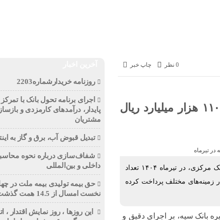
تجارت
انرژی
بانک و بیمه
بورس
سازمان و نهادها
آخرین اخبار
0 نظر
چاپ خبر
روزنامه خریدارشماره2203
اجرای برنامه تحول بانک با تمرکز ب
اعطای ۳۱ هزار فقره تسهیلات به ارزش ۱۱۰ هزار میلیارد ریال
پایدار، درآمدهای کارمزدی و بازساز
مشتریان
تبدیل قبوض آب، برق و گاز به اینت
شفاف‌سازی درباره نحوه محاسبه
داخلی و بین‌المللی
بانک سپه در ادامه تعهد به اجرای سیاست‌های حمایتی دولت و بانک مرکزی، در تیرماه ۱۴۰۴ تعداد
زش ۱۱۰ هزار میلیارد ریال در زمینه‌های مختلف پرداخت کرده
حق بیمه تولیدی بیمه ملت در چها
نخست امسال از 14.5 همت گذشت
این روزها ، روز نمایش اقتدار ، 
ه بانک سپه، بر اجرای دقیق و