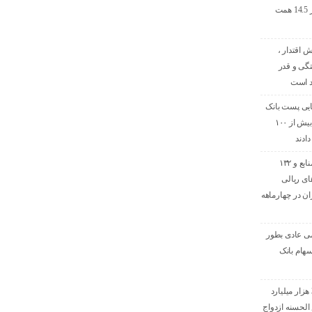
ماه نخست امسال از 14.5 همت
ش اقتدار ،
گی و قدر
د است
تایی پست بانک
ایران منابع خود را به بیش از ۱۰۰
ادند
افزایش ۷۰ درصدی منابع و ۱۳۲
ای ریالی
ن در چهارماهه
ی عادی بطور
هام بانک
پرداخت افزون بر 32 هزار میلیارد
لحسنه ازدواج