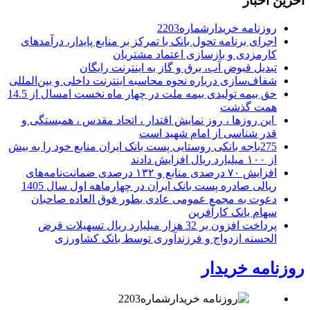
آخرین اخبار
روزنامه خریدارشماره2203
اجرای برنامه تحول بانک با تمرکز بر منابع پایدار، درآمدهای
کارمزدی و بازسازی اعتماد مشتریان
تبدیل قبوض آب، برق و گاز به اینترنت رایگان
شفاف‌سازی درباره نحوه محاسبه اینترنت داخلی و بین‌المللی
حق بیمه تولیدی بیمه ملت در چهار ماه نخست امسال از 14.5
همت گذشت
این روزها ، روز نمایش اقتدار ، اتحاد مقدس ، همبستگی و
قدر شناسی از امام شهید است
275باجه بانکی روستایی پست بانک ایران منابع خود را به بیش
از ۱۰۰ میلیارد ریال افزایش دادند
افزایش ۷۰ درصدی منابع و ۱۳۲ درصدی ضمانت‌نامه‌های
ریالی صادره پست بانک ایران در چهارماهه اول سال 1405
دعوت به مجمع عمومی عادی بطور فوق العاده صاحبان
سهام بانک کارآفرین
پرداخت افزون بر 32 هزار میلیارد ریال تسهیلات قرض
الحسنه ازدواج و فرزندآوری توسط بانک کشاورزی
روزنامه خریدار