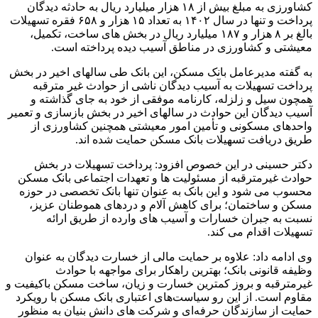
کشاورزی به مبلغ بیش از ۱۸ هزار میلیارد ریال به حادثه دیدگان
پرداخت و تنها در سال ۱۴۰۲ به تعداد ۱۵ هزار و ۶۵۸ فقره تسهیلات
بالغ بر ۸ هزار و ۱۸۷ میلیارد ریال در بخش های ساخت، تکمیل،
معیشتی و کشاورزی در مناطق آسیب دیده پرداخته است.
به گفته مدیرعامل بانک مسکن، این بانک طی سالهای اخیر در بخش
پرداخت تسهیلات به آسیب دیدگان ناشی از حوادث غیر مترقبه
همچون سیل و زلزله، کارنامه موفقی از خود به جای گذاشته و
آسیب دیدگان این حوادث در سالهای اخیر در بخش بازسازی و تعمیر
واحدهای مسکونی و تأمین امور معیشتی همچنین کشاورزی از
طریق دریافت تسهیلات بانک مسکن حمایت شده اند.
دکتر حسینی در این خصوص افزود: پرداخت تسهیلات‌ در بخش‌
حوادث غیرمترقبه از مسئولیت ها و تعهدات اجتماعی بانک مسکن
محسوب می شود و این بانک به عنوان تنها بانک تخصصی در حوزه
مسکن و ساختمان؛ برای کاهش آلام و دردهای هموطنان عزیز،
نسبت به جبران خسارات و آسیب های وارده از طریق ارائه
تسهیلات اقدام می کند.
وی ادامه داد: علاوه بر حمایت مالی از خسارت دیدگان به عنوان
وظیفه قانونی بانک؛ بهترین راهکار برای مواجهه با حوادث
غیرمترقبه و بروز کمترین خسارت و زیان، ساخت مسکن باکیفیت و
مقاوم است. از این رو سیاست‌های اعتباری بانک مسکن با رویکرد
حمایت از سازندگان حرفه‌ای و شرکت های دانش بنیان به منظور