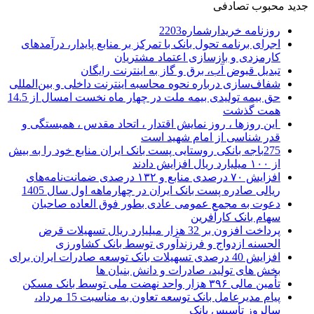
جدید
محبوب
تصادفی
روزنامه خریدارشماره2203
اجرای برنامه تحول بانک با تمرکز بر منابع پایدار، درآمدهای
کارمزدی و بازسازی اعتماد مشتریان
تبدیل قبوض آب، برق و گاز به اینترنت رایگان
شفاف‌سازی درباره نحوه محاسبه اینترنت داخلی و بین‌المللی
حق بیمه تولیدی بیمه ملت در چهار ماه نخست امسال از 14.5
همت گذشت
این روزها ، روز نمایش اقتدار ، اتحاد مقدس ، همبستگی و
قدر شناسی از امام شهید است
275باجه بانکی روستایی پست بانک ایران منابع خود را به بیش
از ۱۰۰ میلیارد ریال افزایش دادند
افزایش ۷۰ درصدی منابع و ۱۳۲ درصدی ضمانت‌نامه‌های
ریالی صادره پست بانک ایران در چهارماهه اول سال 1405
دعوت به مجمع عمومی عادی بطور فوق العاده صاحبان
سهام بانک کارآفرین
پرداخت افزون بر 32 هزار میلیارد ریال تسهیلات قرض
الحسنه ازدواج و فرزندآوری توسط بانک کشاورزی
افزایش 40 درصدی تسهیلات بانک توسعه صادرات ایران برای
بخش های تولید، صادرات و دانش بنیان ها
تأمین مالی ۳۹۶ هزار واحد نهضت ملی توسط بانک مسکن
پیام مدیرعامل بانک توسعه تعاون به مناسبت 15 مرداد،
سالروز تأسیس بانک