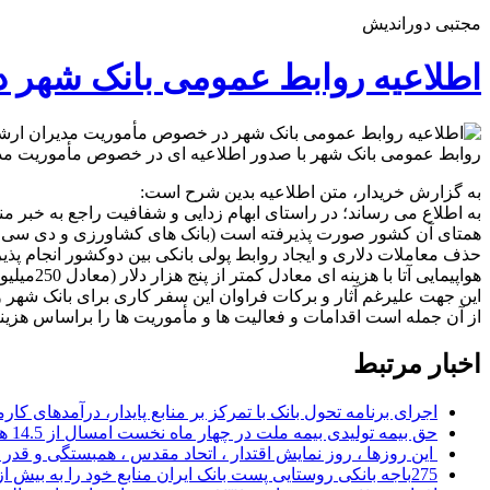
مجتبی دوراندیش
اطلاعیه روابط عمومی بانک شهر د
روابط عمومی بانک شهر با صدور اطلاعیه ای در خصوص مأموریت مدیران
به گزارش خریدار، متن اطلاعیه بدین شرح است:
به اطلاع می رساند؛ در راستای ابهام زدایی و شفافیت راجع به خبر
همتای آن کشور صورت پذیرفته است (بانک های کشاورزی و دی سی بانک 
حذف معاملات دلاری و ایجاد روابط پولی بانکی بین دوکشور انجام پذی
هواپیما
این جهت علیرغم آثار و برکات فراوان این سفر کاری برای بانک شهر و
از آن جمله است اقدامات و فعالیت ها و مأموریت ها را براساس هزینه
اخبار مرتبط
اجرای برنامه تحول بانک با تمرکز بر منابع پایدار، درآمدهای ک
حق بیمه تولیدی بیمه ملت در چهار ماه نخست امسال از 14.5 همت گذشت
این روزها ، روز نمایش اقتدار ، اتحاد مقدس ، همبستگی و قد
275باجه بانکی روستایی پست بانک ایران منابع خود را به بیش از ۱۰۰ میلیارد ریال افزایش دادند