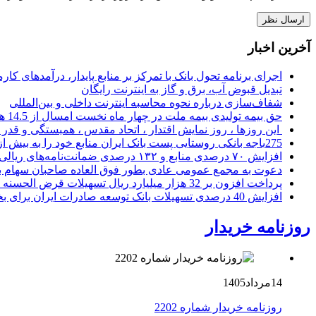
آخرین اخبار
اجرای برنامه تحول بانک با تمرکز بر منابع پایدار، درآمدهای ک
تبدیل قبوض آب، برق و گاز به اینترنت رایگان
شفاف‌سازی درباره نحوه محاسبه اینترنت داخلی و بین‌المللی
حق بیمه تولیدی بیمه ملت در چهار ماه نخست امسال از 14.5 همت گذشت
این روزها ، روز نمایش اقتدار ، اتحاد مقدس ، همبستگی و قد
275باجه بانکی روستایی پست بانک ایران منابع خود را به بیش از ۱۰۰ میلیارد ریال افزایش دادند
افزایش ۷۰ درصدی منابع و ۱۳۲ درصدی ضمانت‌نامه‌های ریالی صادره پست بانک ایران در چهارماهه اول سال 1405
دعوت به مجمع عمومی عادی بطور فوق العاده صاحبان سهام با
پرداخت افزون بر 32 هزار میلیارد ریال تسهیلات قرض الحسنه ازدواج و فرزندآوری توسط بانک کشاورزی
افزایش 40 درصدی تسهیلات بانک توسعه صادرات ایران برای بخش های تولید، صادرات و دانش بنیان ها
روزنامه خریدار
14مرداد1405
روزنامه خریدار شماره 2202