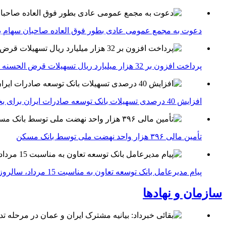
دعوت به مجمع عمومی عادی بطور فوق العاده صاحبان سهام با
پرداخت افزون بر 32 هزار میلیارد ریال تسهیلات قرض الحسنه ازدواج و فرزندآوری توسط بانک کشاورزی
افزایش 40 درصدی تسهیلات بانک توسعه صادرات ایران برای بخش های تولید، صادرات و دانش بنیان ها
تأمین مالی ۳۹۶ هزار واحد نهضت ملی توسط بانک مسکن
پیام مدیرعامل بانک توسعه تعاون به مناسبت 15 مرداد، سالروز تأسیس بانک
سازمان و نهادها