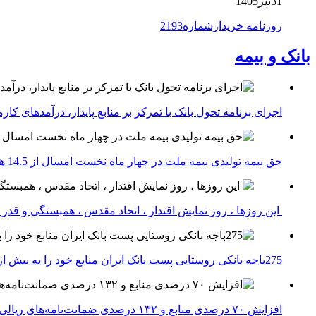
31تیر1405
روزنامه خریدارشماره2193
بانک و بیمه
اجرای برنامه تحول بانک با تمرکز بر منابع پایدار، درآمدهای ک
حق بیمه تولیدی بیمه ملت در چهار ماه نخست امسال از 14.5 همت گذشت
این روزها ، روز نمایش اقتدار ، اتحاد مقدس ، همبستگی و قد
275باجه بانکی روستایی پست بانک ایران منابع خود را به بیش از ۱۰۰ میلیارد ریال افزایش دادند
افزایش ۷۰ درصدی منابع و ۱۳۲ درصدی ضمانت‌نامه‌های ریالی صادره پست بانک ایران در چهارماهه اول سال 1405