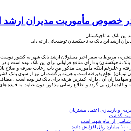
ر خصوص مأموریت مدیران ارشد این
 ارشد این بانک به تاجیکستان توضیحاتی ارائه داد.
 منتشره ، مربوط به سفر اخیر مسئولان ارشد بانک شهر به کشور دوس
تاجیکستان) و دارای منافع فراوانی برای این بانک بوده است و در ج
رفته و علیرغم اینکه مأموریت مذکور من باب رعایت صرفه و صلاح بانک
یی آتا با هزینه ای معادل کمتر از پنج هزار دلار (معادل 250میلیون تومان) انجام پذیرفته است و هزی
 سهامداران آن ، دارای کمترین هزینه برای بانک نیز بوده است ، مضاف 
 و فایده ارزیابی گردد و اطلاع رسانی مذکور بدون عنایت به فایده ها
ارمزدی و بازسازی اعتماد مشتریان
ر شناسی از امام شهید است