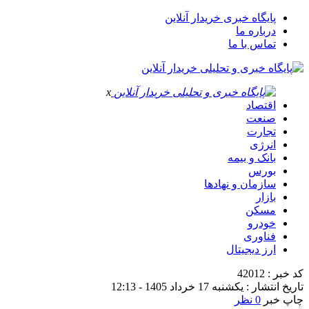
پایگاه خبری خریدار آنلاین
درباره ما
تماس با ما
x
اقتصاد
صنعت
تجارت
انرژی
بانک و بیمه
بورس
سازمان و نهادها
بازار
مسکن
خودرو
فناوری
ارز دیجیتال
کد خبر : 42012
تاریخ انتشار : یکشنبه 17 خرداد 1405 - 12:13
چاپ خبر
0 نظر