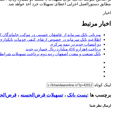
مطابق دستورالعمل اجرایی اعطای تسهیلات خرد اخذ خواهد شد.
اخبار
اخبار مرتبط
میزبانی بانک سرمایه از عاشقان حسینی در موکب جاماندگان ار
اطلاعیه بانک سرمایه در خصوص ارتقای کیفی خدمات بانکداری
دو انتصاب جدید در بیمه مركزی
پرداخت 4هزارو 416 میلیارد ریال خسارت جدید
بانک صنعت و معدن اصفهان رتبه دوم پرداخت تسهیلات شرایط
لینک کوتاه
برچسب ها :
پست بانک
،
تسهیلات قرض‌الحسنه
،
قرض‌الح
ارسال نظر شما