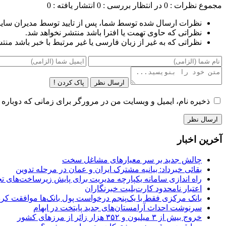
مجموع نظرات : 0
در انتظار بررسی : 0
انتشار یافته : 0
نظرات ارسال شده توسط شما، پس از تایید توسط مدیران سای
نظراتی که حاوی تهمت یا افترا باشد منتشر نخواهد شد.
نظراتی که به غیر از زبان فارسی یا غیر مرتبط با خبر باشد منت
ارسال نظر
پاک کردن !
ذخیره نام، ایمیل و وبسایت من در مرورگر برای زمانی که دوباره 
آخرین اخبار
چالش جدید بر سر معیارهای مشاغل سخت
بقائی خبرداد: بیانیه مشترک ایران و عمان در مرحله تدوین
راه اندازی سامانه یکپارچه مدیریت برای پایش زیرساخت‌های ت
اعتبار نامحدود کارت‌بلیت خبرنگاران
بانک مرکزی فقط با یک‌‎پنجم درخواست پول بانک‌ها موافقت کرد
سرنوشت احداث آرامستان‌های جدید پایتخت در ابهام
خروج بیش از ۳ میلیون و ۳۵۲ هزار زائر از مرزهای کشور