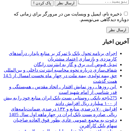
ارسال نظر
پاک کردن !
ذخیره نام، ایمیل و وبسایت من در مرورگر برای زمانی که
دوباره دیدگاهی می‌نویسم.
آخرین اخبار
اجرای برنامه تحول بانک با تمرکز بر منابع پایدار، درآمدهای
کارمزدی و بازسازی اعتماد مشتریان
تبدیل قبوض آب، برق و گاز به اینترنت رایگان
شفاف‌سازی درباره نحوه محاسبه اینترنت داخلی و بین‌المللی
حق بیمه تولیدی بیمه ملت در چهار ماه نخست امسال از 14.5
همت گذشت
این روزها ، روز نمایش اقتدار ، اتحاد مقدس ، همبستگی و
قدر شناسی از امام شهید است
275باجه بانکی روستایی پست بانک ایران منابع خود را به بیش
از ۱۰۰ میلیارد ریال افزایش دادند
افزایش ۷۰ درصدی منابع و ۱۳۲ درصدی ضمانت‌نامه‌های
ریالی صادره پست بانک ایران در چهارماهه اول سال 1405
دعوت به مجمع عمومی عادی بطور فوق العاده صاحبان
سهام بانک کارآفرین