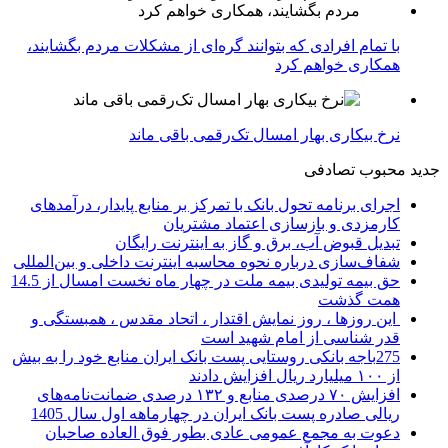
با تمام افرادی که بتوانند گره‌ای از مشکلات مردم بگشایند،
همکاری خواهم کرد
نرخ بیکاری بهار امسال تک‌رقمی باقی ماند
جدید
محبوب
تصادفی
اجرای برنامه تحول بانک با تمرکز بر منابع پایدار، درآمدهای
کارمزدی و بازسازی اعتماد مشتریان
تبدیل قبوض آب، برق و گاز به اینترنت رایگان
شفاف‌سازی درباره نحوه محاسبه اینترنت داخلی و بین‌المللی
حق بیمه تولیدی بیمه ملت در چهار ماه نخست امسال از 14.5
همت گذشت
این روزها ، روز نمایش اقتدار ، اتحاد مقدس ، همبستگی و
قدر شناسی از امام شهید است
275باجه بانکی روستایی پست بانک ایران منابع خود را به بیش
از ۱۰۰ میلیارد ریال افزایش دادند
افزایش ۷۰ درصدی منابع و ۱۳۲ درصدی ضمانت‌نامه‌های
ریالی صادره پست بانک ایران در چهارماهه اول سال 1405
دعوت به مجمع عمومی عادی بطور فوق العاده صاحبان