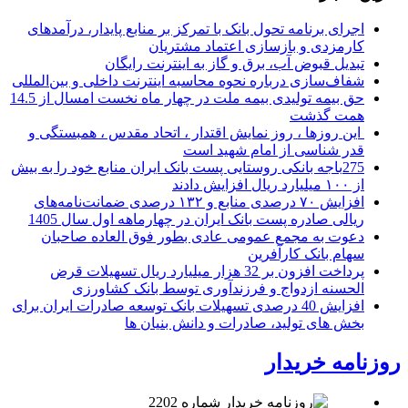
اجرای برنامه تحول بانک با تمرکز بر منابع پایدار، درآمدهای
کارمزدی و بازسازی اعتماد مشتریان
تبدیل قبوض آب، برق و گاز به اینترنت رایگان
شفاف‌سازی درباره نحوه محاسبه اینترنت داخلی و بین‌المللی
حق بیمه تولیدی بیمه ملت در چهار ماه نخست امسال از 14.5
همت گذشت
این روزها ، روز نمایش اقتدار ، اتحاد مقدس ، همبستگی و
قدر شناسی از امام شهید است
275باجه بانکی روستایی پست بانک ایران منابع خود را به بیش
از ۱۰۰ میلیارد ریال افزایش دادند
افزایش ۷۰ درصدی منابع و ۱۳۲ درصدی ضمانت‌نامه‌های
ریالی صادره پست بانک ایران در چهارماهه اول سال 1405
دعوت به مجمع عمومی عادی بطور فوق العاده صاحبان
سهام بانک کارآفرین
پرداخت افزون بر 32 هزار میلیارد ریال تسهیلات قرض
الحسنه ازدواج و فرزندآوری توسط بانک کشاورزی
افزایش 40 درصدی تسهیلات بانک توسعه صادرات ایران برای
بخش های تولید، صادرات و دانش بنیان ها
روزنامه خریدار