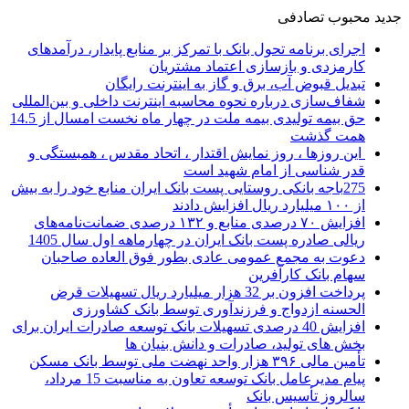
جدید
محبوب
تصادفی
اجرای برنامه تحول بانک با تمرکز بر منابع پایدار، درآمدهای
کارمزدی و بازسازی اعتماد مشتریان
تبدیل قبوض آب، برق و گاز به اینترنت رایگان
شفاف‌سازی درباره نحوه محاسبه اینترنت داخلی و بین‌المللی
حق بیمه تولیدی بیمه ملت در چهار ماه نخست امسال از 14.5
همت گذشت
این روزها ، روز نمایش اقتدار ، اتحاد مقدس ، همبستگی و
قدر شناسی از امام شهید است
275باجه بانکی روستایی پست بانک ایران منابع خود را به بیش
از ۱۰۰ میلیارد ریال افزایش دادند
افزایش ۷۰ درصدی منابع و ۱۳۲ درصدی ضمانت‌نامه‌های
ریالی صادره پست بانک ایران در چهارماهه اول سال 1405
دعوت به مجمع عمومی عادی بطور فوق العاده صاحبان
سهام بانک کارآفرین
پرداخت افزون بر 32 هزار میلیارد ریال تسهیلات قرض
الحسنه ازدواج و فرزندآوری توسط بانک کشاورزی
افزایش 40 درصدی تسهیلات بانک توسعه صادرات ایران برای
بخش های تولید، صادرات و دانش بنیان ها
تأمین مالی ۳۹۶ هزار واحد نهضت ملی توسط بانک مسکن
پیام مدیرعامل بانک توسعه تعاون به مناسبت 15 مرداد،
سالروز تأسیس بانک