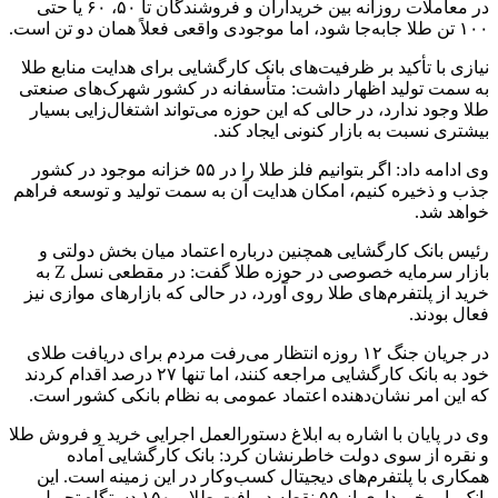
در معاملات روزانه بین خریداران و فروشندگان تا ۵۰، ۶۰ یا حتی
۱۰۰ تن طلا جابه‌جا شود، اما موجودی واقعی فعلاً همان دو تن است.
نیازی با تأکید بر ظرفیت‌های بانک کارگشایی برای هدایت منابع طلا
به سمت تولید اظهار داشت: متأسفانه در کشور شهرک‌های صنعتی
طلا وجود ندارد، در حالی که این حوزه می‌تواند اشتغال‌زایی بسیار
بیشتری نسبت به بازار کنونی ایجاد کند.
وی ادامه داد: اگر بتوانیم فلز طلا را در ۵۵ خزانه موجود در کشور
جذب و ذخیره کنیم، امکان هدایت آن به سمت تولید و توسعه فراهم
خواهد شد.
رئیس بانک کارگشایی همچنین درباره اعتماد میان بخش دولتی و
بازار سرمایه خصوصی در حوزه طلا گفت: در مقطعی نسل Z به
خرید از پلتفرم‌های طلا روی آورد، در حالی که بازارهای موازی نیز
فعال بودند.
در جریان جنگ ۱۲ روزه انتظار می‌رفت مردم برای دریافت طلای
خود به بانک کارگشایی مراجعه کنند، اما تنها ۲۷ درصد اقدام کردند
که این امر نشان‌دهنده اعتماد عمومی به نظام بانکی کشور است.
وی در پایان با اشاره به ابلاغ دستورالعمل اجرایی خرید و فروش طلا
و نقره از سوی دولت خاطرنشان کرد: بانک کارگشایی آماده
همکاری با پلتفرم‌های دیجیتال کسب‌وکار در این زمینه است. این
بانک با برخورداری از ۵۵ نقطه دریافت طلا و ۱۵۰ دستگاه تحویل