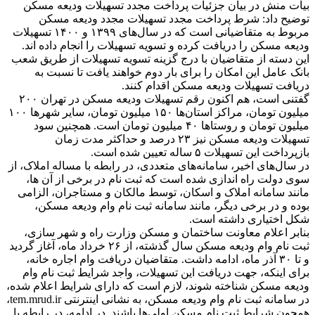
بیات منش در بیان جزئیات پرداخت مجدد تسهیلات ودیعه مسکن
توضیح داد: شرط پرداخت مجدد تسهیلات مجدد ودیعه مسکن
مربوط به متقاضیانی است که در سال‌های ۱۳۹۹ و ۱۴۰۰ تسهیلات
ودیعه مسکن را دریافت کرده و تسویه تسهیلات را انجام داده اند.
این دسته از متقاضیان با درج گزینه تسویه تسهیلات از طریق شعب
بانک عامل این امکان را برای بار دوم خواهند یافت تا نسبت به
دریافت تسهیلات ودیعه مسکن اقدام کنند.
گفتنی است، هم اکنون رقم تسهیلات ودیعه مسکن در تهران ۲۰۰
میلیون تومان، مراکز استان‌ها ۱۵۰ میلیون تومان، سایر شهر‌ها ۱۰۰
میلیون تومان و روستا‌ها ۴۰ میلیون تومان است. همچنین سود
تسهیلات ودیعه مسکن نیز ۲۳ درصد و حداکثر مدت زمان
بازپرداخت این تسهیلات ۵ ساله تعیین شده است.
در سال‌های اخیر، سامانه‌های متعددی، در رابطه با مساله املاک، از
سوی دولت راه اندازی شده است که ثبت نام در برخی از آن ها،
مانند سامانه املاک و اسکان، توسط مالکان و مستاجران، الزامی
بوده و در برخی دیگر، مانند سامانه ثبت نام وام ودیعه مسکن، ​
شکل اختیاری داشته است.
بنابر اعلام معاونت ساختمان و مسکن وزارت راه و شهر سازی،
ثبت نام وام ودیعه مسکن سال گذشته، از ۲۶ خرداد ماه، آغاز گردید
و تا ۳۰ آذر ماه، ادامه داشت. متقاضیان دریافت وام اجاره خانه،
برای اینکه، جهت دریافت این تسهیلات، واجد شرایط ثبت نام وام
ودیعه مسکن شناخته شوند، لازم است که دارای شرایط اعلام شده،
در سامانه ثبت نام وام ودیعه مسکن، به نشانی اینترنتی tem.mrud.ir،
همچون شرایط ثبت نام مسکن اولی‌ها باشند. در ادامه، در رابطه با