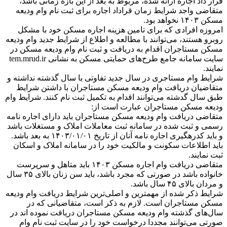
قرار داد اجاره ارائه شده، مربوط به بعد از این بازه زمانی باشد،
متقاضی واجد شرایط زمان قراداد اجاره برای ثبت نام وام ودیعه
مسکن ۱۴۰۳ نخواهد بود.
امروزه افرادی که برای تامین هزینه اجاره مسکن خود با مشکل
روبرو هستند، می‌توانند با مطالعه و اطلاع از شرایط جدید وام ودیعه
مسکن مستاجران اقدام به دریافت و ثبت نام وام ودیعه مسکن در
سایت سامانه جامع طرح‌های حمایتی مسکن به نشانی tem.mrud.ir
نمایند.
شرایط وام مستاجری در سال جدید تفاوتی با سال گذشته نداشته و
متقاضیان دریافت وام ودیعه مسکن مستاجران با داشتن شرایط
طبق سال گدشته می‌توانند اقدام به تکمیل ثبت نام کنند. شرایط وام
ودیعه مسکن مستاجران عبارت است از:
متقاضی دریافت وام ودیعه مسکن مستاجران باید دارای اجاره نامه
رسمی و ثبت شده در سامانه ثبت معاملات املاک و مستغلات باشد
و باید کدرهگیری اجاره نامه آنان از تاریخ ۱۴۰۳/۰۱/۰۱ به بعد باشد.
باید اطلاعات سکونت و مالکیت خود را در سامانه املاک و اسکان
ثبت نمایند.
متقاضی دریافت وام اجاره مسکن ۱۴۰۳ باید متاهل و سرپرست
خانواده باشد در صورتی که مجرد باشد، باید سن زنان بالای ۳۵ سال
و مردان بالای ۴۵ سال باشد.
شرایط ذکر شده از مهمترین و اصلی‌ترین شرایط دریافت وام ودیعه
مسکن مستاجران است. لازم به ذکر است، متقاضیانی که در
سال‌های گذشته وام ودیعه مسکن مستاجران دریافت نموده اند در
صورتی می‌توانند مجددا درخواست خود را در سایت ثبت نام وام