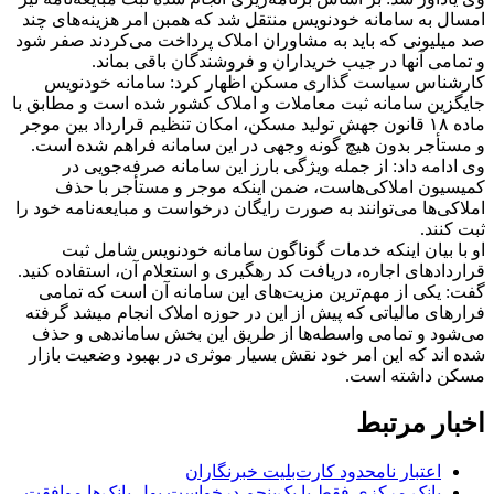
امسال به سامانه خودنویس منتقل شد که همبن امر هزینه‌های چند
صد میلیونی که باید به مشاوران املاک پرداخت می‌کردند صفر شود
و تمامی آنها در جیب خریداران و فروشندگان باقی بماند.
کارشناس سیاست گذاری مسکن اظهار کرد: سامانه خودنویس
جایگزین سامانه ثبت معاملات و املاک کشور شده است و مطابق با
ماده ۱۸ قانون جهش تولید مسکن، امکان تنظیم قرارداد بین موجر
و مستأجر بدون هیچ گونه وجهی در این سامانه فراهم شده است.
وی ادامه داد: از جمله ویژگی بارز این سامانه صرفه‌جویی در
کمیسیون املاکی‌هاست، ضمن اینکه موجر و مستأجر با حذف
املاکی‌ها می‌توانند به صورت رایگان درخواست و مبایعه‌نامه خود را
ثبت کنند.
او با بیان اینکه خدمات گوناگون سامانه خودنویس شامل ثبت
قرارداد‌های اجاره، دریافت کد رهگیری و استعلام آن، استفاده کنید.
گفت: یکی از مهم‌ترین مزیت‌های این سامانه آن است که تمامی
فرار‌های مالیاتی که پیش از این در حوزه املاک انجام میشد گرفته
می‌شود و تمامی واسطه‌ها از طریق این بخش ساماندهی و حذف
شده اند که این امر خود نقش بسیار موثری در بهبود وضعیت بازار
مسکن داشته است.
اخبار مرتبط
اعتبار نامحدود کارت‌بلیت خبرنگاران
بانک مرکزی فقط با یک‌‎پنجم درخواست پول بانک‌ها موافقت