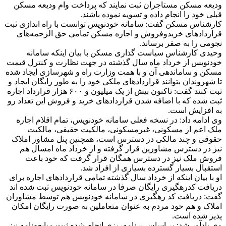
ودیعه مسکن مستاجران ثبت نمایند که پرداخت وام ودیعه مسکن
قبلی خود را انجام داده و تسویه نموده باشند.
کارشناس مسکن گفت: سامانه خودنویس توانست با راه اندازی ثبت
قرارداد‌های خریدوفروش و اجاره مسکن تمامی حق الزحمه‌های
نجومی را به صفر برساند.
وحیدی کارشناس سیاست گذاری مسکن با بیان اینکه سامانه
خودنویس از خرداد ماه سال گذشته در جهت نظارت و کنترل قیمت
مسکن و ساماندهی آن و با همت وزارت راه و شهرسازی ایجاد شده
تا شهروندان بتوانند قرارداد‌های ملکی خود را به طور رایگان ایجاد و
ثبت کنند گفت: تاکنون بیش از یک میلیون و ۶۰۰ هزار قرارداد اجاره
ثبت شده که با اضافه شدن قرارداد‌های خرید و فروش این تعداد رو
به افزایش است.
وی ادامه داد: در نسخه فعلی سامانه خودنویس، تمام اقلام اجاره
ملک اعم از مسکونی، غیرمسکونی، مالکیت حقیقی، مالکیت
حقوقی و چند مالکی در دسترس است، همچنین پنل مشاور املاک
نیز در دسترس مشاورین قرار گرفته و از خرداد ماه امسال هم
فروش ملک نیز در دسترس همگان قرار گرفت که خود باعث
استقبال بسیار گسترده بسیاری از افراد شد.
او با بیان اینکه از خرداد سال گذشته تمامی قرارداد‌های اجاره برای
دریافت کدرهگیری رایگان صرفا در سامانه خودنویس ثبت شده اند
گفت: دریافت کد رهگیری در سامانه خودنویس هم توسط مشاوران
املاک و هم خود مردم به عنوان متعاملین به صورت رایگان امکان
پذیر شده است.
وی یادآور شد: بر اساس برنامه‌ریزی انجام شده ثبت مبایعه‌نامه نیز