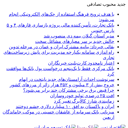
جدید
محبوب
تصادفی
با هدف ترویج فرهنگ استفاده از چک‌های الکترونیکی انجام
می‌شود:
بانک تجارت، تأمین‌کننده مالی پروژه بازسازی فازهای ۴ و ۵
پارس جنوبی
مدیر استان گیلان بیمه دی منصوب شد
چالش جدید بر سر معیارهای مشاغل سخت
بقائی خبرداد: بیانیه مشترک ایران و عمان در مرحله تدوین
راه اندازی سامانه یکپارچه مدیریت برای پایش زیرساخت‌های
تجاری
اعتبار نامحدود کارت‌بلیت خبرنگاران
بانک مرکزی فقط با یک‌‎پنجم درخواست پول بانک‌ها موافقت
کرد
سرنوشت احداث آرامستان‌های جدید پایتخت در ابهام
خروج بیش از ۳ میلیون و ۳۵۲ هزار زائر از مرزهای کشور
چرا قبض برق برخی مشترکان چند برابر می‌شود؟
افت ۲۵ درصدی تولید خودروسازان
زمانبندی شارژ کالابرگ تغییر کرد
ایران و پاکستان به افق ۱۰ میلیارد دلاری چشم دوختند
میزبانی بانک سرمایه از عاشقان حسینی در موکب جاماندگان
اربعین