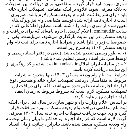
سازی، مورد تایید قرار گیرد و متقاضی، برای دریافت این تسهیلات،
به بانک معرفی شود، علاوه بر اینکه متقاضی تسهیلات اجاره خانه
باید دارای شرایط ثبت نام وام ودیعه مسکن​ لازم باشد، ضروری
است تا اجاره نامه ارائه شده توسط متقاضی وام نیز ویژگی‌های
تعیین شده از سوی دولت را داشته باشد. مطابق اطلاعاتی که در
سایت tem.mrud.ir، اعلام گردیده، اجاره نامه‌ای که برای دریافت وام
ودیعه مسکن، در این سایت بارگذاری می‌شود، می‌بایست، یکی از
خصوصیات زیر را دارا باشد و شرایط اجاره نامه برای ثبت نام وام
ودیعه مسکن ۱۴۰۳​ به شرح زیر است:
۱- به طور رسمی تنظیم شده باشد. (یعنی در دفتر اسناد رسمی و
توسط سردفتر اسناد رسمی تنظیم شده باشد.)
۲ – در سامانه ایران املاک iranamlaak.ir ثبت شده و کد رهگیری از
این سایت دریافت کرده باشد.
شرایط ثبت نام وام ودیعه مسکن ۱۴۰۳، تنها محدود به شرایط
مربوط به متقاضیان دریافت تسهیلات اجاره خانه و همچنین، نوع
قرارداد اجاره نامه تنظیم شده نمی‌باشد، بلکه برای دریافت این
تسهیلات مسکن، لازم است که شروط مربوط به زمان انعقاد
قراداد اجاره نیز رعایت گردد.
بر اساس اعلام وزارت راه و شهر سازی در سال قبل، برای اینکه
ثبت نام متقاضی دریافت وام ودیعه مسکن، مورد موافقت قرار
گیرد و وی جهت دریافت تسهیلات اجاره خانه سال ۱۴۰۳ معرفی
گردد، لازم است که قرارداد اجاره او، حداکثر تا پایان زمان ثبت نام
وام ودیعه مسکن، منعقد شده باشد. بنابراین، چنانچه زمان انعقاد