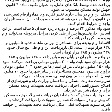
پرداخت‌شده توسط بانک‌های عامل، به عنوان تکلیف ماده ۴ قانون
جهش تولید مسکن محسوب می‌شود.
سقف این وام در سال جاری تغییر نکرده و با همان ارقام تعیین‌شده
در قانون، بانک‌ها موظف هستند نسبت به پرداخت آن به مستاجران
واجدان شرایط اقدام کنند.
سود وام مذکور ۲۳ درصد و دوره بازپرداخت آن ۵ ساله است. بر این
اساس اجاره‌نشین‌ها پس از طی کردن مراحل مربوطه می‌توانند وام
ودیعه مسکن را دریافت کنند.
اقساط وام ودیعه برای مستاجران تهرانی ماهانه حدود ۵ میلیون و
۶۳۸ هزار تومان است. کل بازپرداخت این وام طی پنج سال حدود
۳۳۸ میلیون و ۲۸۵ هزار تومان است.
در واقع مستاجران در پایان دوره بازپرداخت، ۱۳۸ میلیون و ۲۸۵
هزار تومان سود بابت وام ۲۰۰ میلیون تومانی پرداخت می‌کنند. سود
وام ۱۵۰ میلیون تومانی مراکز استان‌ها نیز حدود ۱۰۴ میلیون تومان
برآورد می‌شود. همچنین مستاجران در سایر شهر‌ها حدود ۷۰ میلیون
تومان بابت وام ۱۰۰ میلیون تومانی، سود پرداخت می‌کنند.
سرپرست معاونت مسکن و ساختمان وزارت راه و شهرسازی از
اصلاح دستورالعمل اجرایی دریافت مجدد تسهیلات ودیعه مسکن
برای واجدان شرایط خبر داد.
مسعود بیات منش گفت: متقاضیان دریافت تسهیلات ودیعه مسکن
که پیش‌تر و در سنوات گذشته این تسهیلات را دریافت کرده‌اند با
شرط تسویه تسهیلات قبلی امکان دریافت مجدد تسهیلات را خواهند
یافت.