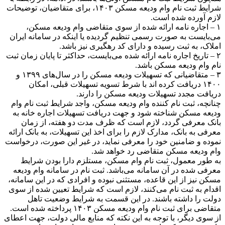
شرایط ثبت نام وام ودیعه مسکن ۱۴۰۳، برای متقاضیان، توضیحات
لازم آورده شده است.
۱ – اجاره نامه ارائه شده از سوی متقاضی وام ودیعه مسکن،
می‌بایست به صورت رسمی تنظیم گردیده یا اینکه در سامانه ایران
املاک، به ثبت رسیده و دارای کد رهگیری نیز باشد.
۲ – تاریخ اجاره نامه ارائه شده می‌بایست، حداکثر تا پایان زمان ثبت
نام وام ودیعه مسکن باشد.
۳ – متقاضیانی که تسهیلات ودیعه مسکن را در سال‌های ۱۳۹۹ و
۱۴۰۰ دریافت کرده اند با شرط تسویه تسهیلات قبلی، امکان
دریافت مجدد تسهیلات ودیعه مسکن را دارند.
چنانچه، ثبت نام کننده وام ودیعه مسکن، واجد شرایط ثبت نام وام
ودیعه مسکن​ شناخته شود و جهت دریافت تسهیلات اجاره خانه به
بانک معرفی گردد، لازم است که ظرف مدت دو هفته، از زمان
معرفی به بانک، مدارک لازم را برای اخذ این تسهیلات، به بانک ارائه
نموده و ضامنین خود را معرفی نماید، در غیر این صورت، درخواست
وام ودیعه مسکن متقاضی رد خواهد شد.
به طور معمول، ثبت نام وام مسکن، مستلزم دارا بودن شرایط
معرفی شده در آن سامانه می‌باشد. ثبت نام در سامانه وام ودیعه
مسکن نیز از این قاعده، مستثنی نبوده و افرادی که در این سامانه،
اقدام به ثبت نام می‌کنند، لازم است که شرایط تعیین شده از سوی
دولت را داشته باشند. در این قسمت به شرایط وضعیت تاهل
متقاضی برای ثبت نام وام ودیعه مسکن ۱۴۰۳ پرداخته شده است.
از سوی دیگر، با توجه به این نکته که منابع مالی دولت، جهت اعطای