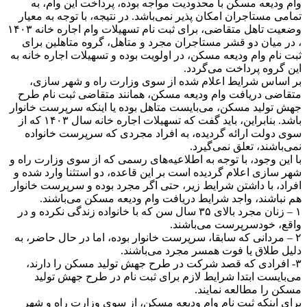
وام ودیعه مسکن با محدودیت مواجه بوده، پرداخت این وام، به
تمامی مستاجران امکان پذیر نمی‌باشد. در نتیجه، با توجه به معیار
، در میان دو قشر مستاجران مجرد و متاهل، گروه متاهلین برای
ثبت نام وام ودیعه مسکن، در اولویت بوده و تسهیلات اجاره خانه به
این گروه پرداخت می‌گردد.
بر اساس شرایط اعلام شده از سوی وزارت راه و شهر سازی،
متقاضی دریافت وام ودیعه مسکن، همانند متقاضی ثبت نام طرح
جهش تولید مسکن، می‌بایست متاهل بوده یا اینکه سرپرست خانوار
باشد. بنابراین، باید گفت که تسهیلات اجاره خانه سال ۱۴۰۳ که از
سوی دولت ارائه گردیده، به افراد مجردی که سرپرست خانواده
نمی‌باشند، تعلق نمی‌گیرد.
با این وجود، با توجه به اطلاعیه‌های رسمی که از سوی وزارت راه و
شهر سازی اعلام گردیده است بر این قاعده، دو استثنا وارد شده و
افراد، با داشتن شرایط زیر، حتی اگر مجرد بوده و سرپرست خانوار
هم نباشند، واجد شرایط دریافت وام ودیعه مسکن می‌باشند.
۱ – زنان مجرد بالای ۳۵ سال سن که با خانواده زندگی نکرده و در
واقع، خودسرپرست می‌باشند.
۲ – مردانی که سابقا، سرپرست خانوار بوده، اما در حال حاضر، به
دلیل طلاق یا فوت همسر مجرد می‌باشند.
۳- افرادی که قصد شرکت در طرح جهش تولید مسکن را دارند،
می‌بایست ابتدا شرایط لازم برای ثبت نام در طرح جهش تولید
مسکن را مطالعه نمایند.
برای اینکه ثبت نام وام ودیعه مسکن، از سوی وزارت راه و شهر