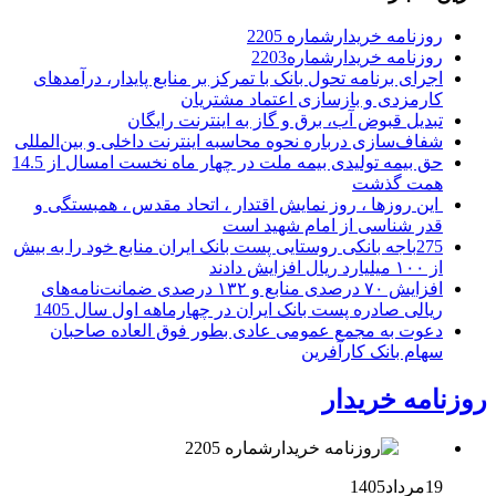
روزنامه خریدارشماره 2205
روزنامه خریدارشماره2203
اجرای برنامه تحول بانک با تمرکز بر منابع پایدار، درآمدهای
کارمزدی و بازسازی اعتماد مشتریان
تبدیل قبوض آب، برق و گاز به اینترنت رایگان
شفاف‌سازی درباره نحوه محاسبه اینترنت داخلی و بین‌المللی
حق بیمه تولیدی بیمه ملت در چهار ماه نخست امسال از 14.5
همت گذشت
این روزها ، روز نمایش اقتدار ، اتحاد مقدس ، همبستگی و
قدر شناسی از امام شهید است
275باجه بانکی روستایی پست بانک ایران منابع خود را به بیش
از ۱۰۰ میلیارد ریال افزایش دادند
افزایش ۷۰ درصدی منابع و ۱۳۲ درصدی ضمانت‌نامه‌های
ریالی صادره پست بانک ایران در چهارماهه اول سال 1405
دعوت به مجمع عمومی عادی بطور فوق العاده صاحبان
سهام بانک کارآفرین
روزنامه خریدار
19مرداد1405