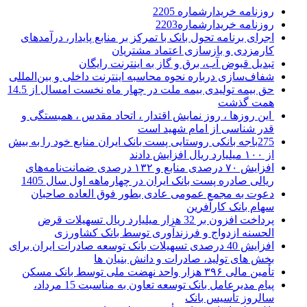
روزنامه خریدارشماره 2205
روزنامه خریدارشماره2203
اجرای برنامه تحول بانک با تمرکز بر منابع پایدار، درآمدهای
کارمزدی و بازسازی اعتماد مشتریان
تبدیل قبوض آب، برق و گاز به اینترنت رایگان
شفاف‌سازی درباره نحوه محاسبه اینترنت داخلی و بین‌المللی
حق بیمه تولیدی بیمه ملت در چهار ماه نخست امسال از 14.5
همت گذشت
این روزها ، روز نمایش اقتدار ، اتحاد مقدس ، همبستگی و
قدر شناسی از امام شهید است
275باجه بانکی روستایی پست بانک ایران منابع خود را به بیش
از ۱۰۰ میلیارد ریال افزایش دادند
افزایش ۷۰ درصدی منابع و ۱۳۲ درصدی ضمانت‌نامه‌های
ریالی صادره پست بانک ایران در چهارماهه اول سال 1405
دعوت به مجمع عمومی عادی بطور فوق العاده صاحبان
سهام بانک کارآفرین
پرداخت افزون بر 32 هزار میلیارد ریال تسهیلات قرض
الحسنه ازدواج و فرزندآوری توسط بانک کشاورزی
افزایش 40 درصدی تسهیلات بانک توسعه صادرات ایران برای
بخش های تولید، صادرات و دانش بنیان ها
تأمین مالی ۳۹۶ هزار واحد نهضت ملی توسط بانک مسکن
پیام مدیرعامل بانک توسعه تعاون به مناسبت 15 مرداد،
سالروز تأسیس بانک