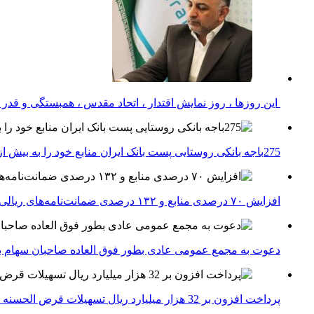
این روزها ، روز نمایش اقتدار ، اتحاد مقدس ، همبستگی و قد
275باجه بانکی روستایی پست بانک ایران منابع خود را به بیش از ۱۰۰ میلیارد ریال افزایش دادند
افزایش ۷۰ درصدی منابع و ۱۳۲ درصدی ضمانت‌نامه‌های ریالی صادره پست بانک ایران در چهارماهه اول سال 1405
دعوت به مجمع عمومی عادی بطور فوق العاده صاحبان سهام با
پرداخت افزون بر 32 هزار میلیارد ریال تسهیلات قرض الحسنه ازدواج و فرزندآوری توسط بانک کشاورزی