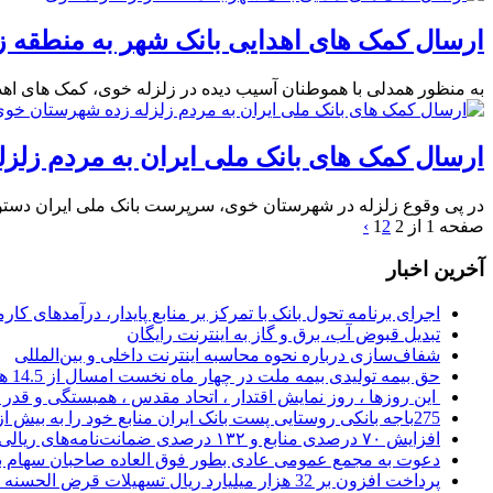
ارسال کمک های اهدایی بانک شهر به منطقه ز
به منظور همدلی با هموطنان آسیب دیده در زلزله خوی، کمک های اهدا
ارسال کمک های بانک ملی ایران به مردم زلز
در پی وقوع زلزله در شهرستان خوی، سرپرست بانک ملی ایران دستور 
صفحه 1 از 2
2
1
›
آخرین اخبار
اجرای برنامه تحول بانک با تمرکز بر منابع پایدار، درآمدهای ک
تبدیل قبوض آب، برق و گاز به اینترنت رایگان
شفاف‌سازی درباره نحوه محاسبه اینترنت داخلی و بین‌المللی
حق بیمه تولیدی بیمه ملت در چهار ماه نخست امسال از 14.5 همت گذشت
این روزها ، روز نمایش اقتدار ، اتحاد مقدس ، همبستگی و قد
275باجه بانکی روستایی پست بانک ایران منابع خود را به بیش از ۱۰۰ میلیارد ریال افزایش دادند
افزایش ۷۰ درصدی منابع و ۱۳۲ درصدی ضمانت‌نامه‌های ریالی صادره پست بانک ایران در چهارماهه اول سال 1405
دعوت به مجمع عمومی عادی بطور فوق العاده صاحبان سهام با
پرداخت افزون بر 32 هزار میلیارد ریال تسهیلات قرض الحسنه ازدواج و فرزندآوری توسط بانک کشاورزی