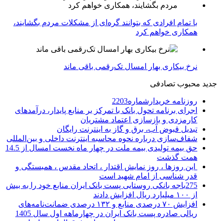
با تمام افرادی که بتوانند گره‌ای از مشکلات مردم بگشایند،
همکاری خواهم کرد
نرخ بیکاری بهار امسال تک‌رقمی باقی ماند
جدید
محبوب
تصادفی
روزنامه خریدارشماره2203
اجرای برنامه تحول بانک با تمرکز بر منابع پایدار، درآمدهای
کارمزدی و بازسازی اعتماد مشتریان
تبدیل قبوض آب، برق و گاز به اینترنت رایگان
شفاف‌سازی درباره نحوه محاسبه اینترنت داخلی و بین‌المللی
حق بیمه تولیدی بیمه ملت در چهار ماه نخست امسال از 14.5
همت گذشت
این روزها ، روز نمایش اقتدار ، اتحاد مقدس ، همبستگی و
قدر شناسی از امام شهید است
275باجه بانکی روستایی پست بانک ایران منابع خود را به بیش
از ۱۰۰ میلیارد ریال افزایش دادند
افزایش ۷۰ درصدی منابع و ۱۳۲ درصدی ضمانت‌نامه‌های
ریالی صادره پست بانک ایران در چهارماهه اول سال 1405