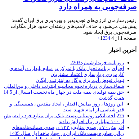
صرفه‌جویی به همراه دارد
رئیس سازمان انرژی‌های تجدیدپذیر و بهره‌وری برق ایران گفت:
پیش‌بینی می‌شود با حذف لامپ‌های رشته‌ای حدود هزار مگاوات
صرفه‌جویی برق ایجاد شود.
صفحه 1 از 4
4
3
2
1
›
آخرین اخبار
روزنامه خریدارشماره2203
اجرای برنامه تحول بانک با تمرکز بر منابع پایدار، درآمدهای
کارمزدی و بازسازی اعتماد مشتریان
تبدیل قبوض آب، برق و گاز به اینترنت رایگان
شفاف‌سازی درباره نحوه محاسبه اینترنت داخلی و بین‌المللی
حق بیمه تولیدی بیمه ملت در چهار ماه نخست امسال از 14.5
همت گذشت
این روزها ، روز نمایش اقتدار ، اتحاد مقدس ، همبستگی و
قدر شناسی از امام شهید است
275باجه بانکی روستایی پست بانک ایران منابع خود را به بیش
از ۱۰۰ میلیارد ریال افزایش دادند
افزایش ۷۰ درصدی منابع و ۱۳۲ درصدی ضمانت‌نامه‌های
ریالی صادره پست بانک ایران در چهارماهه اول سال 1405