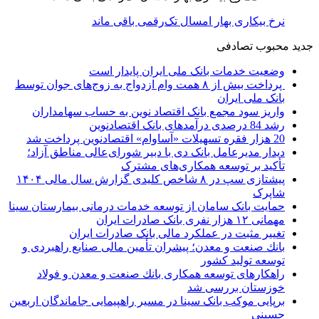
نرخ بیکاری بهار امسال تک‌رقمی باقی ماند
جدید
محبوب
تصادفی
وضعیت خدمات بانک ملی ایران پایدار است
پرداخت بیش از ۸ همت وام ازدواج به زوج‌های جوان توسط
بانک ملی ایران
واریز سود مجمع بانک اقتصاد نوین به حساب سهامداران
رشد 84 درصدی درآمدهای بانک اقتصادنوین
20 هزار فقره تسهیلات «آساوام» اقتصادنوین پرداخت شد
دیدار مدیرعامل بانک دی با دبیر شورای‌عالی مناطق آزاد؛
تأکید بر توسعه همکاری‌های مشترک
پیشتازی سپ در ۸ شاخص کلیدی گزارش سال مالی ۱۴۰۴
شاپرک
حمایت بانک سامان از توسعه خدمات درمانی بیمارستان سینا
مهمانی ۱۲ هزار نفری بانک صادرات ایران
تغییر مثبت در عملکرد مالی بانک صادرات ایران
بانك صنعت و معدن؛ پیشران تأمین مالی صنایع راهبردی و
توسعه تولید كشور
راهكارهای توسعه همكاری بانك صنعت و معدن و فولاد
خوزستان بررسی شد
برپایی موکب بانک سینا در مسیر راهپیمایی جاماندگان اربعین
حسینی