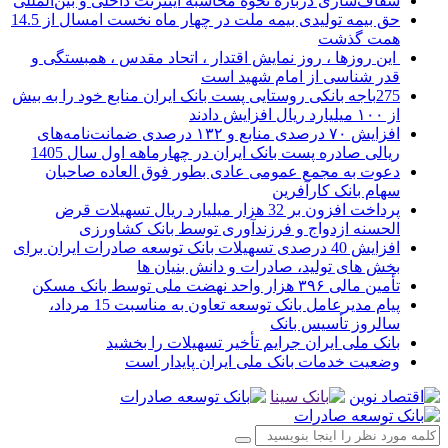
شفاف‌سازی درباره نحوه محاسبه اینترنت داخلی و بین‌المللی
حق بیمه تولیدی بیمه ملت در چهار ماه نخست امسال از 14.5
همت گذشت
این روزها ، روز نمایش اقتدار ، اتحاد مقدس ، همبستگی و
قدر شناسی از امام شهید است
275باجه بانکی روستایی پست بانک ایران منابع خود را به بیش
از ۱۰۰ میلیارد ریال افزایش دادند
افزایش ۷۰ درصدی منابع و ۱۳۲ درصدی ضمانت‌نامه‌های
ریالی صادره پست بانک ایران در چهارماهه اول سال 1405
دعوت به مجمع عمومی عادی بطور فوق العاده صاحبان
سهام بانک کارآفرین
پرداخت افزون بر 32 هزار میلیارد ریال تسهیلات قرض
الحسنه ازدواج و فرزندآوری توسط بانک کشاورزی
افزایش 40 درصدی تسهیلات بانک توسعه صادرات ایران برای
بخش های تولید، صادرات و دانش بنیان ها
تأمین مالی ۳۹۶ هزار واحد نهضت ملی توسط بانک مسکن
پیام مدیرعامل بانک توسعه تعاون به مناسبت 15 مرداد،
سالروز تأسیس بانک
بانک ملی ایران جرایم تأخیر تسهیلات را بخشید
وضعیت خدمات بانک ملی ایران پایدار است