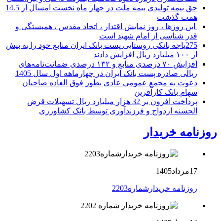
حق بیمه تولیدی بیمه ملت در چهار ماه نخست امسال از 14.5
همت گذشت
این روزها ، روز نمایش اقتدار ، اتحاد مقدس ، همبستگی و
قدر شناسی از امام شهید است
275باجه بانکی روستایی پست بانک ایران منابع خود را به بیش
از ۱۰۰ میلیارد ریال افزایش دادند
افزایش ۷۰ درصدی منابع و ۱۳۲ درصدی ضمانت‌نامه‌های
ریالی صادره پست بانک ایران در چهارماهه اول سال 1405
دعوت به مجمع عمومی عادی بطور فوق العاده صاحبان
سهام بانک کارآفرین
پرداخت افزون بر 32 هزار میلیارد ریال تسهیلات قرض
الحسنه ازدواج و فرزندآوری توسط بانک کشاورزی
روزنامه خریدار
17مرداد1405
روزنامه خریدارشماره2203