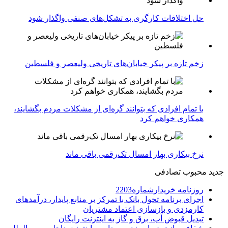
حل اختلافات کارگری به تشکل‌های صنفی واگذار شود
زخم تازه بر پیکر خیابان‌های تاریخی ولیعصر و فلسطین
با تمام افرادی که بتوانند گره‌ای از مشکلات مردم بگشایند،
همکاری خواهم کرد
نرخ بیکاری بهار امسال تک‌رقمی باقی ماند
جدید
محبوب
تصادفی
روزنامه خریدارشماره2203
اجرای برنامه تحول بانک با تمرکز بر منابع پایدار، درآمدهای
کارمزدی و بازسازی اعتماد مشتریان
تبدیل قبوض آب، برق و گاز به اینترنت رایگان