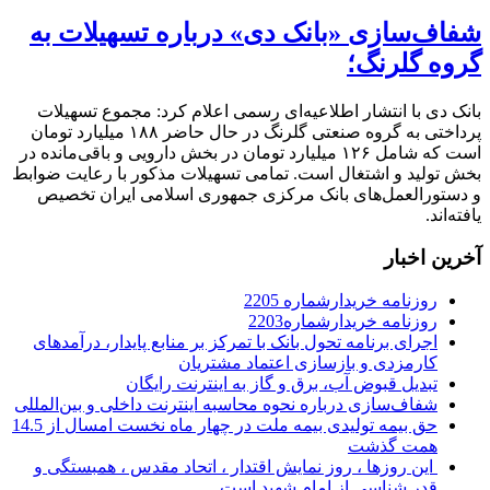
شفاف‌سازی «بانک دی» درباره تسهیلات به
گروه گلرنگ؛
بانک دی با انتشار اطلاعیه‌ای رسمی اعلام کرد: مجموع تسهیلات
پرداختی به گروه صنعتی گلرنگ در حال حاضر ۱۸۸ میلیارد تومان
است که شامل ۱۲۶ میلیارد تومان در بخش دارویی و باقی‌مانده در
بخش تولید و اشتغال است. تمامی تسهیلات مذکور با رعایت ضوابط
و دستورالعمل‌های بانک مرکزی جمهوری اسلامی ایران تخصیص
یافته‌اند.
آخرین اخبار
روزنامه خریدارشماره 2205
روزنامه خریدارشماره2203
اجرای برنامه تحول بانک با تمرکز بر منابع پایدار، درآمدهای
کارمزدی و بازسازی اعتماد مشتریان
تبدیل قبوض آب، برق و گاز به اینترنت رایگان
شفاف‌سازی درباره نحوه محاسبه اینترنت داخلی و بین‌المللی
حق بیمه تولیدی بیمه ملت در چهار ماه نخست امسال از 14.5
همت گذشت
این روزها ، روز نمایش اقتدار ، اتحاد مقدس ، همبستگی و
قدر شناسی از امام شهید است