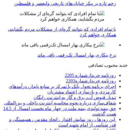
زخم تازه بر پیکر خیابان‌های تاریخی ولیعصر و فلسطین
با تمام افرادی که بتوانند گره‌ای از مشکلات مردم بگشایند،
همکاری خواهم کرد
نرخ بیکاری بهار امسال تک‌رقمی باقی ماند
جدید
محبوب
تصادفی
روزنامه خریدارشماره 2205
روزنامه خریدارشماره2203
اجرای برنامه تحول بانک با تمرکز بر منابع پایدار، درآمدهای
کارمزدی و بازسازی اعتماد مشتریان
تبدیل قبوض آب، برق و گاز به اینترنت رایگان
شفاف‌سازی درباره نحوه محاسبه اینترنت داخلی و بین‌المللی
حق بیمه تولیدی بیمه ملت در چهار ماه نخست امسال از 14.5
همت گذشت
این روزها ، روز نمایش اقتدار ، اتحاد مقدس ، همبستگی و
قدر شناسی از امام شهید است