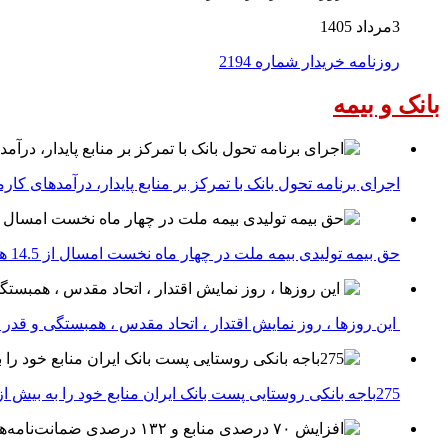
3مرداد 1405
روزنامه خریدار شماره 2194
بانک و بیمه
اجرای برنامه تحول بانک با تمرکز بر منابع پایدار، درآمدهای ک
حق بیمه تولیدی بیمه ملت در چهار ماه نخست امسال از 14.5 همت گذشت
این روزها ، روز نمایش اقتدار ، اتحاد مقدس ، همبستگی و قد
275باجه بانکی روستایی پست بانک ایران منابع خود را به بیش از ۱۰۰ میلیارد ریال افزایش دادند