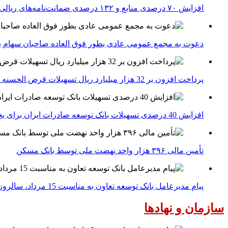
افزایش ۷۰ درصدی منابع و ۱۳۲ درصدی ضمانت‌نامه‌های ریالی صادره پست بانک ایران در چهارماهه اول سال 1405
دعوت به مجمع عمومی عادی بطور فوق العاده صاحبان سهام با
پرداخت افزون بر 32 هزار میلیارد ریال تسهیلات قرض الحسنه ازدواج و فرزندآوری توسط بانک کشاورزی
افزایش 40 درصدی تسهیلات بانک توسعه صادرات ایران برای بخش های تولید، صادرات و دانش بنیان ها
تأمین مالی ۳۹۶ هزار واحد نهضت ملی توسط بانک مسکن
پیام مدیرعامل بانک توسعه تعاون به مناسبت 15 مرداد، سالروز تأسیس بانک
سازمان و نهادها