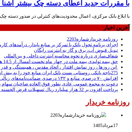
با مقررات جدید اعطای دسته چک بیشتر آشنا 
با ابلاغ بانک مرکزی، اعمال محدودیت‌های کنترلی در صدور دسته چک‌
آخرین اخبار
روزنامه خریدارشماره2203
اجرای برنامه تحول بانک با تمرکز بر منابع پایدار، درآمدهای ک
تبدیل قبوض آب، برق و گاز به اینترنت رایگان
شفاف‌سازی درباره نحوه محاسبه اینترنت داخلی و بین‌المللی
حق بیمه تولیدی بیمه ملت در چهار ماه نخست امسال از 14.5 همت گذشت
این روزها ، روز نمایش اقتدار ، اتحاد مقدس ، همبستگی و قد
275باجه بانکی روستایی پست بانک ایران منابع خود را به بیش از ۱۰۰ میلیارد ریال افزایش دادند
افزایش ۷۰ درصدی منابع و ۱۳۲ درصدی ضمانت‌نامه‌های ریالی صادره پست بانک ایران در چهارماهه اول سال 1405
دعوت به مجمع عمومی عادی بطور فوق العاده صاحبان سهام با
پرداخت افزون بر 32 هزار میلیارد ریال تسهیلات قرض الحسنه ازدواج و فرزندآوری توسط بانک کشاورزی
روزنامه خریدار
17مرداد1405