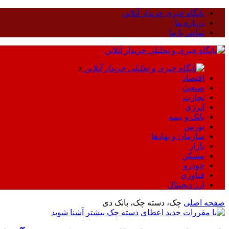
پایگاه خبری خریدار آنلاین
درباره ما
تماس با ما
x
اقتصاد
صنعت
تجارت
انرژی
بانک و بیمه
بورس
سازمان و نهادها
بازار
مسکن
خودرو
فناوری
ارز دیجیتال
صفحه اصلی
چک، دسته چک، بانک دی