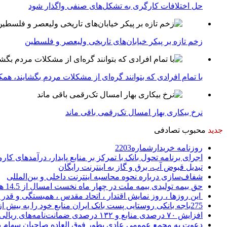
حل اختلافات کارگری به تشکل‌های صنفی واگذار شود
زخم تازه بر پیکر خیابان‌های تاریخی ولیعصر و فلسطین
با تمام افرادی که بتوانند گره‌ای از مشکلات مردم بگشایند، هم
نرخ بیکاری بهار امسال تک‌رقمی باقی ماند
جدید
محبوب
تصادفی
روزنامه خریدارشماره2203
اجرای برنامه تحول بانک با تمرکز بر منابع پایدار، درآمدهای ک
تبدیل قبوض آب، برق و گاز به اینترنت رایگان
شفاف‌سازی درباره نحوه محاسبه اینترنت داخلی و بین‌المللی
حق بیمه تولیدی بیمه ملت در چهار ماه نخست امسال از 14.5 همت گذشت
این روزها ، روز نمایش اقتدار ، اتحاد مقدس ، همبستگی و قد
275باجه بانکی روستایی پست بانک ایران منابع خود را به بیش از ۱۰۰ میلیارد ریال افزایش دادند
افزایش ۷۰ درصدی منابع و ۱۳۲ درصدی ضمانت‌نامه‌های ریالی صادره پست بانک ایران در چهارماهه اول سال 1405
دعوت به مجمع عمومی عادی بطور فوق العاده صاحبان سهام با