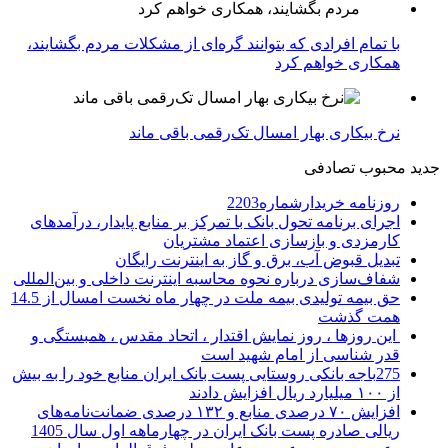
با تمام افرادی که بتوانند گره‌ای از مشکلات مردم بگشایند،
همکاری خواهم کرد
نرخ بیکاری بهار امسال تک‌رقمی باقی ماند
جدید
محبوب
تصادفی
روزنامه خریدارشماره2203
اجرای برنامه تحول بانک با تمرکز بر منابع پایدار، درآمدهای
کارمزدی و بازسازی اعتماد مشتریان
تبدیل قبوض آب، برق و گاز به اینترنت رایگان
شفاف‌سازی درباره نحوه محاسبه اینترنت داخلی و بین‌المللی
حق بیمه تولیدی بیمه ملت در چهار ماه نخست امسال از 14.5
همت گذشت
این روزها ، روز نمایش اقتدار ، اتحاد مقدس ، همبستگی و
قدر شناسی از امام شهید است
275باجه بانکی روستایی پست بانک ایران منابع خود را به بیش
از ۱۰۰ میلیارد ریال افزایش دادند
افزایش ۷۰ درصدی منابع و ۱۳۲ درصدی ضمانت‌نامه‌های
ریالی صادره پست بانک ایران در چهارماهه اول سال 1405