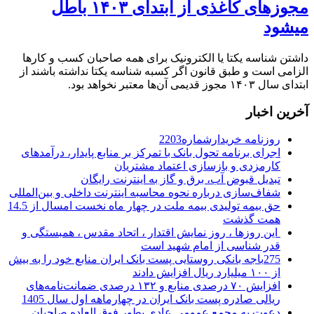
مجوزهای کاغذی از ابتدای ۱۴۰۳ باطل
میشود
داشتن شناسه یکتا یا الکترونیک برای همه صاحبان کسب و کارها
الزامی است و طبق قانون اگر کسبه شناسه یکتا نداشته باشند از
ابتدای سال ۱۴۰۳ مجوز قدیمی آن‌ها معتبر نخواهد بود.
آخرین اخبار
روزنامه خریدارشماره2203
اجرای برنامه تحول بانک با تمرکز بر منابع پایدار، درآمدهای
کارمزدی و بازسازی اعتماد مشتریان
تبدیل قبوض آب، برق و گاز به اینترنت رایگان
شفاف‌سازی درباره نحوه محاسبه اینترنت داخلی و بین‌المللی
حق بیمه تولیدی بیمه ملت در چهار ماه نخست امسال از 14.5
همت گذشت
این روزها ، روز نمایش اقتدار ، اتحاد مقدس ، همبستگی و
قدر شناسی از امام شهید است
275باجه بانکی روستایی پست بانک ایران منابع خود را به بیش
از ۱۰۰ میلیارد ریال افزایش دادند
افزایش ۷۰ درصدی منابع و ۱۳۲ درصدی ضمانت‌نامه‌های
ریالی صادره پست بانک ایران در چهارماهه اول سال 1405
دعوت به مجمع عمومی عادی بطور فوق العاده صاحبان