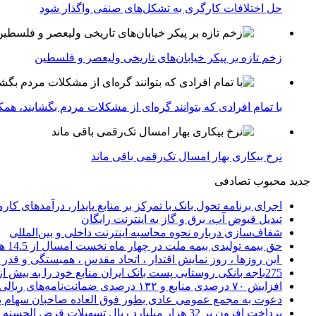
حل اختلافات کارگری به تشکل‌های صنفی واگذار شود
زخم تازه بر پیکر خیابان‌های تاریخی ولیعصر و فلسطین
با تمام افرادی که بتوانند گره‌ای از مشکلات مردم بگشایند، هم
نرخ بیکاری بهار امسال تک‌رقمی باقی ماند
جدید
محبوب
تصادفی
اجرای برنامه تحول بانک با تمرکز بر منابع پایدار، درآمدهای ک
تبدیل قبوض آب، برق و گاز به اینترنت رایگان
شفاف‌سازی درباره نحوه محاسبه اینترنت داخلی و بین‌المللی
حق بیمه تولیدی بیمه ملت در چهار ماه نخست امسال از 14.5 همت گذشت
این روزها ، روز نمایش اقتدار ، اتحاد مقدس ، همبستگی و قد
275باجه بانکی روستایی پست بانک ایران منابع خود را به بیش از ۱۰۰ میلیارد ریال افزایش دادند
افزایش ۷۰ درصدی منابع و ۱۳۲ درصدی ضمانت‌نامه‌های ریالی صادره پست بانک ایران در چهارماهه اول سال 1405
دعوت به مجمع عمومی عادی بطور فوق العاده صاحبان سهام با
پرداخت افزون بر 32 هزار میلیارد ریال تسهیلات قرض الحسنه ازدواج و فرزندآوری توسط بانک کشاورزی