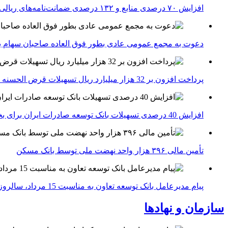
افزایش ۷۰ درصدی منابع و ۱۳۲ درصدی ضمانت‌نامه‌های ریالی صادره پست بانک ایران در چهارماهه اول سال 1405
دعوت به مجمع عمومی عادی بطور فوق العاده صاحبان سهام با
پرداخت افزون بر 32 هزار میلیارد ریال تسهیلات قرض الحسنه ازدواج و فرزندآوری توسط بانک کشاورزی
افزایش 40 درصدی تسهیلات بانک توسعه صادرات ایران برای بخش های تولید، صادرات و دانش بنیان ها
تأمین مالی ۳۹۶ هزار واحد نهضت ملی توسط بانک مسکن
پیام مدیرعامل بانک توسعه تعاون به مناسبت 15 مرداد، سالروز تأسیس بانک
سازمان و نهادها