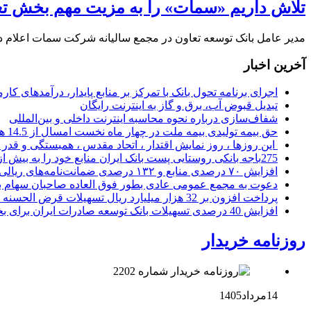
تلاش داریم «سمات» را به مزیت مهم بخش تعا
مدیر عامل بانک توسعه تعاون در مجمع سالیانه شرکت سمات اعلام د
آخرین اخبار
اجرای برنامه تحول بانک با تمرکز بر منابع پایدار، درآمدهای ک
تبدیل قبوض آب، برق و گاز به اینترنت رایگان
شفاف‌سازی درباره نحوه محاسبه اینترنت داخلی و بین‌المللی
حق بیمه تولیدی بیمه ملت در چهار ماه نخست امسال از 14.5 همت گذشت
این روزها ، روز نمایش اقتدار ، اتحاد مقدس ، همبستگی و قد
275باجه بانکی روستایی پست بانک ایران منابع خود را به بیش از ۱۰۰ میلیارد ریال افزایش دادند
افزایش ۷۰ درصدی منابع و ۱۳۲ درصدی ضمانت‌نامه‌های ریالی صادره پست بانک ایران در چهارماهه اول سال 1405
دعوت به مجمع عمومی عادی بطور فوق العاده صاحبان سهام با
پرداخت افزون بر 32 هزار میلیارد ریال تسهیلات قرض الحسنه ازدواج و فرزندآوری توسط بانک کشاورزی
افزایش 40 درصدی تسهیلات بانک توسعه صادرات ایران برای بخش های تولید، صادرات و دانش بنیان ها
روزنامه خریدار
14مرداد1405