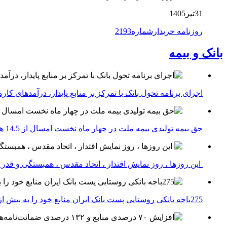
31تیر1405
روزنامه خریدارشماره2193
بانک و بیمه
اجرای برنامه تحول بانک با تمرکز بر منابع پایدار، درآمدهای ک
حق بیمه تولیدی بیمه ملت در چهار ماه نخست امسال از 14.5 همت گذشت
این روزها ، روز نمایش اقتدار ، اتحاد مقدس ، همبستگی و قد
275باجه بانکی روستایی پست بانک ایران منابع خود را به بیش از ۱۰۰ میلیارد ریال افزایش دادند