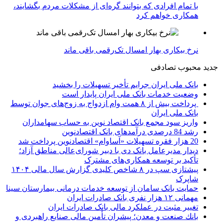
با تمام افرادی که بتوانند گره‌ای از مشکلات مردم بگشایند،
همکاری خواهم کرد
نرخ بیکاری بهار امسال تک‌رقمی باقی ماند
جدید
محبوب
تصادفی
بانک ملی ایران جرایم تأخیر تسهیلات را بخشید
وضعیت خدمات بانک ملی ایران پایدار است
پرداخت بیش از ۸ همت وام ازدواج به زوج‌های جوان توسط
بانک ملی ایران
واریز سود مجمع بانک اقتصاد نوین به حساب سهامداران
رشد 84 درصدی درآمدهای بانک اقتصادنوین
20 هزار فقره تسهیلات «آساوام» اقتصادنوین پرداخت شد
دیدار مدیرعامل بانک دی با دبیر شورای‌عالی مناطق آزاد؛
تأکید بر توسعه همکاری‌های مشترک
پیشتازی سپ در ۸ شاخص کلیدی گزارش سال مالی ۱۴۰۴
شاپرک
حمایت بانک سامان از توسعه خدمات درمانی بیمارستان سینا
مهمانی ۱۲ هزار نفری بانک صادرات ایران
تغییر مثبت در عملکرد مالی بانک صادرات ایران
بانك صنعت و معدن؛ پیشران تأمین مالی صنایع راهبردی و