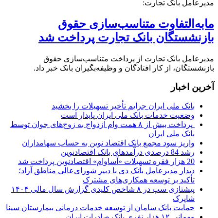
مدیرعامل بانک تجارت:
مابه‌التفاوت متناسب‌سازی حقوق
بازنشستگان بانک تجارت پرداخت شد
مدیرعامل بانک تجارت از پرداخت متناسب‌سازی حقوق
بازنشستگان، از کار افتادگان و وظیفه‌بگیران بانک خبر داد.
آخرین اخبار
بانک ملی ایران جرایم تأخیر تسهیلات را بخشید
وضعیت خدمات بانک ملی ایران پایدار است
پرداخت بیش از ۸ همت وام ازدواج به زوج‌های جوان توسط
بانک ملی ایران
واریز سود مجمع بانک اقتصاد نوین به حساب سهامداران
رشد 84 درصدی درآمدهای بانک اقتصادنوین
20 هزار فقره تسهیلات «آساوام» اقتصادنوین پرداخت شد
دیدار مدیرعامل بانک دی با دبیر شورای‌عالی مناطق آزاد؛
تأکید بر توسعه همکاری‌های مشترک
پیشتازی سپ در ۸ شاخص کلیدی گزارش سال مالی ۱۴۰۴
شاپرک
حمایت بانک سامان از توسعه خدمات درمانی بیمارستان سینا
مهمانی ۱۲ هزار نفری بانک صادرات ایران