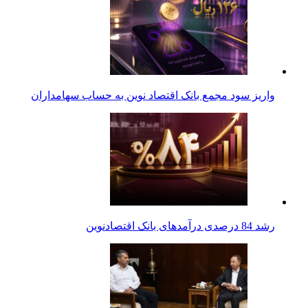
واریز سود مجمع بانک اقتصاد نوین به حساب سهامداران
رشد 84 درصدی درآمدهای بانک اقتصادنوین