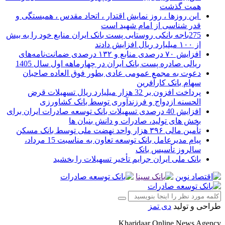
همت گذشت
این روزها ، روز نمایش اقتدار ، اتحاد مقدس ، همبستگی و
قدر شناسی از امام شهید است
275باجه بانکی روستایی پست بانک ایران منابع خود را به بیش
از ۱۰۰ میلیارد ریال افزایش دادند
افزایش ۷۰ درصدی منابع و ۱۳۲ درصدی ضمانت‌نامه‌های
ریالی صادره پست بانک ایران در چهارماهه اول سال 1405
دعوت به مجمع عمومی عادی بطور فوق العاده صاحبان
سهام بانک کارآفرین
پرداخت افزون بر 32 هزار میلیارد ریال تسهیلات قرض
الحسنه ازدواج و فرزندآوری توسط بانک کشاورزی
افزایش 40 درصدی تسهیلات بانک توسعه صادرات ایران برای
بخش های تولید، صادرات و دانش بنیان ها
تأمین مالی ۳۹۶ هزار واحد نهضت ملی توسط بانک مسکن
پیام مدیرعامل بانک توسعه تعاون به مناسبت 15 مرداد،
سالروز تأسیس بانک
بانک ملی ایران جرایم تأخیر تسهیلات را بخشید
طراحی و تولید
دی تمز
Kharidaar Online News Agency