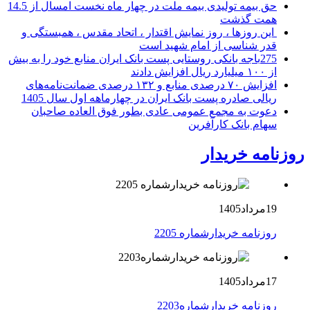
حق بیمه تولیدی بیمه ملت در چهار ماه نخست امسال از 14.5
همت گذشت
این روزها ، روز نمایش اقتدار ، اتحاد مقدس ، همبستگی و
قدر شناسی از امام شهید است
275باجه بانکی روستایی پست بانک ایران منابع خود را به بیش
از ۱۰۰ میلیارد ریال افزایش دادند
افزایش ۷۰ درصدی منابع و ۱۳۲ درصدی ضمانت‌نامه‌های
ریالی صادره پست بانک ایران در چهارماهه اول سال 1405
دعوت به مجمع عمومی عادی بطور فوق العاده صاحبان
سهام بانک کارآفرین
روزنامه خریدار
19مرداد1405
روزنامه خریدارشماره 2205
17مرداد1405
روزنامه خریدارشماره2203