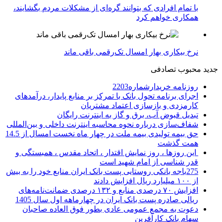
با تمام افرادی که بتوانند گره‌ای از مشکلات مردم بگشایند،
همکاری خواهم کرد
نرخ بیکاری بهار امسال تک‌رقمی باقی ماند
جدید
محبوب
تصادفی
روزنامه خریدارشماره2203
اجرای برنامه تحول بانک با تمرکز بر منابع پایدار، درآمدهای
کارمزدی و بازسازی اعتماد مشتریان
تبدیل قبوض آب، برق و گاز به اینترنت رایگان
شفاف‌سازی درباره نحوه محاسبه اینترنت داخلی و بین‌المللی
حق بیمه تولیدی بیمه ملت در چهار ماه نخست امسال از 14.5
همت گذشت
این روزها ، روز نمایش اقتدار ، اتحاد مقدس ، همبستگی و
قدر شناسی از امام شهید است
275باجه بانکی روستایی پست بانک ایران منابع خود را به بیش
از ۱۰۰ میلیارد ریال افزایش دادند
افزایش ۷۰ درصدی منابع و ۱۳۲ درصدی ضمانت‌نامه‌های
ریالی صادره پست بانک ایران در چهارماهه اول سال 1405
دعوت به مجمع عمومی عادی بطور فوق العاده صاحبان
سهام بانک کارآفرین