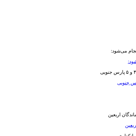
ود:
بعین