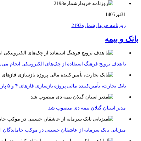
31تیر1405
روزنامه خریدارشماره2193
بانک و بیمه
با هدف ترویج فرهنگ استفاده از چک‌های الکترونیکی انجام می‌ش
بانک تجارت، تأمین‌کننده مالی پروژه بازسازی فازهای ۴ و ۵ پارس جنوبی
مدیر استان گیلان بیمه دی منصوب شد
میزبانی بانک سرمایه از عاشقان حسینی در موکب جاماندگان ار