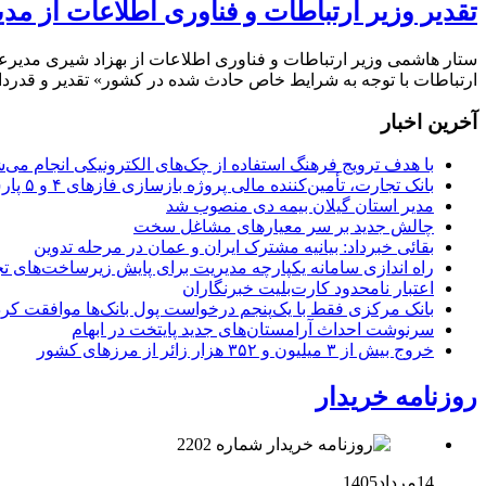
تقدیر وزیر ارتباطات و فناوری اطلاعات از م
ستار هاشمی وزیر ارتباطات و فناوری اطلاعات از بهزاد شیری مدیرع
ارتباطات با توجه به شرایط خاص حادث شده در کشور» تقدیر و قدردا
آخرین اخبار
با هدف ترویج فرهنگ استفاده از چک‌های الکترونیکی انجام می‌ش
بانک تجارت، تأمین‌کننده مالی پروژه بازسازی فازهای ۴ و ۵ پارس جنوبی
مدیر استان گیلان بیمه دی منصوب شد
چالش جدید بر سر معیارهای مشاغل سخت
بقائی خبرداد: بیانیه مشترک ایران و عمان در مرحله تدوین
راه اندازی سامانه یکپارچه مدیریت برای پایش زیرساخت‌های ت
اعتبار نامحدود کارت‌بلیت خبرنگاران
بانک مرکزی فقط با یک‌‎پنجم درخواست پول بانک‌ها موافقت کرد
سرنوشت احداث آرامستان‌های جدید پایتخت در ابهام
خروج بیش از ۳ میلیون و ۳۵۲ هزار زائر از مرزهای کشور
روزنامه خریدار
14مرداد1405