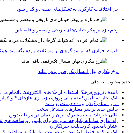
حل اختلافات کارگری به تشکل‌های صنفی واگذار شود
زخم تازه بر پیکر خیابان‌های تاریخی ولیعصر و فلسطین
با تمام افرادی که بتوانند گره‌ای از مشکلات مردم بگشایند، هم
نرخ بیکاری بهار امسال تک‌رقمی باقی ماند
جدید
محبوب
تصادفی
با هدف ترویج فرهنگ استفاده از چک‌های الکترونیکی انجام می‌ش
بانک تجارت، تأمین‌کننده مالی پروژه بازسازی فازهای ۴ و ۵ پارس جنوبی
مدیر استان گیلان بیمه دی منصوب شد
چالش جدید بر سر معیارهای مشاغل سخت
بقائی خبرداد: بیانیه مشترک ایران و عمان در مرحله تدوین
راه اندازی سامانه یکپارچه مدیریت برای پایش زیرساخت‌های ت
اعتبار نامحدود کارت‌بلیت خبرنگاران
بانک مرکزی فقط با یک‌‎پنجم درخواست پول بانک‌ها موافقت کرد