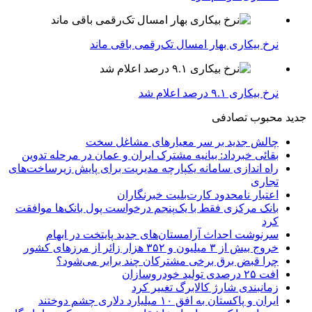
نرخ بیکاری بهار امسال تک‌رقمی باقی ماند
نرخ بیکاری ۹.۱ درصد اعلام شد
جدید
محبوب
تصادفی
چالش جدید بر سر معیارهای مشاغل سخت
بقائی خبرداد: بیانیه مشترک ایران و عمان در مرحله تدوین
راه اندازی سامانه یکپارچه مدیریت برای پایش زیرساخت‌های
تجاری
اعتبار نامحدود کارت‌بلیت خبرنگاران
بانک مرکزی فقط با یک‌‎پنجم درخواست پول بانک‌ها موافقت
کرد
سرنوشت احداث آرامستان‌های جدید پایتخت در ابهام
خروج بیش از ۳ میلیون و ۳۵۲ هزار زائر از مرزهای کشور
چرا قبض برق برخی مشترکان چند برابر می‌شود؟
افت ۲۵ درصدی تولید خودروسازان
زمانبندی شارژ کالابرگ تغییر کرد
ایران و پاکستان به افق ۱۰ میلیارد دلاری چشم دوختند