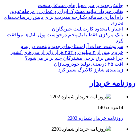
چالش جدید بر سر معیارهای مشاغل سخت
بقائی خبرداد: بیانیه مشترک ایران و عمان در مرحله تدوین
راه اندازی سامانه یکپارچه مدیریت برای پایش زیرساخت‌های
تجاری
اعتبار نامحدود کارت‌بلیت خبرنگاران
بانک مرکزی فقط با یک‌‎پنجم درخواست پول بانک‌ها موافقت
کرد
سرنوشت احداث آرامستان‌های جدید پایتخت در ابهام
خروج بیش از ۳ میلیون و ۳۵۲ هزار زائر از مرزهای کشور
چرا قبض برق برخی مشترکان چند برابر می‌شود؟
افت ۲۵ درصدی تولید خودروسازان
زمانبندی شارژ کالابرگ تغییر کرد
روزنامه خریدار
14مرداد1405
روزنامه خریدار شماره 2202