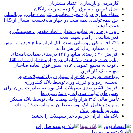
کارمزدی و بازسازی اعتماد مشتریان
تبدیل قبوض آب، برق و گاز به اینترنت رایگان
شفاف‌سازی درباره نحوه محاسبه اینترنت داخلی و بین‌المللی
حق بیمه تولیدی بیمه ملت در چهار ماه نخست امسال از 14.5
همت گذشت
این روزها ، روز نمایش اقتدار ، اتحاد مقدس ، همبستگی و
قدر شناسی از امام شهید است
275باجه بانکی روستایی پست بانک ایران منابع خود را به بیش
از ۱۰۰ میلیارد ریال افزایش دادند
افزایش ۷۰ درصدی منابع و ۱۳۲ درصدی ضمانت‌نامه‌های
ریالی صادره پست بانک ایران در چهارماهه اول سال 1405
دعوت به مجمع عمومی عادی بطور فوق العاده صاحبان
سهام بانک کارآفرین
پرداخت افزون بر 32 هزار میلیارد ریال تسهیلات قرض
الحسنه ازدواج و فرزندآوری توسط بانک کشاورزی
افزایش 40 درصدی تسهیلات بانک توسعه صادرات ایران برای
بخش های تولید، صادرات و دانش بنیان ها
تأمین مالی ۳۹۶ هزار واحد نهضت ملی توسط بانک مسکن
پیام مدیرعامل بانک توسعه تعاون به مناسبت 15 مرداد،
سالروز تأسیس بانک
بانک ملی ایران جرایم تأخیر تسهیلات را بخشید