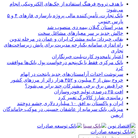
با هدف ترویج فرهنگ استفاده از چک‌های الکترونیکی انجام
می‌شود:
بانک تجارت، تأمین‌کننده مالی پروژه بازسازی فازهای ۴ و ۵
پارس جنوبی
مدیر استان گیلان بیمه دی منصوب شد
چالش جدید بر سر معیارهای مشاغل سخت
بقائی خبرداد: بیانیه مشترک ایران و عمان در مرحله تدوین
راه اندازی سامانه یکپارچه مدیریت برای پایش زیرساخت‌های
تجاری
اعتبار نامحدود کارت‌بلیت خبرنگاران
بانک مرکزی فقط با یک‌‎پنجم درخواست پول بانک‌ها موافقت
کرد
سرنوشت احداث آرامستان‌های جدید پایتخت در ابهام
خروج بیش از ۳ میلیون و ۳۵۲ هزار زائر از مرزهای کشور
چرا قبض برق برخی مشترکان چند برابر می‌شود؟
افت ۲۵ درصدی تولید خودروسازان
زمانبندی شارژ کالابرگ تغییر کرد
ایران و پاکستان به افق ۱۰ میلیارد دلاری چشم دوختند
میزبانی بانک سرمایه از عاشقان حسینی در موکب جاماندگان
اربعین