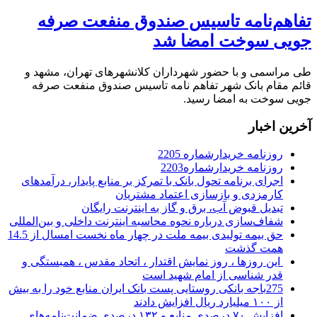
تفاهم‌نامه تاسیس صندوق منفعت صرفه
جویی سوخت امضا شد
طی مراسمی و با حضور شهرداران کلانشهرهای تهران، مشهد و
قائم مقام بانک شهر تفاهم نامه تاسیس صندوق منفعت صرفه
جویی سوخت به امضا رسید.
آخرین اخبار
روزنامه خریدارشماره 2205
روزنامه خریدارشماره2203
اجرای برنامه تحول بانک با تمرکز بر منابع پایدار، درآمدهای
کارمزدی و بازسازی اعتماد مشتریان
تبدیل قبوض آب، برق و گاز به اینترنت رایگان
شفاف‌سازی درباره نحوه محاسبه اینترنت داخلی و بین‌المللی
حق بیمه تولیدی بیمه ملت در چهار ماه نخست امسال از 14.5
همت گذشت
این روزها ، روز نمایش اقتدار ، اتحاد مقدس ، همبستگی و
قدر شناسی از امام شهید است
275باجه بانکی روستایی پست بانک ایران منابع خود را به بیش
از ۱۰۰ میلیارد ریال افزایش دادند
افزایش ۷۰ درصدی منابع و ۱۳۲ درصدی ضمانت‌نامه‌های