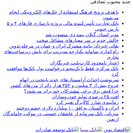
جدید
محبوب
تصادفی
با هدف ترویج فرهنگ استفاده از چک‌های الکترونیکی انجام
می‌شود:
بانک تجارت، تأمین‌کننده مالی پروژه بازسازی فازهای ۴ و ۵
پارس جنوبی
مدیر استان گیلان بیمه دی منصوب شد
چالش جدید بر سر معیارهای مشاغل سخت
بقائی خبرداد: بیانیه مشترک ایران و عمان در مرحله تدوین
راه اندازی سامانه یکپارچه مدیریت برای پایش زیرساخت‌های
تجاری
اعتبار نامحدود کارت‌بلیت خبرنگاران
بانک مرکزی فقط با یک‌‎پنجم درخواست پول بانک‌ها موافقت
کرد
سرنوشت احداث آرامستان‌های جدید پایتخت در ابهام
خروج بیش از ۳ میلیون و ۳۵۲ هزار زائر از مرزهای کشور
چرا قبض برق برخی مشترکان چند برابر می‌شود؟
افت ۲۵ درصدی تولید خودروسازان
زمانبندی شارژ کالابرگ تغییر کرد
ایران و پاکستان به افق ۱۰ میلیارد دلاری چشم دوختند
میزبانی بانک سرمایه از عاشقان حسینی در موکب جاماندگان
اربعین