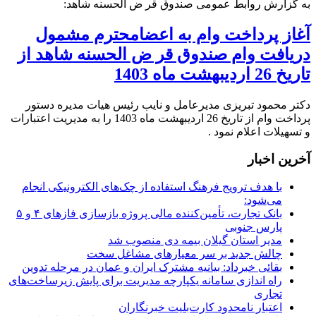
به گزارش روابط عمومی صندوق قر ض الحسنه شاهد:
آغاز پرداخت وام به اعضامحترم مشمول
دریافت وام صندوق قر ض الحسنه شاهد از
تاریخ 26 اردیبهشت ماه 1403
دکتر محمود تبریزی مدیرعامل و نایب رئیس هیات مدیره دستور
پرداخت وام از تاریخ 26 اردیبهشت ماه 1403 را به مدیریت اعتبارات
و تسهیلات اعلام نمود .
آخرین اخبار
با هدف ترویج فرهنگ استفاده از چک‌های الکترونیکی انجام
می‌شود:
بانک تجارت، تأمین‌کننده مالی پروژه بازسازی فازهای ۴ و ۵
پارس جنوبی
مدیر استان گیلان بیمه دی منصوب شد
چالش جدید بر سر معیارهای مشاغل سخت
بقائی خبرداد: بیانیه مشترک ایران و عمان در مرحله تدوین
راه اندازی سامانه یکپارچه مدیریت برای پایش زیرساخت‌های
تجاری
اعتبار نامحدود کارت‌بلیت خبرنگاران