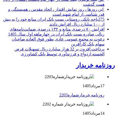
همت گذشت
این روزها ، روز نمایش اقتدار ، اتحاد مقدس ، همبستگی و
قدر شناسی از امام شهید است
275باجه بانکی روستایی پست بانک ایران منابع خود را به بیش
از ۱۰۰ میلیارد ریال افزایش دادند
افزایش ۷۰ درصدی منابع و ۱۳۲ درصدی ضمانت‌نامه‌های
ریالی صادره پست بانک ایران در چهارماهه اول سال 1405
دعوت به مجمع عمومی عادی بطور فوق العاده صاحبان
سهام بانک کارآفرین
پرداخت افزون بر 32 هزار میلیارد ریال تسهیلات قرض
الحسنه ازدواج و فرزندآوری توسط بانک کشاورزی
روزنامه خریدار
17مرداد1405
روزنامه خریدارشماره2203
14مرداد1405