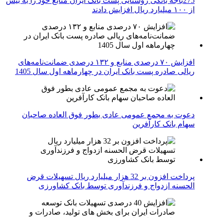
275باجه بانکی روستایی پست بانک ایران منابع خود را به بیش
از ۱۰۰ میلیارد ریال افزایش دادند
افزایش ۷۰ درصدی منابع و ۱۳۲ درصدی ضمانت‌نامه‌های
ریالی صادره پست بانک ایران در چهارماهه اول سال 1405
دعوت به مجمع عمومی عادی بطور فوق العاده صاحبان
سهام بانک کارآفرین
پرداخت افزون بر 32 هزار میلیارد ریال تسهیلات قرض
الحسنه ازدواج و فرزندآوری توسط بانک کشاورزی