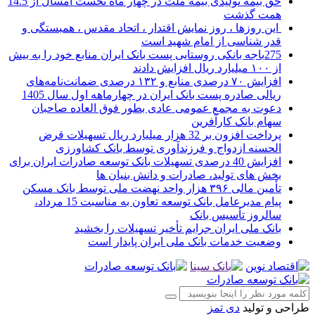
حق بیمه تولیدی بیمه ملت در چهار ماه نخست امسال از 14.5
همت گذشت
این روزها ، روز نمایش اقتدار ، اتحاد مقدس ، همبستگی و
قدر شناسی از امام شهید است
275باجه بانکی روستایی پست بانک ایران منابع خود را به بیش
از ۱۰۰ میلیارد ریال افزایش دادند
افزایش ۷۰ درصدی منابع و ۱۳۲ درصدی ضمانت‌نامه‌های
ریالی صادره پست بانک ایران در چهارماهه اول سال 1405
دعوت به مجمع عمومی عادی بطور فوق العاده صاحبان
سهام بانک کارآفرین
پرداخت افزون بر 32 هزار میلیارد ریال تسهیلات قرض
الحسنه ازدواج و فرزندآوری توسط بانک کشاورزی
افزایش 40 درصدی تسهیلات بانک توسعه صادرات ایران برای
بخش های تولید، صادرات و دانش بنیان ها
تأمین مالی ۳۹۶ هزار واحد نهضت ملی توسط بانک مسکن
پیام مدیرعامل بانک توسعه تعاون به مناسبت 15 مرداد،
سالروز تأسیس بانک
بانک ملی ایران جرایم تأخیر تسهیلات را بخشید
وضعیت خدمات بانک ملی ایران پایدار است
طراحی و تولید
دی تمز