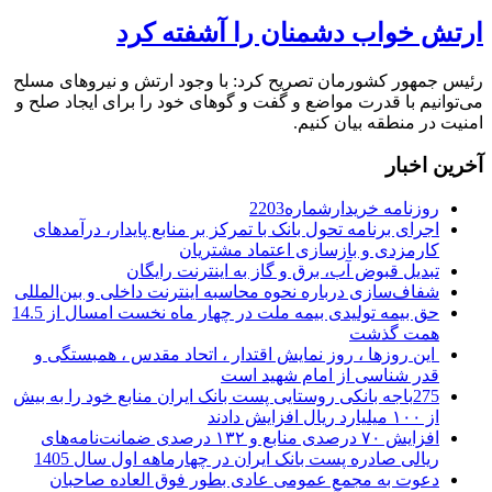
ارتش خواب دشمنان را آشفته کرد
رئیس جمهور کشورمان تصریح کرد: با وجود ارتش و نیروهای مسلح
می‌توانیم با قدرت مواضع و گفت و گوهای خود را برای ایجاد صلح و
امنیت در منطقه بیان کنیم.
آخرین اخبار
روزنامه خریدارشماره2203
اجرای برنامه تحول بانک با تمرکز بر منابع پایدار، درآمدهای
کارمزدی و بازسازی اعتماد مشتریان
تبدیل قبوض آب، برق و گاز به اینترنت رایگان
شفاف‌سازی درباره نحوه محاسبه اینترنت داخلی و بین‌المللی
حق بیمه تولیدی بیمه ملت در چهار ماه نخست امسال از 14.5
همت گذشت
این روزها ، روز نمایش اقتدار ، اتحاد مقدس ، همبستگی و
قدر شناسی از امام شهید است
275باجه بانکی روستایی پست بانک ایران منابع خود را به بیش
از ۱۰۰ میلیارد ریال افزایش دادند
افزایش ۷۰ درصدی منابع و ۱۳۲ درصدی ضمانت‌نامه‌های
ریالی صادره پست بانک ایران در چهارماهه اول سال 1405
دعوت به مجمع عمومی عادی بطور فوق العاده صاحبان