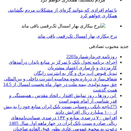
با تمام افرادی که بتوانند گره‌ای از مشکلات مردم بگشایند،
همکاری خواهم کرد
نرخ بیکاری بهار امسال تک‌رقمی باقی ماند
جدید
محبوب
تصادفی
روزنامه خریدارشماره2203
اجرای برنامه تحول بانک با تمرکز بر منابع پایدار، درآمدهای
کارمزدی و بازسازی اعتماد مشتریان
تبدیل قبوض آب، برق و گاز به اینترنت رایگان
شفاف‌سازی درباره نحوه محاسبه اینترنت داخلی و بین‌المللی
حق بیمه تولیدی بیمه ملت در چهار ماه نخست امسال از 14.5
همت گذشت
این روزها ، روز نمایش اقتدار ، اتحاد مقدس ، همبستگی و
قدر شناسی از امام شهید است
275باجه بانکی روستایی پست بانک ایران منابع خود را به بیش
از ۱۰۰ میلیارد ریال افزایش دادند
افزایش ۷۰ درصدی منابع و ۱۳۲ درصدی ضمانت‌نامه‌های
ریالی صادره پست بانک ایران در چهارماهه اول سال 1405
دعوت به مجمع عمومی عادی بطور فوق العاده صاحبان