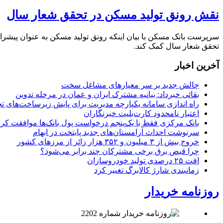
نقش رونق تولید مسکن در تحقق شعار سال
سرپرست بانک مسکن با بیان اینکه رونق تولید مسکن به عنوان پیشران 
تحقق شعار سال کمک کند.
آخرین اخبار
چالش جدید بر سر معیارهای مشاغل سخت
بقائی خبرداد: بیانیه مشترک ایران و عمان در مرحله تدوین
راه اندازی سامانه یکپارچه مدیریت برای پایش زیرساخت‌های ت
اعتبار نامحدود کارت‌بلیت خبرنگاران
بانک مرکزی فقط با یک‌‎پنجم درخواست پول بانک‌ها موافقت کرد
سرنوشت احداث آرامستان‌های جدید پایتخت در ابهام
خروج بیش از ۳ میلیون و ۳۵۲ هزار زائر از مرزهای کشور
چرا قبض برق برخی مشترکان چند برابر می‌شود؟
افت ۲۵ درصدی تولید خودروسازان
زمانبندی شارژ کالابرگ تغییر کرد
روزنامه خریدار