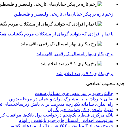
زخم تازه بر پیکر خیابان‌های تاریخی ولیعصر و فلسطین
با تمام افرادی که بتوانند گره‌ای از مشکلات مردم بگشایند، هم
نرخ بیکاری بهار امسال تک‌رقمی باقی ماند
نرخ بیکاری ۹.۱ درصد اعلام شد
جدید
محبوب
تصادفی
چالش جدید بر سر معیارهای مشاغل سخت
بقائی خبرداد: بیانیه مشترک ایران و عمان در مرحله تدوین
راه اندازی سامانه یکپارچه مدیریت برای پایش زیرساخت‌های ت
اعتبار نامحدود کارت‌بلیت خبرنگاران
بانک مرکزی فقط با یک‌‎پنجم درخواست پول بانک‌ها موافقت کرد
سرنوشت احداث آرامستان‌های جدید پایتخت در ابهام
خروج بیش از ۳ میلیون و ۳۵۲ هزار زائر از مرزهای کشور