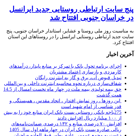
پنج سایت ارتباطی روستایی جدید ایرانسل
در خراسان جنوبی افتتاح شد
به مناسبت روز ملی روستا و عشایر، استاندار خراسان جنوبی، پنج
سایت جدید ارتباطی روستایی ایرانسل را در روستاهای این استان
افتتاح کرد.
آخرین اخبار
اجرای برنامه تحول بانک با تمرکز بر منابع پایدار، درآمدهای
کارمزدی و بازسازی اعتماد مشتریان
تبدیل قبوض آب، برق و گاز به اینترنت رایگان
شفاف‌سازی درباره نحوه محاسبه اینترنت داخلی و بین‌المللی
حق بیمه تولیدی بیمه ملت در چهار ماه نخست امسال از 14.5
همت گذشت
این روزها ، روز نمایش اقتدار ، اتحاد مقدس ، همبستگی و
قدر شناسی از امام شهید است
275باجه بانکی روستایی پست بانک ایران منابع خود را به بیش
از ۱۰۰ میلیارد ریال افزایش دادند
افزایش ۷۰ درصدی منابع و ۱۳۲ درصدی ضمانت‌نامه‌های
ریالی صادره پست بانک ایران در چهارماهه اول سال 1405
دعوت به مجمع عمومی عادی بطور فوق العاده صاحبان