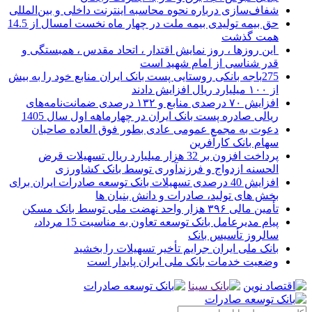
شفاف‌سازی درباره نحوه محاسبه اینترنت داخلی و بین‌المللی
حق بیمه تولیدی بیمه ملت در چهار ماه نخست امسال از 14.5
همت گذشت
این روزها ، روز نمایش اقتدار ، اتحاد مقدس ، همبستگی و
قدر شناسی از امام شهید است
275باجه بانکی روستایی پست بانک ایران منابع خود را به بیش
از ۱۰۰ میلیارد ریال افزایش دادند
افزایش ۷۰ درصدی منابع و ۱۳۲ درصدی ضمانت‌نامه‌های
ریالی صادره پست بانک ایران در چهارماهه اول سال 1405
دعوت به مجمع عمومی عادی بطور فوق العاده صاحبان
سهام بانک کارآفرین
پرداخت افزون بر 32 هزار میلیارد ریال تسهیلات قرض
الحسنه ازدواج و فرزندآوری توسط بانک کشاورزی
افزایش 40 درصدی تسهیلات بانک توسعه صادرات ایران برای
بخش های تولید، صادرات و دانش بنیان ها
تأمین مالی ۳۹۶ هزار واحد نهضت ملی توسط بانک مسکن
پیام مدیرعامل بانک توسعه تعاون به مناسبت 15 مرداد،
سالروز تأسیس بانک
بانک ملی ایران جرایم تأخیر تسهیلات را بخشید
وضعیت خدمات بانک ملی ایران پایدار است