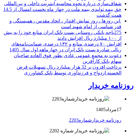
شفاف‌سازی درباره نحوه محاسبه اینترنت داخلی و بین‌المللی
حق بیمه تولیدی بیمه ملت در چهار ماه نخست امسال از 14.5
همت گذشت
این روزها ، روز نمایش اقتدار ، اتحاد مقدس ، همبستگی و
قدر شناسی از امام شهید است
275باجه بانکی روستایی پست بانک ایران منابع خود را به بیش
از ۱۰۰ میلیارد ریال افزایش دادند
افزایش ۷۰ درصدی منابع و ۱۳۲ درصدی ضمانت‌نامه‌های
ریالی صادره پست بانک ایران در چهارماهه اول سال 1405
دعوت به مجمع عمومی عادی بطور فوق العاده صاحبان
سهام بانک کارآفرین
پرداخت افزون بر 32 هزار میلیارد ریال تسهیلات قرض
الحسنه ازدواج و فرزندآوری توسط بانک کشاورزی
روزنامه خریدار
17مرداد1405
روزنامه خریدارشماره2203