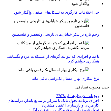
حل اختلافات کارگری به تشکل‌های صنفی واگذار شود
زخم تازه بر پیکر خیابان‌های تاریخی ولیعصر و فلسطین
با تمام افرادی که بتوانند گره‌ای از مشکلات مردم بگشایند،
همکاری خواهم کرد
نرخ بیکاری بهار امسال تک‌رقمی باقی ماند
جدید
محبوب
تصادفی
روزنامه خریدارشماره2203
اجرای برنامه تحول بانک با تمرکز بر منابع پایدار، درآمدهای
کارمزدی و بازسازی اعتماد مشتریان
تبدیل قبوض آب، برق و گاز به اینترنت رایگان