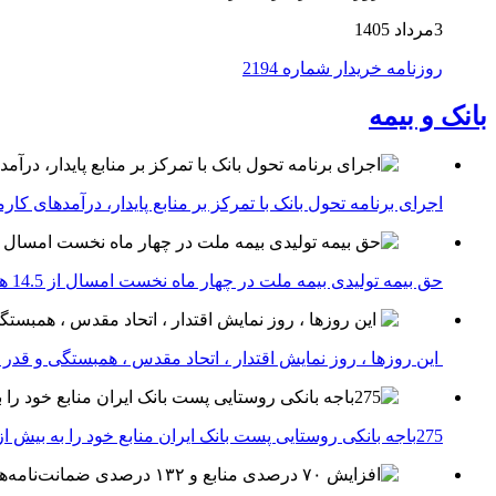
3مرداد 1405
روزنامه خریدار شماره 2194
بانک و بیمه
اجرای برنامه تحول بانک با تمرکز بر منابع پایدار، درآمدهای ک
حق بیمه تولیدی بیمه ملت در چهار ماه نخست امسال از 14.5 همت گذشت
این روزها ، روز نمایش اقتدار ، اتحاد مقدس ، همبستگی و قد
275باجه بانکی روستایی پست بانک ایران منابع خود را به بیش از ۱۰۰ میلیارد ریال افزایش دادند