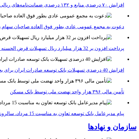
افزایش ۷۰ درصدی منابع و ۱۳۲ درصدی ضمانت‌نامه‌های ریالی صادره پست بانک ایران در چهارماهه اول سال 1405
دعوت به مجمع عمومی عادی بطور فوق العاده صاحبان سهام با
پرداخت افزون بر 32 هزار میلیارد ریال تسهیلات قرض الحسنه ازدواج و فرزندآوری توسط بانک کشاورزی
افزایش 40 درصدی تسهیلات بانک توسعه صادرات ایران برای بخش های تولید، صادرات و دانش بنیان ها
تأمین مالی ۳۹۶ هزار واحد نهضت ملی توسط بانک مسکن
پیام مدیرعامل بانک توسعه تعاون به مناسبت 15 مرداد، سالروز تأسیس بانک
سازمان و نهادها