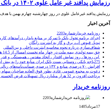
رزمایش پدافند غیر عامل علوی ۱۴۰۲ در بانک توسعه صادرات ایران برگزارشد
رزمایش پدافند غیرعامل علوی در روز چهارشنبه چهارم بهمن با هدف تق
آخرین اخبار
روزنامه خریدارشماره2203
اجرای برنامه تحول بانک با تمرکز بر منابع پایدار، درآمدهای ک
تبدیل قبوض آب، برق و گاز به اینترنت رایگان
شفاف‌سازی درباره نحوه محاسبه اینترنت داخلی و بین‌المللی
حق بیمه تولیدی بیمه ملت در چهار ماه نخست امسال از 14.5 همت گذشت
این روزها ، روز نمایش اقتدار ، اتحاد مقدس ، همبستگی و قد
275باجه بانکی روستایی پست بانک ایران منابع خود را به بیش از ۱۰۰ میلیارد ریال افزایش دادند
افزایش ۷۰ درصدی منابع و ۱۳۲ درصدی ضمانت‌نامه‌های ریالی صادره پست بانک ایران در چهارماهه اول سال 1405
دعوت به مجمع عمومی عادی بطور فوق العاده صاحبان سهام با
پرداخت افزون بر 32 هزار میلیارد ریال تسهیلات قرض الحسنه ازدواج و فرزندآوری توسط بانک کشاورزی
روزنامه خریدار
17مرداد1405