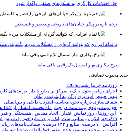
حل اختلافات کارگری به تشکل‌های صنفی واگذار شود
زخم تازه بر پیکر خیابان‌های تاریخی ولیعصر و فلسطین
با تمام افرادی که بتوانند گره‌ای از مشکلات مردم بگشایند، هم
نرخ بیکاری بهار امسال تک‌رقمی باقی ماند
جدید
محبوب
تصادفی
روزنامه خریدارشماره2203
اجرای برنامه تحول بانک با تمرکز بر منابع پایدار، درآمدهای ک
تبدیل قبوض آب، برق و گاز به اینترنت رایگان
شفاف‌سازی درباره نحوه محاسبه اینترنت داخلی و بین‌المللی
حق بیمه تولیدی بیمه ملت در چهار ماه نخست امسال از 14.5 همت گذشت
این روزها ، روز نمایش اقتدار ، اتحاد مقدس ، همبستگی و قد
275باجه بانکی روستایی پست بانک ایران منابع خود را به بیش از ۱۰۰ میلیارد ریال افزایش دادند
افزایش ۷۰ درصدی منابع و ۱۳۲ درصدی ضمانت‌نامه‌های ریالی صادره پست بانک ایران در چهارماهه اول سال 1405
دعوت به مجمع عمومی عادی بطور فوق العاده صاحبان سهام با